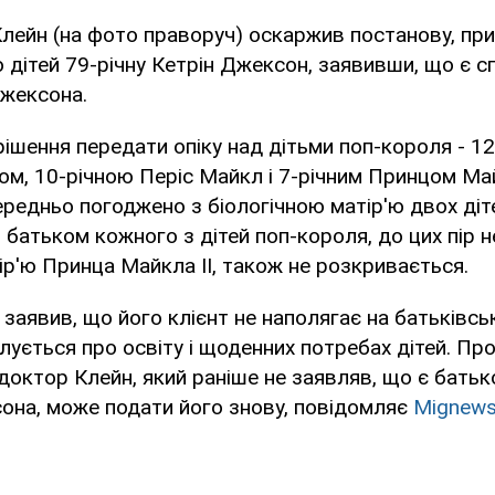
лейн (на фото праворуч) оскаржив постанову, пр
 дітей 79-річну Кетрін Джексон, заявивши, що є 
Джексона.
ішення передати опіку над дітьми поп-короля - 12
, 10-річною Періс Майкл і 7-річним Принцом Майк
ередньо погоджено з біологічною матір'ю двох діте
 батьком кожного з дітей поп-короля, до цих пір н
ір'ю Принца Майкла ІІ, також не розкривається.
заявив, що його клієнт не наполягає на батьківськ
клується про освіту і щоденних потребах дітей. Пр
 доктор Клейн, який раніше не заявляв, що є батьк
она, може подати його знову, повідомляє
Mignews