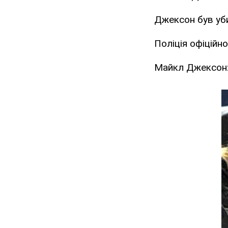
Джексон був уб
Поліція офіційн
Майкл Джексон: 