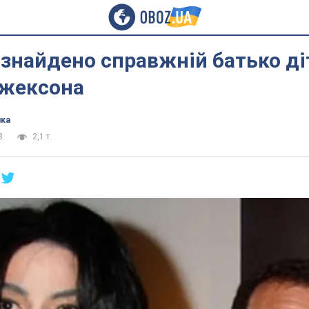
 знайдено справжній батько ді
жексона
ика
8
2,1 т.