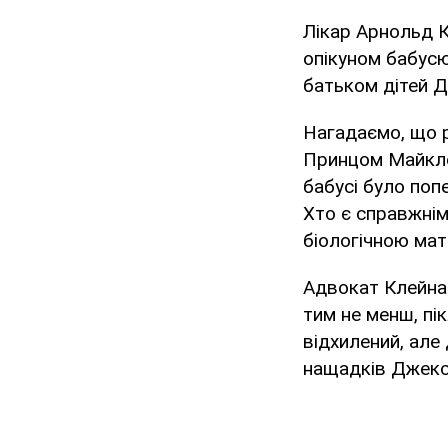
Лікар Арнольд К
опікуном бабусю
батьком дітей 
Нагадаємо, що р
Принцом Майклом
бабусі було поп
Хто є справжнім
біологічною мат
Адвокат Клейна 
тим не менш, пі
відхилений, але
нащадків Джекс