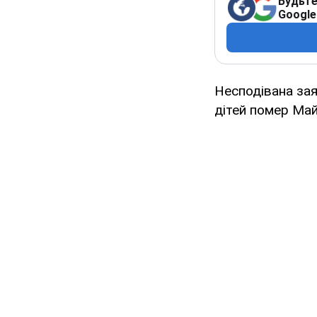
Будьте
Google
Несподівана заяв
дітей помер Ма