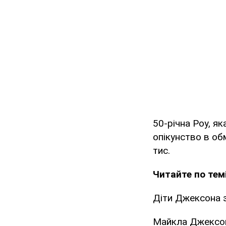
50-річна Роу, я
опікунство в обм
тис.
Читайте по темі
Діти Джексона 
Майкла Джексон