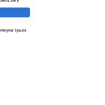
 OBOZ.UA у
опікуна трьох