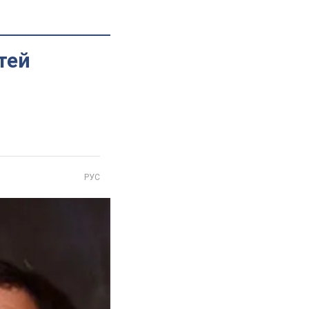
тей
РУС