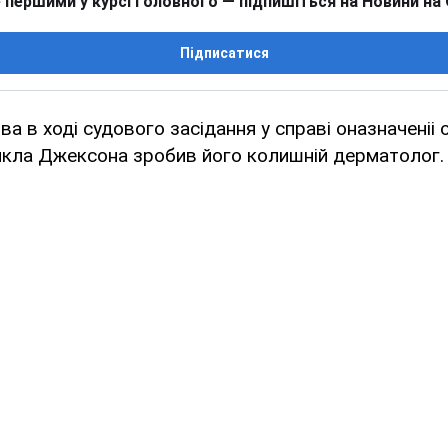
 першими у курсі головного — підпишіться на Новини на
Підписатися
а в ході судового засідання у справі оназначеніі 
йкла Джексона зробив його колишній дерматолог.