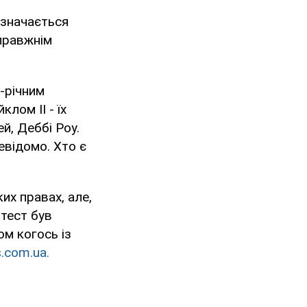
изначається
справжнім
-річним
лом ІІ - їх
й, Деббі Роу.
евідомо. Хто є
их правах, але,
отест був
ом когось із
.com.ua.