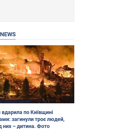
P NEWS
я вдарила по Київщині
ами: загинули троє людей,
д них – дитина. Фото