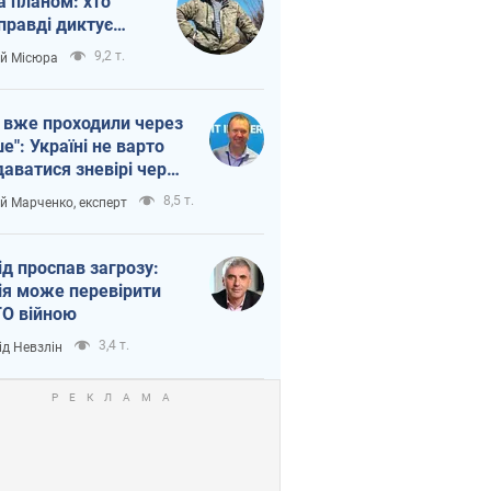
а планом: хто
правді диктує
п війни
9,2 т.
ій Місюра
 вже проходили через
ше": Україні не варто
даватися зневірі через
етний терор
8,5 т.
ій Марченко, експерт
ід проспав загрозу:
ія може перевірити
О війною
3,4 т.
ід Невзлін