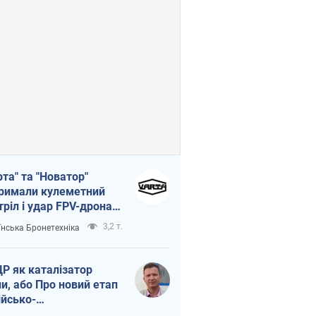
рта" та "Новатор"
римали кулеметний
тріл і удар FPV-дрона,
тувавши життя
3,2 т.
їнська Бронетехніка
церу ЗСУ
Р як каталізатор
ни, або Про новий етап
ійсько-
нічнокорейського