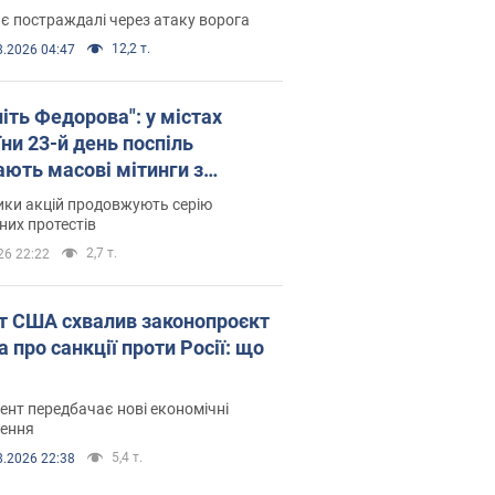
є постраждалі через атаку ворога
12,2 т.
8.2026 04:47
іть Федорова": у містах
ни 23-й день поспіль
ають масові мітинги з
онками. Фото і відео
ики акцій продовжують серію
их протестів
2,7 т.
26 22:22
т США схвалив законопроєкт
 про санкції проти Росії: що
нт передбачає нові економічні
ення
5,4 т.
8.2026 22:38