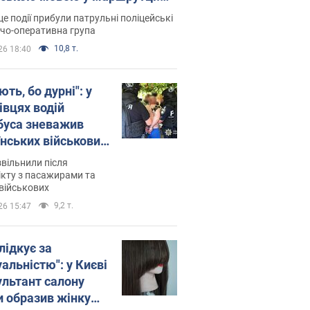
ція склала адмінпротокол.
це події прибули патрульні поліцейські
о
дчо-оперативна група
10,8 т.
26 18:40
ть, бо дурні": у
івцях водій
буса зневажив
їнських військових
латився. Відео
звільнили після
кту з пасажирами та
військових
9,2 т.
26 15:47
лідкує за
альністю": у Києві
ультант салону
и образив жінку