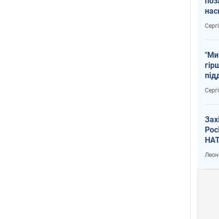
поз
нас
тем
Серг
"Ми
гір
під
рак
Серг
Зах
Рос
НАТ
Леон