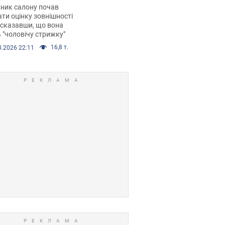
 хімієтерапії,
ник салону почав
орівся скандал.
ти оцінку зовнішності
 сказавши, що вона
 "чоловічу стрижку"
16,8 т.
8.2026 22:11