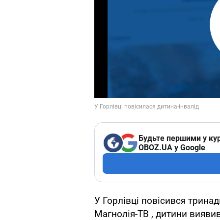
Будьте першими у кур
OBOZ.UA у Google
У Горлівці повісився тринад
Магнолія-ТВ , дитини вияви