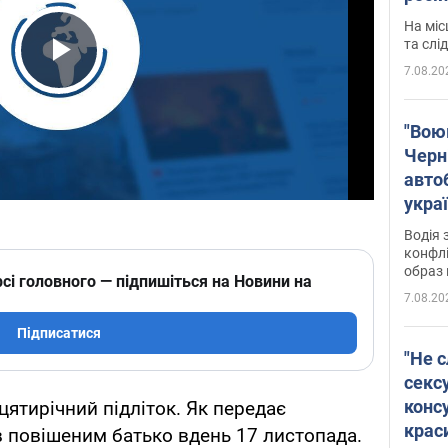
полі
На міс
Віде
та слі
7.08.20
Play Video
"Воюю
Черн
авто
укра
і поп
Водія 
конфлі
образ 
сі головного — підпишіться на Новини на
7.08.20
Підписатися
"Не с
сексу
конс
цятирічний підліток. Як передає
крас
в повішеним батько вдень 17 листопада.