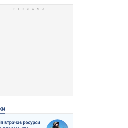
ки
ія втрачає ресурси