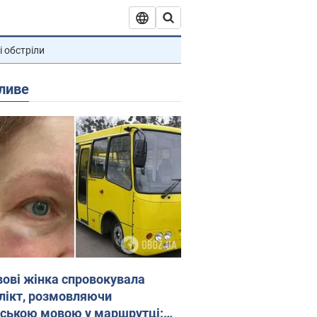
і обстріли
ливе
вові жінка спровокувала
лікт, розмовляючи
йською мовою у маршрутці: