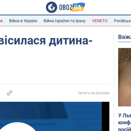
ни
Війна в Україні
Війна Ізраїлю та Ірану
VENETO
Російськ
Важ
овісилася дитина-
Читать на русском
У Ль
конф
росі