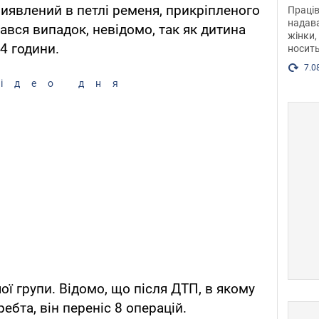
після
 виявлений в петлі ременя, прикріпленого
Праців
розг
надава
тався випадок, невідомо, так як дитина
жінки,
Фото
4 години.
носить
7.0
ідео дня
ї групи. Відомо, що після ДТП, в якому
ебта, він переніс 8 операцій.