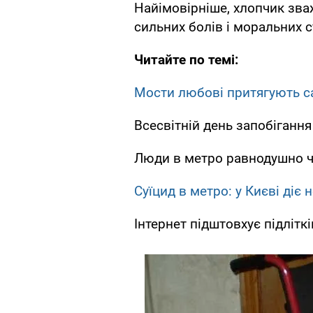
Найімовірніше, хлопчик зва
сильних болів і моральних 
Читайте по темі:
Мости любові притягують с
Всесвітній день запобіганн
Люди в метро равнодушно че
Суїцид в метро: у Києві діє 
Інтернет підштовхує підліткі