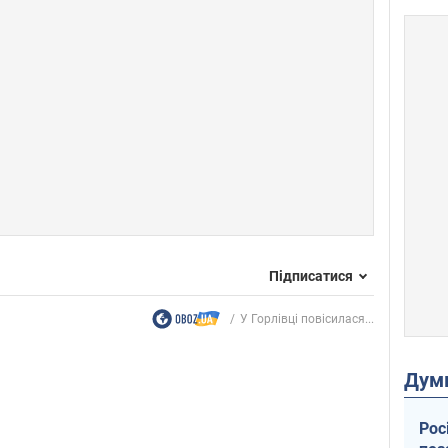
Підписатися
У Горлівці повісилася...
Дум
Рос