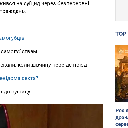
жився на суїцид через безперервні
страждань.
TO
амогубців
я самогубствам
кали, коли дівчину переїде поїзд
невідома секта?
в до суїциду
Росі
дрон
сере