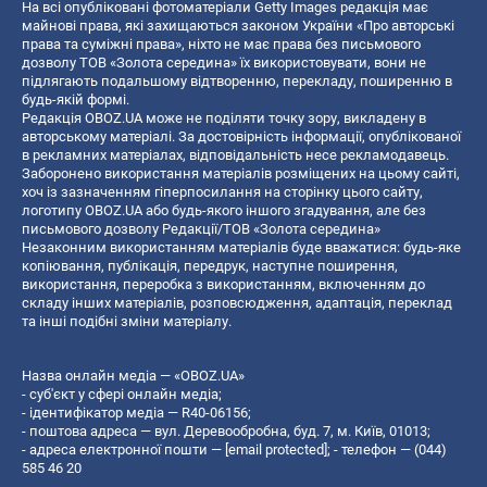
На всі опубліковані фотоматеріали Getty Images редакція має
майнові права, які захищаються законом України «Про авторські
права та суміжні права», ніхто не має права без письмового
дозволу ТОВ «Золота середина» їх використовувати, вони не
підлягають подальшому відтворенню, перекладу, поширенню в
будь-якій формі.
Редакція OBOZ.UA може не поділяти точку зору, викладену в
авторському матеріалі. За достовірність інформації, опублікованої
в рекламних матеріалах, відповідальність несе рекламодавець.
Заборонено використання матеріалів розміщених на цьому сайті,
хоч із зазначенням гіперпосилання на сторінку цього сайту,
логотипу OBOZ.UA або будь-якого іншого згадування, але без
письмового дозволу Редакції/ТОВ «Золота середина»
Незаконним використанням матеріалів буде вважатися: будь-яке
копiювання, публiкацiя, передрук, наступне поширення,
використання, переробка з використанням, включенням до
складу інших матеріалів, розповсюдження, адаптація, переклад
та інші подібні зміни матеріалу.
Назва онлайн медіа — «OBOZ.UA»
- суб'єкт у сфері онлайн медіа;
- ідентифікатор медіа — R40-06156;
- поштова адреса — вул. Деревообробна, буд. 7, м. Київ, 01013;
- адреса електронної пошти —
[email protected]
; - телефон — (044)
585 46 20