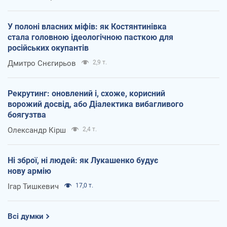
У полоні власних міфів: як Костянтинівка
стала головною ідеологічною пасткою для
російських окупантів
Дмитро Снєгирьов
2,9 т.
Рекрутинг: оновлений і, схоже, корисний
ворожий досвід, або Діалектика вибагливого
боягузтва
Олександр Кірш
2,4 т.
Ні зброї, ні людей: як Лукашенко будує
нову армію
Ігар Тишкевич
17,0 т.
Всі думки