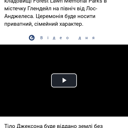
кладовищі Forest Lawn Memorial Parks в
містечку Глендейл на північ від Лос-
Анджелеса. Церемонія буде носити
приватний, сімейний характер.
Відео дня
Play Video
Тіло Джексона буде віддано землі без