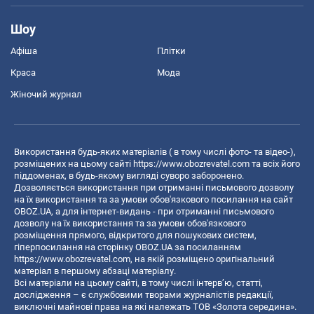
Шоу
Афіша
Плітки
Краса
Мода
Жіночий журнал
Використання будь-яких матеріалів ( в тому числі фото- та відео-),
розміщених на цьому сайті
https://www.obozrevatel.com
та всіх його
піддоменах, в будь-якому вигляді суворо заборонено.
Дозволяється використання при отриманні письмового дозволу
на їх використання та за умови обов'язкового посилання на сайт
OBOZ.UA, а для інтернет-видань - при отриманні письмового
дозволу на їх використання та за умови обов'язкового
розміщення прямого, відкритого для пошукових систем,
гіперпосилання на сторінку OBOZ.UA за посиланням
https://www.obozrevatel.com
, на якій розміщено оригінальний
матеріал в першому абзаці матеріалу.
Всі матеріали на цьому сайті, в тому числі інтерв’ю, статті,
дослідження – є службовими творами журналістів редакції,
виключні майнові права на які належать ТОВ «Золота середина».