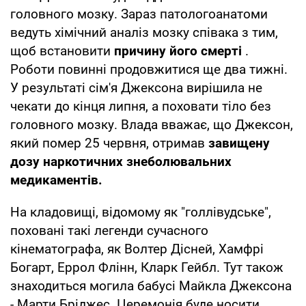
головного мозку. Зараз патологоанатоми
ведуть хімічний аналіз мозку співака з тим,
щоб встановити
причину його смерті
.
Роботи повинні продовжитися ще два тижні.
У результаті сім'я Джексона вирішила не
чекати до кінця липня, а поховати тіло без
головного мозку. Влада вважає, що Джексон,
який помер 25 червня, отримав
завищену
дозу наркотичних знеболювальних
медикаментів.
На кладовищі, відомому як "голлівудське",
поховані такі легенди сучасного
кінематографа, як Волтер Дісней, Хамфрі
Богарт, Еррол Флінн, Кларк Гейбл. Тут також
знаходиться могила бабусі Майкла Джексона
- Марти Бріджес. Церемонія буде носити