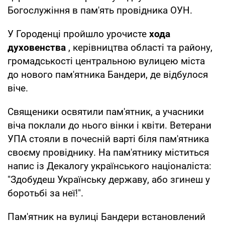
Богослужіння в пам'ять провідника ОУН.
У Городенці пройшло урочисте
хода
духовенства
, керівництва області та району,
громадськості центральною вулицею міста
до нового пам'ятника Бандери, де відбулося
віче.
Священики освятили пам'ятник, а учасники
віча поклали до нього вінки і квіти. Ветерани
УПА стояли в почесній варті біля пам'ятника
своєму провіднику. На пам'ятнику міститься
напис із Декалогу українського націоналіста:
"Здобудеш Українську державу, або згинеш у
боротьбі за неї!".
Пам'ятник на вулиці Бандери встановлений