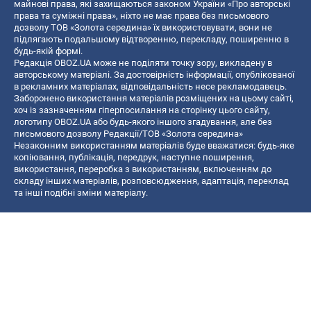
майнові права, які захищаються законом України «Про авторські
права та суміжні права», ніхто не має права без письмового
дозволу ТОВ «Золота середина» їх використовувати, вони не
підлягають подальшому відтворенню, перекладу, поширенню в
будь-якій формі.
Редакція OBOZ.UA може не поділяти точку зору, викладену в
авторському матеріалі. За достовірність інформації, опублікованої
в рекламних матеріалах, відповідальність несе рекламодавець.
Заборонено використання матеріалів розміщених на цьому сайті,
хоч із зазначенням гіперпосилання на сторінку цього сайту,
логотипу OBOZ.UA або будь-якого іншого згадування, але без
письмового дозволу Редакції/ТОВ «Золота середина»
Незаконним використанням матеріалів буде вважатися: будь-яке
копiювання, публiкацiя, передрук, наступне поширення,
використання, переробка з використанням, включенням до
складу інших матеріалів, розповсюдження, адаптація, переклад
та інші подібні зміни матеріалу.
Назва онлайн медіа — «OBOZ.UA»
- суб'єкт у сфері онлайн медіа;
- ідентифікатор медіа — R40-06156;
- поштова адреса — вул. Деревообробна, буд. 7, м. Київ, 01013;
- адреса електронної пошти —
[email protected]
; - телефон — (044)
585 46 20