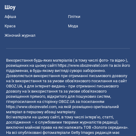
Шоу
Афіша
Плітки
Краса
Мода
Жіночий журнал
Використання будь-яких матеріалів ( в тому числі фото- та відео-),
розміщених на цьому сайті
https://www.obozrevatel.com
та всіх його
піддоменах, в будь-якому вигляді суворо заборонено.
Дозволяється використання при отриманні письмового дозволу
на їх використання та за умови обов'язкового посилання на сайт
OBOZ.UA, а для інтернет-видань - при отриманні письмового
дозволу на їх використання та за умови обов'язкового
розміщення прямого, відкритого для пошукових систем,
гіперпосилання на сторінку OBOZ.UA за посиланням
https://www.obozrevatel.com
, на якій розміщено оригінальний
матеріал в першому абзаці матеріалу.
Всі матеріали на цьому сайті, в тому числі інтерв’ю, статті,
дослідження – є службовими творами журналістів редакції,
виключні майнові права на які належать ТОВ «Золота середина».
На всі опубліковані фотоматеріали Getty Images редакція має