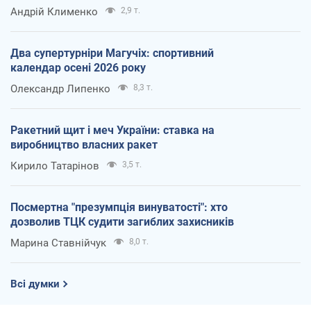
Андрій Клименко
2,9 т.
Два супертурніри Магучіх: спортивний
календар осені 2026 року
Олександр Липенко
8,3 т.
Ракетний щит і меч України: ставка на
виробництво власних ракет
Кирило Татарінов
3,5 т.
Посмертна "презумпція винуватості": хто
дозволив ТЦК судити загиблих захисників
Марина Ставнійчук
8,0 т.
Всі думки