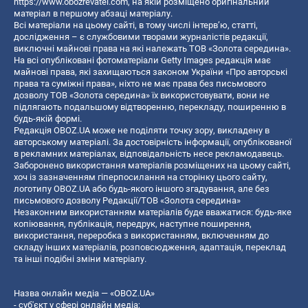
https://www.obozrevatel.com
, на якій розміщено оригінальний
матеріал в першому абзаці матеріалу.
Всі матеріали на цьому сайті, в тому числі інтерв’ю, статті,
дослідження – є службовими творами журналістів редакції,
виключні майнові права на які належать ТОВ «Золота середина».
На всі опубліковані фотоматеріали Getty Images редакція має
майнові права, які захищаються законом України «Про авторські
права та суміжні права», ніхто не має права без письмового
дозволу ТОВ «Золота середина» їх використовувати, вони не
підлягають подальшому відтворенню, перекладу, поширенню в
будь-якій формі.
Редакція OBOZ.UA може не поділяти точку зору, викладену в
авторському матеріалі. За достовірність інформації, опублікованої
в рекламних матеріалах, відповідальність несе рекламодавець.
Заборонено використання матеріалів розміщених на цьому сайті,
хоч із зазначенням гіперпосилання на сторінку цього сайту,
логотипу OBOZ.UA або будь-якого іншого згадування, але без
письмового дозволу Редакції/ТОВ «Золота середина»
Незаконним використанням матеріалів буде вважатися: будь-яке
копiювання, публiкацiя, передрук, наступне поширення,
використання, переробка з використанням, включенням до
складу інших матеріалів, розповсюдження, адаптація, переклад
та інші подібні зміни матеріалу.
Назва онлайн медіа — «OBOZ.UA»
- суб'єкт у сфері онлайн медіа;