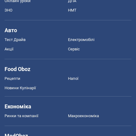
Онлайн уроки
ДПА
ЗНО
НМТ
Авто
Тест Драйв
Електромобілі
Акції
Сервіс
Food Oboz
Рецепти
Напої
Новини Кулінарії
Економіка
Ринки та компанії
Макроекономіка
MedOboz