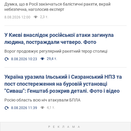
Думка, що в Росії закінчаться балістичні ракети, вкрай
небезпечна, наголосив експерт
2,3 т.
8.08.2026 12:00
У Києві внаслідок російської атаки загинула
людина, постраждали четверо. Фото
Ворог продовжує регулярний ракетний терор столиці
29,4 т.
8.08.2026 10:23
Україна уразила Ільський і Сизранський НПЗ та
пост спостереження на буровій установці
"Сиваш": Генштаб розкрив деталі. Фото і відео
Росію область всю ніч атакували БПЛА
4,1 т.
8.08.2026 11:39