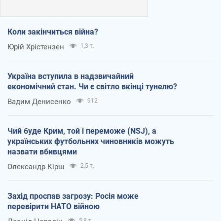
Коли закінчиться війна?
Юрій Хрістензен
1,3 т.
Україна вступила в надзвичайний
економічний стан. Чи є світло вкінці тунелю?
Вадим Денисенко
912
Чий буде Крим, той і переможе (NSJ), а
українських футбольних чиновників можуть
назвати вбивцями
Олександр Кірш
2,5 т.
Захід проспав загрозу: Росія може
перевірити НАТО війною
5,8 т.