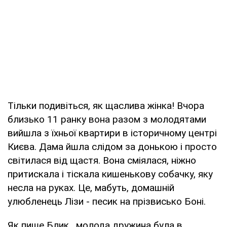
Тільки подивіться, як щаслива жінка! Вчора
близько 11 ранку вона разом з молодятами
вийшла з їхньої квартири в історичному центрі
Києва. Дама йшла слідом за донькою і просто
світилася від щастя. Вона сміялася, ніжно
притискала і тіскала кишенькову собачку, яку
несла на руках. Це, мабуть, домашній
улюбленець Лізи - песик на прізвисько Боні.
Як пише Блик , молода дружина була в