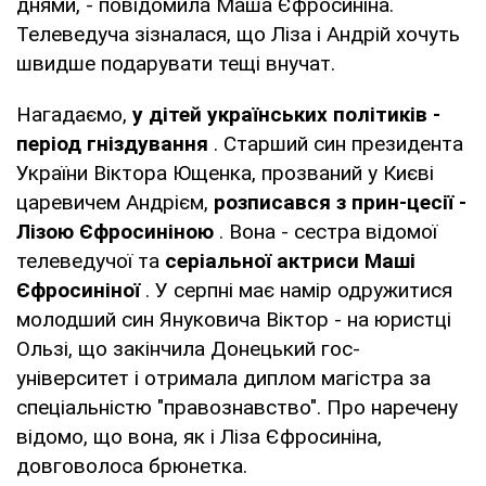
днями, - повідомила Маша Єфросиніна.
Телеведуча зізналася, що Ліза і Андрій хочуть
швидше подарувати тещі внучат.
Нагадаємо,
у дітей українських політиків -
період гніздування
. Старший син президента
України Віктора Ющенка, прозваний у Києві
царевичем Андрієм,
розписався з прин-цесії -
Лізою Єфросиніною
. Вона - сестра відомої
телеведучої та
серіальної актриси Маші
Єфросиніної
. У серпні має намір одружитися
молодший син Януковича Віктор - на юристці
Ользі, що закінчила Донецький гос-
університет і отримала диплом магістра за
спеціальністю "правознавство". Про наречену
відомо, що вона, як і Ліза Єфросиніна,
довговолоса брюнетка.