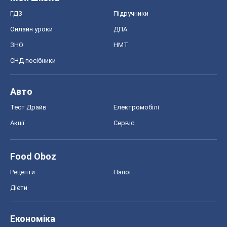
Тест Драйв
Електромобілі
Акції
Сервіс
Food Oboz
Рецепти
Напої
Дієти
Економіка
Ринки та компанії
Макроекономіка
MedOboz
Новини медицини
MAMACLUB
Шоу