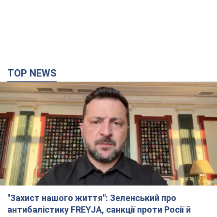
"Захист нашого життя": Зеленський про
антибалістику FREYJA, санкції проти Росії й
підтримку аграріїв. Відео
Європейські партнери долучаються до спільного проєкту
10 часов назад
73,0 т.
З 1 вересня українським вчителям підвищать
зарплати: Корецький розкрив деталі
Одночасно з підвищенням зарплат педагогам уряд