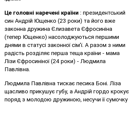
Це головні наречені країни
: президентський
син Андрій Ющенко (23 роки) та його вже
законна дружина Єлизавета Єфросиніна
(тепер Ющенко) насолоджуються першими
днями в статусі законної сім'ї. А разом з ними
радість розділяє перша теща країни - мама
Лізи Єфросиніної (24 роки) - Людмила
Павлівна.
Людмила Павлівна тискає песика Боні. Ліза
щасливо прикушує губу, а Андрій гордо крокує
поряд з молодою дружиною, несучи її сумочку