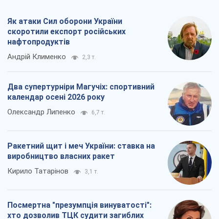
календар осені 2026 року
Олександр Липенко
6,7 т.
Ракетний щит і меч України: ставка на
виробництво власних ракет
Кирило Татарінов
3,1 т.
Посмертна "презумпція винуватості":
хто дозволив ТЦК судити загиблих
захисників
Марина Ставнійчук
7,0 т.
Всі думки