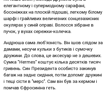
елегантному і супермодному сарафані,
босоніжках на плоскій підошві, легкому білому
шарфі і грайливих величезних сонцезахисних
окулярах у синій оправі. Волосся зібране в
пучок, у вухах сережки-колечка.
Андрюша сама люб'язність. Він ішов слідом за
дамами, несучи кульки з бутиків і сумочку
дружини. До слова, це аксесуар не з дешевих.
Сумка "Hermes" коштує кілька десятків тисяч
гривень. Син Президента особисто закинув
багаж на заднє сидіння, потім допоміг дружині
і тещі сісти в "мерс". Сам він був за кермом і
помчав Єфросиніна геть.