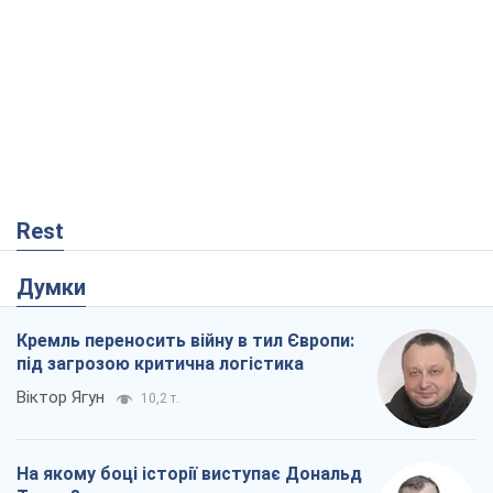
Rest
Думки
Кремль переносить війну в тил Європи:
під загрозою критична логістика
Віктор Ягун
10,2 т.
На якому боці історії виступає Дональд
Трамп?
Віктор Каспрук
8,4 т.
Про заплановану вирубку більше 600
дерев і теплотрасу: що відбувається на
Теремках у Києві
Владислав Самойленко
288