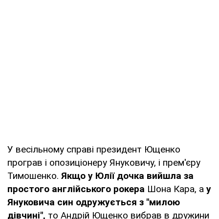
У весільному справі президент Ющенко
програв і опозиціонеру Януковичу, і прем'єру
Тимошенко.
Якщо у Юлії дочка вийшла за
простого англійського рокера
Шона Кара, а
у
Януковича син одружується з "милою
дівчині",
то Андрій Ющенко вибрав в дружини