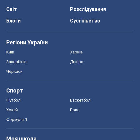
Черкаси
Спорт
Футбол
Баскетбол
Хокей
Бокс
Формула-1
Моя школа
ГДЗ
Підручники
Онлайн уроки
ДПА
ЗНО
НМТ
СНД посібники
Авто