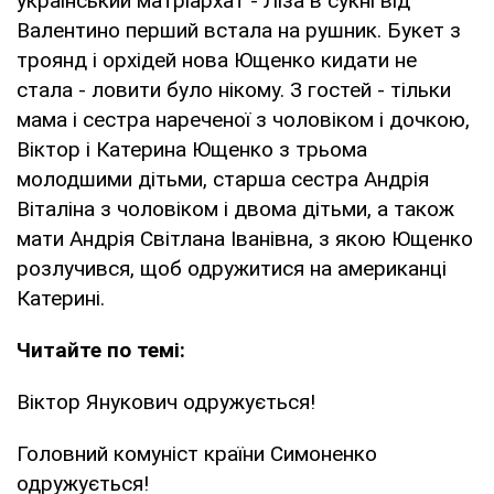
український матріархат - Ліза в сукні від
Валентино перший встала на рушник. Букет з
троянд і орхідей нова Ющенко кидати не
стала - ловити було нікому. З гостей - тільки
мама і сестра нареченої з чоловіком і дочкою,
Віктор і Катерина Ющенко з трьома
молодшими дітьми, старша сестра Андрія
Віталіна з чоловіком і двома дітьми, а також
мати Андрія Світлана Іванівна, з якою Ющенко
розлучився, щоб одружитися на американці
Катерині.
Читайте по темі:
Віктор Янукович одружується!
Головний комуніст країни Симоненко
одружується!