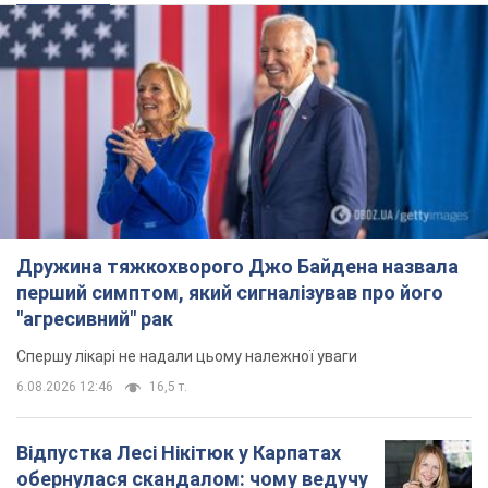
Дружина тяжкохворого Джо Байдена назвала
перший симптом, який сигналізував про його
"агресивний" рак
Спершу лікарі не надали цьому належної уваги
6.08.2026 12:46
16,5 т.
Відпустка Лесі Нікітюк у Карпатах
обернулася скандалом: чому ведучу
несправедливо захейтили
Знаменитість вийшла на пряму комунікацію в
мережі та розставила всі крапки над "і"
6.08.2026 17:32
13,2 т.
"Динамо" з перемоги стартувало у
кваліфікації Ліги конференцій. Відео