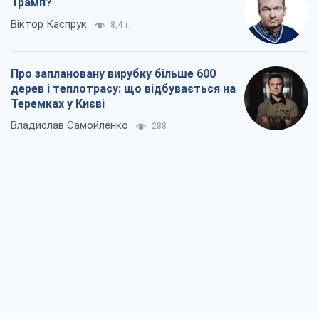
Як атаки Сил оборони України
скоротили експорт російських
нафтопродуктів
Андрій Клименко
2,3 т.
Два супертурніри Магучіх: спортивний