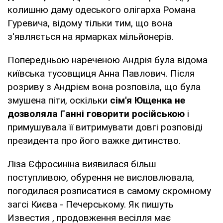
колишню даму одеського олігарха Романа
Гуревича, відому тільки тим, що вона
з'являється на ярмарках мільйонерів.
Попередньою нареченою Андрія була відома
київська тусовщиця Анна Павлович. Після
розриву з Андрієм вона розповіла, що була
змушена піти, оскільки
сім'я Ющенка не
дозволяла Ганні говорити російською
і
примушувала її витримувати довгі розповіді
президента про його важке дитинство.
Ліза Єфросиніна виявилася більш
поступливою, обурення не висловлювала,
погодилася розписатися в самому скромному
загсі Києва - Печерському. Як пишуть
Известия , продовження весілля має