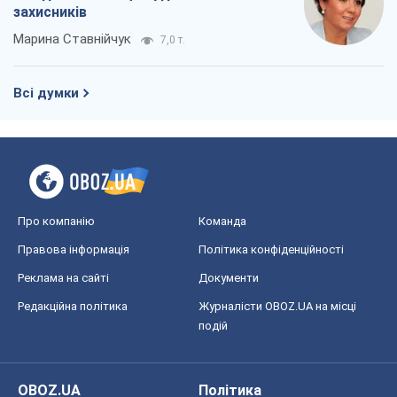
Про компанію
Команда
Правова інформація
Політика конфіденційності
Реклама на сайті
Документи
Редакційна політика
Журналісти OBOZ.UA на місці
подій
OBOZ.UA
Політика
Світ
Розслідування
Блоги
Суспільство
Регіони України
Київ
Харків
Запоріжжя
Дніпро