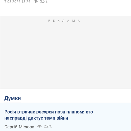
3,5 т.
7.08.2026 13:26
Думки
Росія втрачає ресурси поза планом: хто
насправді диктує темп війни
Сергій Місюра
2,2 т.