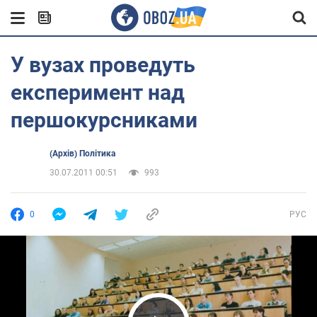
У вузах проведуть
експеримент над
першокурсниками
(Архів) Політика
30.07.2011 00:51
993
0
РУС