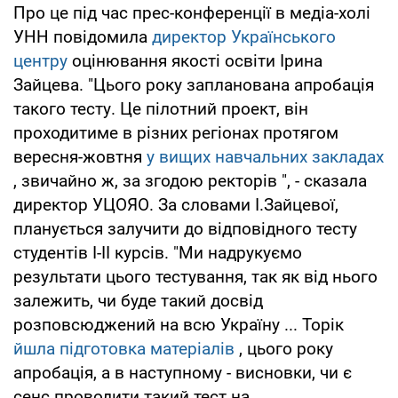
Про це під час прес-конференції в медіа-холі
УНН повідомила
директор Українського
центру
оцінювання якості освіти Ірина
Зайцева. "Цього року запланована апробація
такого тесту. Це пілотний проект, він
проходитиме в різних регіонах протягом
вересня-жовтня
у вищих навчальних закладах
, звичайно ж, за згодою ректорів ", - сказала
директор УЦОЯО. За словами І.Зайцевої,
планується залучити до відповідного тесту
студентів I-II курсів. "Ми надрукуємо
результати цього тестування, так як від нього
залежить, чи буде такий досвід
розповсюджений на всю Україну ... Торік
йшла підготовка матеріалів
, цього року
апробація, а в наступному - висновки, чи є
сенс проводити такий тест на