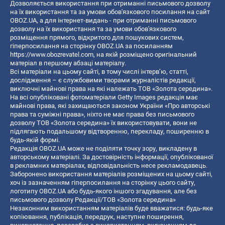
Дозволяється використання при отриманні письмового дозволу
на їх використання та за умови обов'язкового посилання на сайт
OBOZ.UA, а для інтернет-видань - при отриманні письмового
дозволу на їх використання та за умови обов'язкового
розміщення прямого, відкритого для пошукових систем,
гіперпосилання на сторінку OBOZ.UA за посиланням
https://www.obozrevatel.com
, на якій розміщено оригінальний
матеріал в першому абзаці матеріалу.
Всі матеріали на цьому сайті, в тому числі інтерв’ю, статті,
дослідження – є службовими творами журналістів редакції,
виключні майнові права на які належать ТОВ «Золота середина».
На всі опубліковані фотоматеріали Getty Images редакція має
майнові права, які захищаються законом України «Про авторські
права та суміжні права», ніхто не має права без письмового
дозволу ТОВ «Золота середина» їх використовувати, вони не
підлягають подальшому відтворенню, перекладу, поширенню в
будь-якій формі.
Редакція OBOZ.UA може не поділяти точку зору, викладену в
авторському матеріалі. За достовірність інформації, опублікованої
в рекламних матеріалах, відповідальність несе рекламодавець.
Заборонено використання матеріалів розміщених на цьому сайті,
хоч із зазначенням гіперпосилання на сторінку цього сайту,
логотипу OBOZ.UA або будь-якого іншого згадування, але без
письмового дозволу Редакції/ТОВ «Золота середина»
Незаконним використанням матеріалів буде вважатися: будь-яке
копiювання, публiкацiя, передрук, наступне поширення,