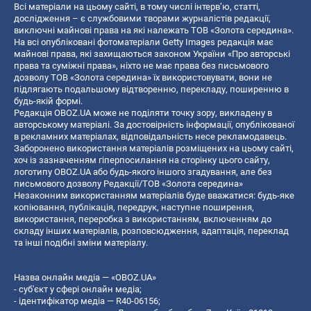
Всі матеріали на цьому сайті, в тому числі інтерв’ю, статті,
дослідження – є службовими творами журналістів редакції,
виключні майнові права на які належать ТОВ «Золота середина».
На всі опубліковані фотоматеріали Getty Images редакція має
майнові права, які захищаються законом України «Про авторські
права та суміжні права», ніхто не має права без письмового
дозволу ТОВ «Золота середина» їх використовувати, вони не
підлягають подальшому відтворенню, перекладу, поширенню в
будь-якій формі.
Редакція OBOZ.UA може не поділяти точку зору, викладену в
авторському матеріалі. За достовірність інформації, опублікованої
в рекламних матеріалах, відповідальність несе рекламодавець.
Заборонено використання матеріалів розміщених на цьому сайті,
хоч із зазначенням гіперпосилання на сторінку цього сайту,
логотипу OBOZ.UA або будь-якого іншого згадування, але без
письмового дозволу Редакції/ТОВ «Золота середина»
Незаконним використанням матеріалів буде вважатися: будь-яке
копiювання, публiкацiя, передрук, наступне поширення,
використання, переробка з використанням, включенням до
складу інших матеріалів, розповсюдження, адаптація, переклад
та інші подібні зміни матеріалу.
Назва онлайн медіа — «OBOZ.UA»
- суб'єкт у сфері онлайн медіа;
- ідентифікатор медіа — R40-06156;