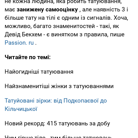
не кожна людина, яка робить татуювання,
має
занижену самооцінку
, але наявність 3 і
більше тату на тілі є одним із сигналів. Хоча,
можливо, багато знаменитостей - такі, як
Девід Бекхем - є винятком з правила, пише
Passion. ru
.
Читайте по темі:
Найогидніші татуювання
Найзнаменитіші жінки з татуюваннями
Татуйовані зірки: від Подкопаєвої до
Кільчицької
Новий рекорд: 415 татуювань за добу
Чим гірше тіло - тим більше татуювань