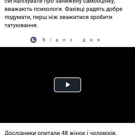
сигналізувати про занижену самооцінку,
вважають психологи. Фахівці радять добре
подумати, перш ніж зважитися зробити
татуювання.
Відео дня
Play Video
Дослідники опитали 48 жінок і чоловіків,