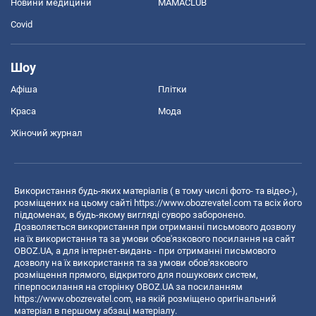
Новини медицини
MAMACLUB
Covid
Шоу
Афіша
Плітки
Краса
Мода
Жіночий журнал
Використання будь-яких матеріалів ( в тому числі фото- та відео-),
розміщених на цьому сайті
https://www.obozrevatel.com
та всіх його
піддоменах, в будь-якому вигляді суворо заборонено.
Дозволяється використання при отриманні письмового дозволу
на їх використання та за умови обов'язкового посилання на сайт
OBOZ.UA, а для інтернет-видань - при отриманні письмового
дозволу на їх використання та за умови обов'язкового
розміщення прямого, відкритого для пошукових систем,
гіперпосилання на сторінку OBOZ.UA за посиланням
https://www.obozrevatel.com
, на якій розміщено оригінальний
матеріал в першому абзаці матеріалу.