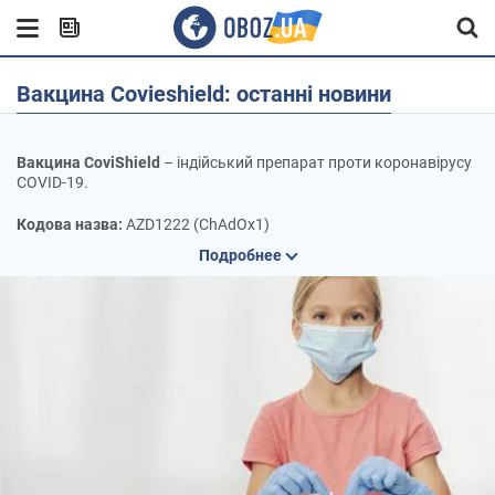
Вакцина Covieshield: останні новини
Вакцина CoviShield
– індійський препарат проти коронавірусу
COVID-19.
Кодова назва:
AZD1222 (ChAdOx1)
Подробнее
Хто виробник:
препарат виробляється індійським інститутом
сироваток Serum Institute of India. Однак розроблено вакцину
було шведсько-британською компанією AstraZeneca спільно з
Оксфордським інститутом.
Скільки доз потрібно:
вакцина вводиться двома дозами по 0,5
мл із інтервалом у 4-12 тижнів. Більш тривалий період між
ін'єкцією першої та другої дози вакцини забезпечує вищу
ефективність.
Бустерна доза:
з січня 2022 року вакцини Comirnaty та
Moderna використовуються в Україні для бустерної вакцинації