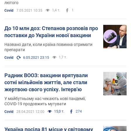
лютого
1,4 т.
1
Covid
7.05.2021 10:35
До 10 млн доз: Степанов розповів про
поставки до України нової вакцини
Названо дати, коли країна повинна отримати
препарати
1,7 т.
Covid
6.05.2021 23:15
Радник ВООЗ: вакцини врятували
сотні мільйонів життів, але стали
жертвою свого успіху. Інтерв'ю
У майбутньому нас чекають нові пандемії,
COVID-19 продовжить мутувати
15,0 т.
274
Covid
28.04.2021 12:00
Україна посіла 81 місце у світовому