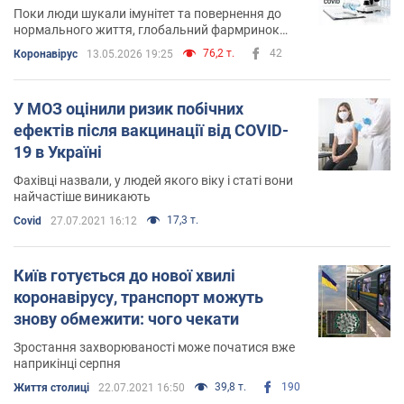
Поки люди шукали імунітет та повернення до
нормального життя, глобальний фармринок
навчився заробляти як ніколи раніше
76,2 т.
42
Коронавірус
13.05.2026 19:25
У МОЗ оцінили ризик побічних
ефектів після вакцинації від COVID-
19 в Україні
Фахівці назвали, у людей якого віку і статі вони
найчастіше виникають
17,3 т.
Covid
27.07.2021 16:12
Київ готується до нової хвилі
коронавірусу, транспорт можуть
знову обмежити: чого чекати
Зростання захворюваності може початися вже
наприкінці серпня
39,8 т.
190
Життя столиці
22.07.2021 16:50