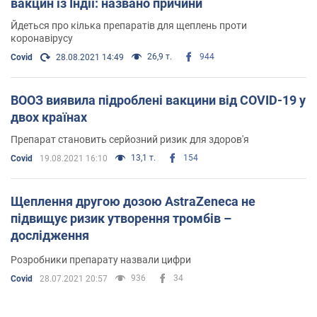
вакцин із Індії: названо причини
Побічні ефекти:
серед побічних ефектів відзначають біль або
чутливість у місці ін'єкції, головний біль, почуття втоми, біль в
Йдеться про кілька препаратів для щеплень проти
м'язах чи суглобах. Також у рідкісних випадках можливі
коронавірусу
гарячка, лихоманка та нудота.
26,9 т.
944
Covid
28.08.2021 14:49
Утворення тромбів:
за
даними
оксфордських вчених,
ймовірність утворення тромбів після вакцинації становить 5
випадків на мільйон вакцинованих. У Британії, де
ВООЗ виявила підроблені вакцини від COVID-19 у
використовується аналогічна вакцина AstraZeneca, після
двох країнах
вакцинації 3 мільйонів осіб було зафіксовано 19 випадків
утворення тромбів, 7 з яких – летальні.
Препарат становить серйозний ризик для здоров'я
13,1 т.
154
Covid
19.08.2021 16:10
Хто використовує:
Повний перелік можна подивитися
тут
.
Щеплення другою дозою AstraZeneca не
підвищує ризик утворення тромбів –
дослідження
Розробники препарату назвали цифри
936
34
Covid
28.07.2021 20:57