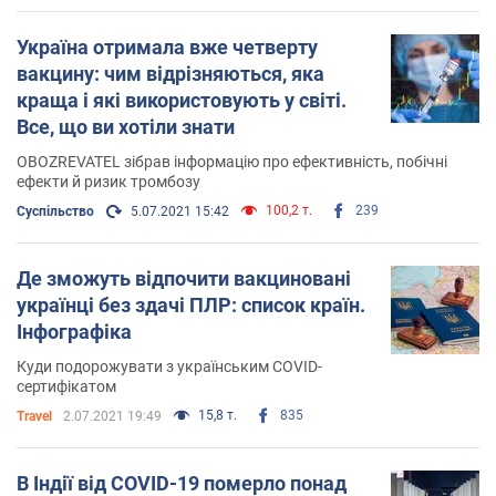
Україна отримала вже четверту
вакцину: чим відрізняються, яка
краща і які використовують у світі.
Все, що ви хотіли знати
OBOZREVATEL зібрав інформацію про ефективність, побічні
ефекти й ризик тромбозу
100,2 т.
239
Суспільство
5.07.2021 15:42
Де зможуть відпочити вакциновані
українці без здачі ПЛР: список країн.
Інфографіка
Куди подорожувати з українським COVID-
сертифікатом
15,8 т.
835
Travel
2.07.2021 19:49
В Індії від COVID-19 померло понад