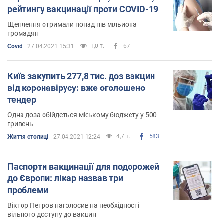
рейтингу вакцинації проти COVID-19
Щеплення отримали понад пів мільйона
громадян
1,0 т.
67
Covid
27.04.2021 15:31
Київ закупить 277,8 тис. доз вакцин
від коронавірусу: вже оголошено
тендер
Одна доза обійдеться міському бюджету у 500
гривень
4,7 т.
583
Життя столиці
27.04.2021 12:24
Паспорти вакцинації для подорожей
до Європи: лікар назвав три
проблеми
Віктор Петров наголосив на необхідності
вільного доступу до вакцин