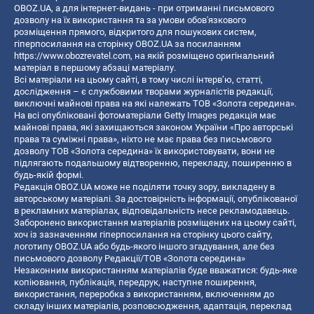
OBOZ.UA, а для інтернет-видань - при отриманні письмового
дозволу на їх використання та за умови обов'язкового
розміщення прямого, відкритого для пошукових систем,
гіперпосилання на сторінку OBOZ.UA за посиланням
https://www.obozrevatel.com
, на якій розміщено оригінальний
матеріал в першому абзаці матеріалу.
Всі матеріали на цьому сайті, в тому числі інтерв’ю, статті,
дослідження – є службовими творами журналістів редакції,
виключні майнові права на які належать ТОВ «Золота середина».
На всі опубліковані фотоматеріали Getty Images редакція має
майнові права, які захищаються законом України «Про авторські
права та суміжні права», ніхто не має права без письмового
дозволу ТОВ «Золота середина» їх використовувати, вони не
підлягають подальшому відтворенню, перекладу, поширенню в
будь-якій формі.
Редакція OBOZ.UA може не поділяти точку зору, викладену в
авторському матеріалі. За достовірність інформації, опублікованої
в рекламних матеріалах, відповідальність несе рекламодавець.
Заборонено використання матеріалів розміщених на цьому сайті,
хоч із зазначенням гіперпосилання на сторінку цього сайту,
логотипу OBOZ.UA або будь-якого іншого згадування, але без
письмового дозволу Редакції/ТОВ «Золота середина»
Незаконним використанням матеріалів буде вважатися: будь-яке
копiювання, публiкацiя, передрук, наступне поширення,
використання, переробка з використанням, включенням до
складу інших матеріалів, розповсюдження, адаптація, переклад