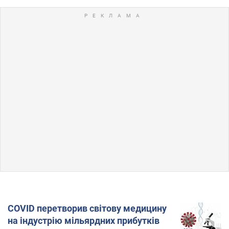
COVID перетворив світову медицину
на індустрію мільярдних прибутків