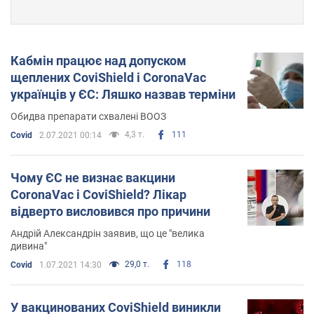
Кабмін працює над допуском
щеплених CoviShield і CoronaVac
українців у ЄС: Ляшко назвав терміни
Обидва препарати схвалені ВООЗ
4,3 т.
111
Covid
2.07.2021 00:14
Чому ЄС не визнає вакцини
CoronaVac і CoviShield? Лікар
відверто висловився про причини
Андрій Александрін заявив, що це "велика
дивина"
29,0 т.
118
Covid
1.07.2021 14:30
У вакцинованих CoviShield виникли