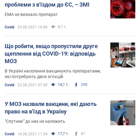
проблеми з в'їздом до ЄС, – ЗМІ
EMA не визнало препарат
8,7 т.
Covid
29.06.2021 10:06
Що робити, якщо пропустили друге
щеплення від COVID-19: відповідь
МОЗ
В Україні населення вакцинують препаратами,
які потребують двох ін’єкцій
14,1 т.
290
Covid
22.06.2021 07:30
У МОЗ назвали вакцини, які дають
право на в'їзд в Україну
"Спутник" до них не належить
17,7 т.
81
Covid
16.06.2021 11:34