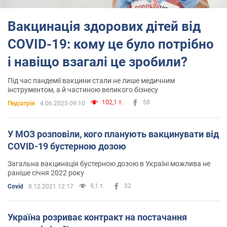
проти коронавірусу незалежно від того, яка вакцина
використовувалася під час першої та другої доз.
Вакцинація здорових дітей від
Яка ефективність:
дослідження показали, що вакцина
COVID-19: кому це було потрібно
ефективна у 63.09% випадків. ВООЗ визнала її ефективною у
захисті людей від коронавірусу.
і навіщо взагалі це зробили?
Вакцинація вагітних та людей із хронічними хворобами:
Під час пандемії вакцини стали не лише медичним
ВООЗ радить індивідуальний підхід щодо людей, які
інструментом, а й частиною великого бізнесу
страждають на хронічні хвороби, вагітних жінок, а також
матерів, що вигодовують немовлят грудним молоком. ВООЗ
102,1 т.
58
Педіатрія
4.06.2025 09:10
пропонує проконсультуватися з власним лікарем та оцінити
всі плюси й мінуси ймовірної вакцинації.
У МОЗ розповіли, кого планують вакцинувати від
Чи підходить для дітей та підлітків:
даних щодо
COVID-19 бустерною дозою
використання вакцини серед дітей чи підлітків наразі немає.
ВООЗ не рекомендує вакцинацію дітей до 16 років, навіть якщо
Загальна вакцинація бустерною дозою в Україні можлива не
вони перебувають у зоні ризику.
раніше січня 2022 року
Який тип вакцини:
CoviShield – це векторна вакцина. Вона
9,1 т.
32
Covid
8.12.2021 12:17
базується на модифікованому респіраторному вірусі
шимпанзе. Під час введення вакцина провокує вироблення
імунітету до хвороби, але не дає хворобі розвинутися.
Україна розриває контракт на постачання