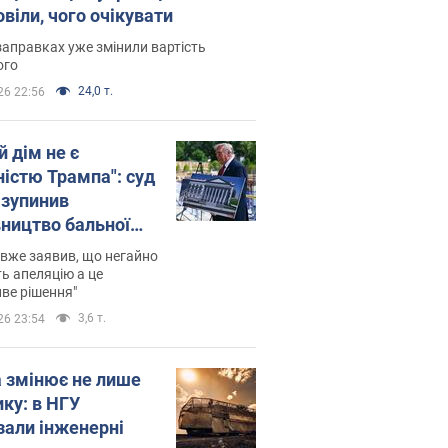
віли, чого очікувати
заправках уже змінили вартість
ого
24,0 т.
26 22:56
й дім не є
ністю Трампа": суд
зупинив
вництво бальної
 за $400 млн
вже заявив, що негайно
ь апеляцію а це
ве рішення"
3,6 т.
26 23:54
а змінює не лише
ику: в НГУ
зали інженерні