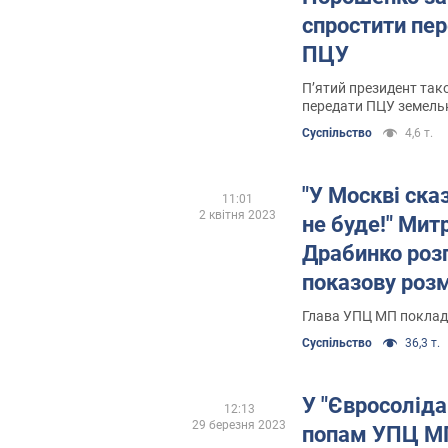
спростити пер
ПЦУ
П’ятий президент так
передати ПЦУ земельні
Суспільство
4,6 т.
"У Москві ска
11:01
2 квітня 2023
не буде!" Мит
Драбинко розп
показову роз
Глава УПЦ МП поклад
Суспільство
36,3 т.
У "Євросоліда
12:13
29 березня 2023
попам УПЦ МП