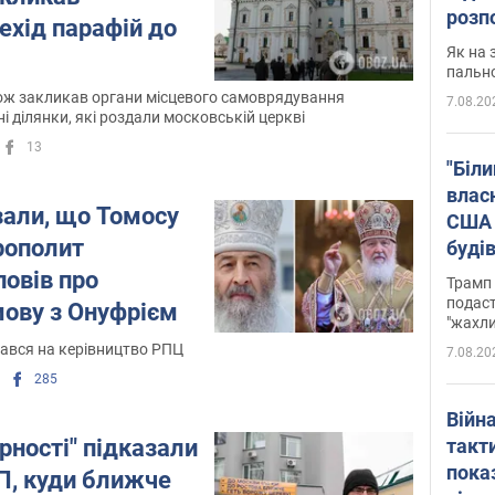
розпо
ехід парафій до
Як на 
пальн
ож закликав органи місцевого самоврядування
7.08.20
 ділянки, які роздали московській церкві
13
"Біли
влас
зали, що Томосу
США 
рополит
буді
зали
овів про
Трамп 
подаст
мову з Онуфрієм
"жахли
ався на керівництво РПЦ
7.08.20
285
Війн
такт
рності" підказали
пока
, куди ближче