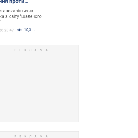
ння проти
йських FPV-дронів.
стапокаліптична
ка зі світу "Шаленого
"
10,3 т.
26 23:47