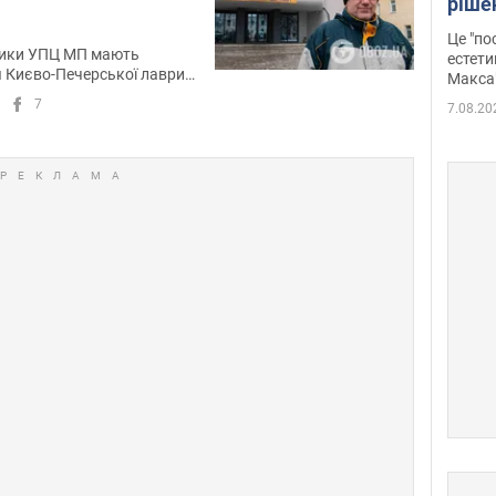
ріше
росі
Це "по
Фото
ники УПЦ МП мають
естети
 Києво-Печерської лаври
Макса
7
7.08.20