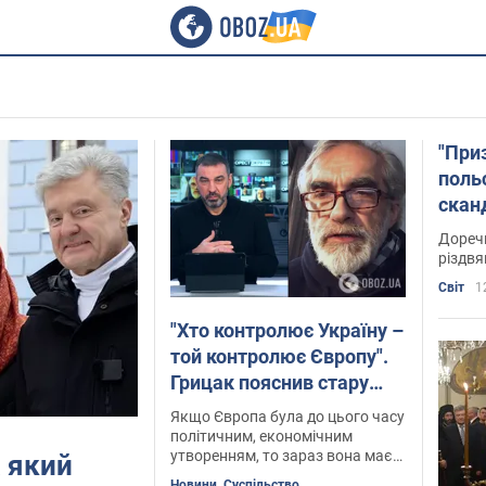
"При
поль
скан
святк
Дореч
різдвя
Світ
1
"Хто контролює Україну –
той контролює Європу".
Грицак пояснив стару
закономірність сучасною
Якщо Європа була до цього часу
мовою. Інтерв'ю
політичним, економічним
утворенням, то зараз вона має
а який
стати безпековим
Новини. Суспільство