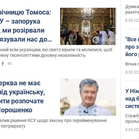
Інте
Думка,
річницю Томоса:
ракети
У – запорука
8.08.20
 ми розірвали
’язували нас до
"Все 
про з
ний всім українцям, які свято вірили та молилися, щоб
його
іяну тисячоліттями духовну незалежність
Київ
Вічна 
46
8.08.20
ерква не має
У Ні
ід українську,
над 
ити розпочате
систе
 Порошенко
Служба
алив рішення КСУ щодо закону про перейменування
проль
 патріархату
8.08.20