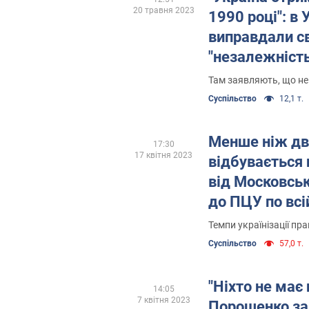
20 травня 2023
1990 році": в
виправдали с
"незалежність
Там заявляють, що не
Суспільство
12,1 т.
Менше ніж дві
17:30
17 квітня 2023
відбувається 
від Московськ
до ПЦУ по всій
цей процес з
Темпи українізації пр
Суспільство
57,0 т.
"Ніхто не має
14:05
7 квітня 2023
Порошенко за