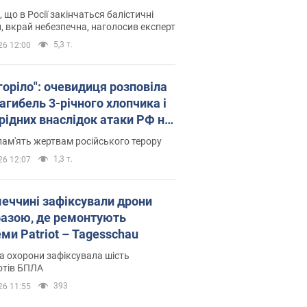
рв’ю з Мельником
 що в Росії закінчаться балістичні
, вкрай небезпечна, наголосив експерт
5,3 т.
26 12:00
горіло": очевидиця розповіла
агибель 3-річного хлопчика і
 рідних внаслідок атаки РФ на
щину. Відео та фото
пам'ять жертвам російського терору
1,3 т.
26 12:07
меччині зафіксували дрони
базою, де ремонтують
ми Patriot – Tagesschau
 охорони зафіксувала шість
отів БПЛА
393
26 11:55