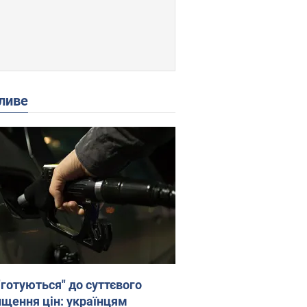
ливе
"готуються" до суттєвого
ищення цін: українцям