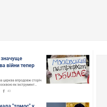
о значуще
ва війни тепер
а церква впродовж сторіч
осквою як інструмент
ії України
43
мала "томос" у