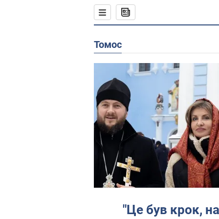
Томос
"Це був крок, н