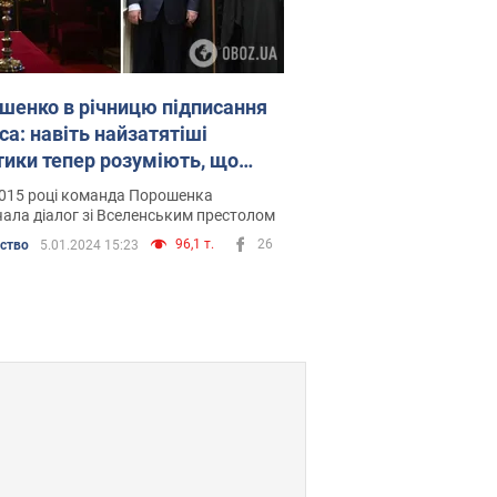
шенко в річницю підписання
са: навіть найзатятіші
тики тепер розуміють, що
улося на Фанарі
2015 році команда Порошенка
ала діалог зі Вселенським престолом
96,1 т.
26
ьство
5.01.2024 15:23