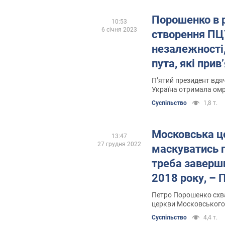
Порошенко в 
10:53
6 січня 2023
створення ПЦ
незалежності,
пута, які прив
Москви
П’ятий президент вдяч
Україна отримала омр
Суспільство
1,8 т.
Московська ц
13:47
27 грудня 2022
маскуватись п
треба заверш
2018 року, –
Петро Порошенко схв
церкви Московського
Суспільство
4,4 т.