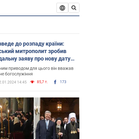
зведе до розпаду країни:
ський митрополит зробив
дальну заяву про нову дату
ування Різдва в Україні
ним приводом для цього він вважав
не богослужіння
85,7 т.
173
2.01.2024 14:45