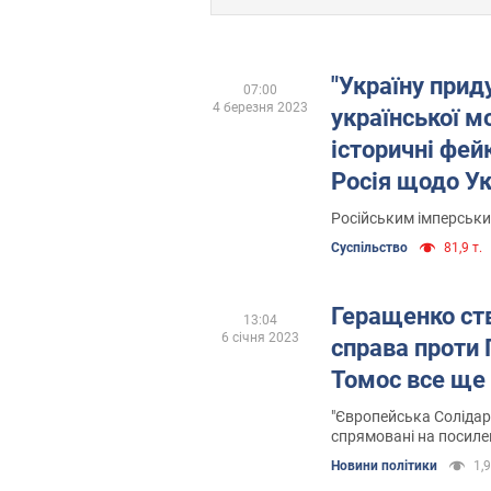
"Україну прид
07:00
4 березня 2023
української мо
історичні фей
Росія щодо Ук
українців
Російським імперськи
Суспільство
81,9 т.
Геращенко ст
13:04
6 січня 2023
справа проти
Томос все ще 
"Європейська Солідар
спрямовані на посилен
української мови і за
Новини політики
1,9