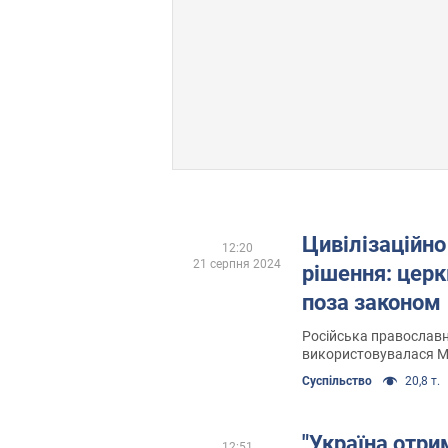
Цивілізаційн
12:20
21 серпня 2024
рішення: церк
поза законом
Російська православн
використовувалася М
русифікації й деградац
Суспільство
20,8 т.
"Україна отри
12:51