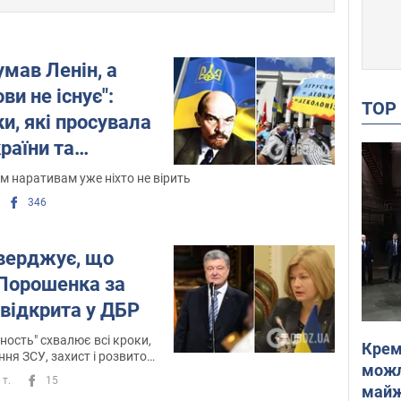
умав Ленін, а
ви не існує":
TO
ки, які просувала
раїни та
м наративам уже ніхто не вірить
346
верджує, що
 Порошенка за
відкрита у ДБР
ность" схвалює всі кроки,
Крем
ня ЗСУ, захист і розвиток
можл
борону кремлівської церкви
 т.
15
майже