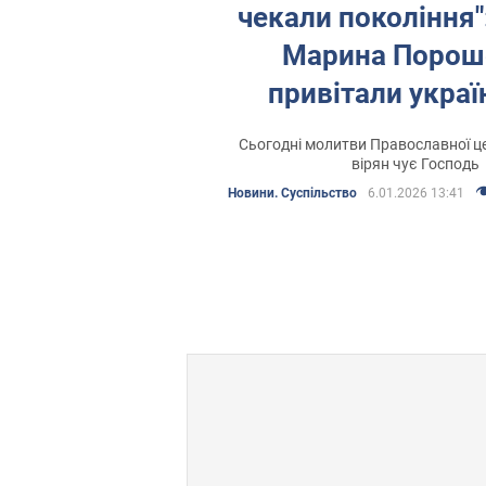
чекали покоління":
Марина Порош
привітали україн
річницею Том
Сьогодні молитви Православної ц
вірян чує Господь
Новини. Суспільство
6.01.2026 13:41