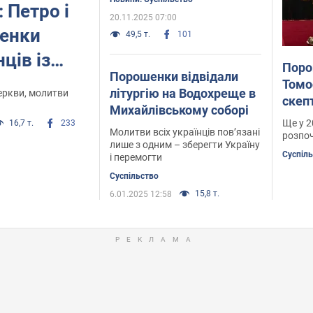
 Петро і
20.11.2025 07:00
енки
49,5 т.
101
ців із
Поро
Порошенки відвідали
осу
Томо
літургію на Водохреще в
еркви, молитви
скеп
Михайлівському соборі
відб
Ще у 
16,7 т.
233
Молитви всіх українців пов’язані
розпоч
лише з одним – зберегти Україну
Суспіл
і перемогти
Суспільство
15,8 т.
6.01.2025 12:58