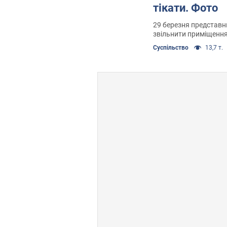
тікати. Фото
29 березня представ
звільнити приміщення
відповідно до закону
Суспільство
13,7 т.