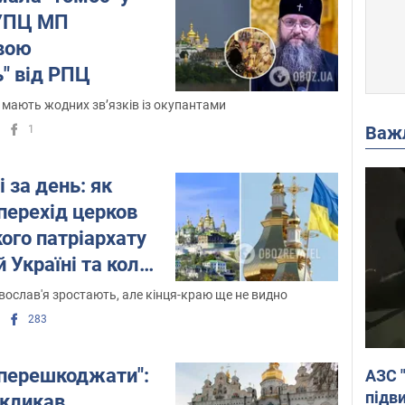
 УПЦ МП
вою
" від РПЦ
 мають жодних зв’язків із окупантами
Важ
1
 за день: як
перехід церков
ого патріархату
 Україні та коли
авершиться
авослав'я зростають, але кінця-краю ще не видно
283
 перешкоджати":
АЗС 
підв
кликав