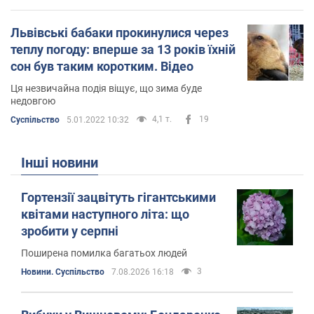
Львівські бабаки прокинулися через
теплу погоду: вперше за 13 років їхній
сон був таким коротким. Відео
Ця незвичайна подія віщує, що зима буде
недовгою
4,1 т.
19
Суспільство
5.01.2022 10:32
Інші новини
Гортензії зацвітуть гігантськими
квітами наступного літа: що
зробити у серпні
Поширена помилка багатьох людей
3
Новини. Суспільство
7.08.2026 16:18