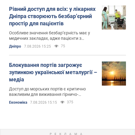
Рівний доступ для всіх: у лікарнях
Дніпра створюють безбар’єрний
простір для пацієнтів
Особливе значення безбар’єрність має у
медичних закладах, адже пацієнти з
різними потребами повинні мати вільний
75
Дніпро
7.08.2026 15:25
доступ до лікування та реабілітації
Блокування портів загрожує
зупинкою української металургії –
медіа
Доступ до морських портів є критично
важливим для виживання гірничо-
металургійної галузі
375
Економіка
7.08.2026 15:15