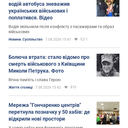
водій автобуса зневажив
українських військових і
поплатився. Відео
Водія звільнили після конфлікту з пасажирами та образ
військових
5,2 т.
Новини. Суспільство
7.08.2026 15:47
Болюча втрата: стало відомо про
смерть військового з Київщини
Миколи Петрука. Фото
Вічна пам'ять і слава Герою
810
Життя столиці
7.08.2026 15:42
Мережа "Гончаренко центрів"
перетнула позначку у 50 хабів: де
відкрили нові простори
У нових хабах вже формують програми