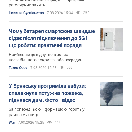
регулярних занять
297
Новини. Суспільство
7.08.2026 15:34
Чому батарея смартфона швидше
сідає після підключення до 5G і
що робити: практичні поради
Найбільше це відчутно в зонах
нестабільного покриття або всередині
приміщень
588
Техно Oboz
7.08.2026 15:28
У Брянську прогриміли вибухи:
спалахнула потужна пожежа,
піднявся дим. Фото і відео
За попередньою інформацією, горить у
районі митниці
771
War
7.08.2026 15:25