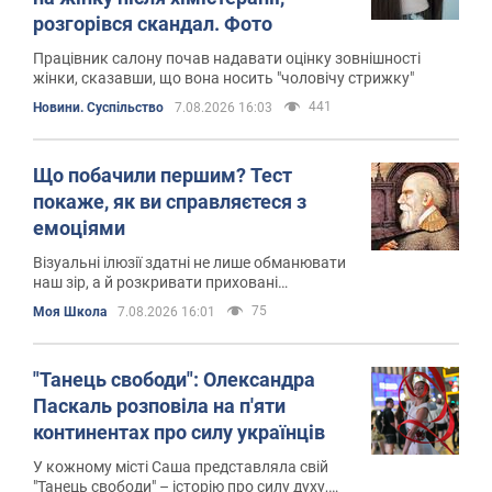
розгорівся скандал. Фото
Працівник салону почав надавати оцінку зовнішності
жінки, сказавши, що вона носить "чоловічу стрижку"
441
Новини. Суспільство
7.08.2026 16:03
Що побачили першим? Тест
покаже, як ви справляєтеся з
емоціями
Візуальні ілюзії здатні не лише обманювати
наш зір, а й розкривати приховані
особливості нашого підсвідомого
75
Моя Школа
7.08.2026 16:01
сприйняття
"Танець свободи": Олександра
Паскаль розповіла на п'яти
континентах про силу українців
У кожному місті Саша представляла свій
"Танець свободи" – історію про силу духу,