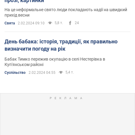
прозі, картинки
На це неформальне свято люди покладають надії на швидкий
прихід весни
5,8 т.
24
Свята
2.02.2024 09:10
День бабака: історія, традиції, як правильно
визначити погоду на рік
Бабак Тимко пережив окупацію в селі Нестерівка в
Куп'янськом районі
5,4 т.
Суспільство
2.02.2024 04:55