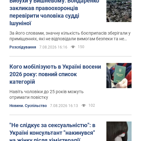
Вибухи у Вишневому: Бондаренко
закликав правоохоронців
перевірити чоловіка судді
Ішуніної
За його словами, значну кількість боєприпасів зберігали у
приміщеннях, які не відповідали вимогам безпеки та не
були призначені для цього
150
Розслідування
7.08.2026 16:16
Кого мобілізують в Україні восени
2026 року: повний список
категорій
Навіть чоловіки до 25 років можуть
отримати повістку
102
Новини. Суспільство
7.08.2026 16:13
"Не слідкує за сексуальністю": в
Україні консультант "накинувся"
на жінку після хімієтерапії,