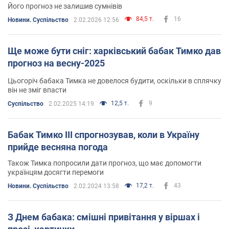
Його прогноз не залишив сумнівів
84,5 т.
16
Новини. Суспільство
2.02.2026 12:56
Ще може бути сніг: харківський бабак Тимко дав
прогноз на весну-2025
Цьогоріч бабака Тимка не довелося будити, оскільки в сплячку
він не зміг впасти
12,5 т.
9
Суспільство
2.02.2025 14:19
Бабак Тимко ІІІ спрогнозував, коли в Україну
прийде весняна погода
Також Тимка попросили дати прогноз, що має допомогти
українцям досягти перемоги
17,2 т.
43
Новини. Суспільство
2.02.2024 13:58
З Днем бабака: смішні привітання у віршах і