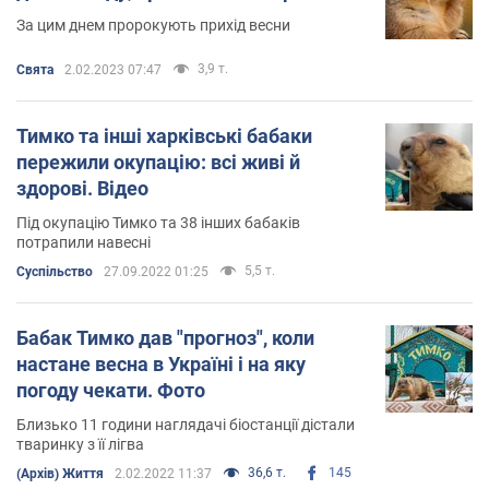
За цим днем пророкують прихід весни
3,9 т.
Свята
2.02.2023 07:47
Тимко та інші харківські бабаки
пережили окупацію: всі живі й
здорові. Відео
Під окупацію Тимко та 38 інших бабаків
потрапили навесні
5,5 т.
Суспільство
27.09.2022 01:25
Бабак Тимко дав "прогноз", коли
настане весна в Україні і на яку
погоду чекати. Фото
Близько 11 години наглядачі біостанції дістали
тваринку з її лігва
36,6 т.
145
(Архів) Життя
2.02.2022 11:37