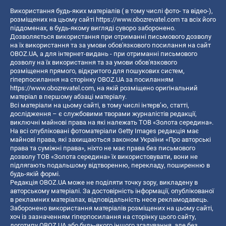
Використання будь-яких матеріалів ( в тому числі фото- та відео-),
розміщених на цьому сайті
https://www.obozrevatel.com
та всіх його
піддоменах, в будь-якому вигляді суворо заборонено.
Дозволяється використання при отриманні письмового дозволу
на їх використання та за умови обов'язкового посилання на сайт
OBOZ.UA, а для інтернет-видань - при отриманні письмового
дозволу на їх використання та за умови обов'язкового
розміщення прямого, відкритого для пошукових систем,
гіперпосилання на сторінку OBOZ.UA за посиланням
https://www.obozrevatel.com
, на якій розміщено оригінальний
матеріал в першому абзаці матеріалу.
Всі матеріали на цьому сайті, в тому числі інтерв’ю, статті,
дослідження – є службовими творами журналістів редакції,
виключні майнові права на які належать ТОВ «Золота середина».
На всі опубліковані фотоматеріали Getty Images редакція має
майнові права, які захищаються законом України «Про авторські
права та суміжні права», ніхто не має права без письмового
дозволу ТОВ «Золота середина» їх використовувати, вони не
підлягають подальшому відтворенню, перекладу, поширенню в
будь-якій формі.
Редакція OBOZ.UA може не поділяти точку зору, викладену в
авторському матеріалі. За достовірність інформації, опублікованої
в рекламних матеріалах, відповідальність несе рекламодавець.
Заборонено використання матеріалів розміщених на цьому сайті,
хоч із зазначенням гіперпосилання на сторінку цього сайту,
логотипу OBOZ.UA або будь-якого іншого згадування, але без