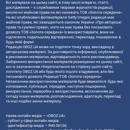
Всі матеріали на цьому сайті, в тому числі інтерв’ю, статті,
дослідження – є службовими творами журналістів редакції,
виключні майнові права на які належать ТОВ «Золота середина».
На всі опубліковані фотоматеріали Getty Images редакція має
майнові права, які захищаються законом України «Про авторські
права та суміжні права», ніхто не має права без письмового
дозволу ТОВ «Золота середина» їх використовувати, вони не
підлягають подальшому відтворенню, перекладу, поширенню в
будь-якій формі.
Редакція OBOZ.UA може не поділяти точку зору, викладену в
авторському матеріалі. За достовірність інформації, опублікованої
в рекламних матеріалах, відповідальність несе рекламодавець.
Заборонено використання матеріалів розміщених на цьому сайті,
хоч із зазначенням гіперпосилання на сторінку цього сайту,
логотипу OBOZ.UA або будь-якого іншого згадування, але без
письмового дозволу Редакції/ТОВ «Золота середина»
Незаконним використанням матеріалів буде вважатися: будь-яке
копiювання, публiкацiя, передрук, наступне поширення,
використання, переробка з використанням, включенням до
складу інших матеріалів, розповсюдження, адаптація, переклад
та інші подібні зміни матеріалу.
Назва онлайн медіа — «OBOZ.UA»
- суб'єкт у сфері онлайн медіа;
- ідентифікатор медіа — R40-06156;