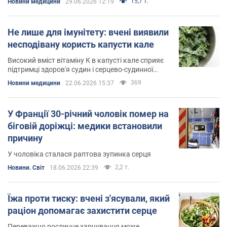
15,7 т.
Новини медицини
29.06.2026 12:19
Не лише для імунітету: вчені виявили
несподівану користь капусти кале
Високий вміст вітаміну К в капусті кале сприяє
підтримці здоров'я судин і серцево-судинної
системи
369
Новини медицини
22.06.2026 15:37
У Франції 30-річний чоловік помер на
біговій доріжці: медики встановили
причину
У чоловіка сталася раптова зупинка серця
2,2 т.
Новини. Світ
18.06.2026 22:39
Їжа проти тиску: вчені з'ясували, який
раціон допомагає захистити серце
Переважно рослинне харчування може