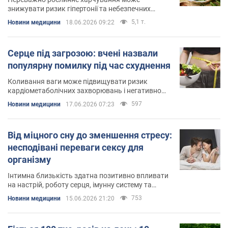
знижувати ризик гіпертонії та небезпечних
ускладнень під час вагітності
5,1 т.
Новини медицини
18.06.2026 09:22
Серце під загрозою: вчені назвали
популярну помилку під час схуднення
Коливання ваги може підвищувати ризик
кардіометаболічних захворювань і негативно
впливати на роботу серця
597
Новини медицини
17.06.2026 07:23
Від міцного сну до зменшення стресу:
несподівані переваги сексу для
організму
Інтимна близькість здатна позитивно впливати
на настрій, роботу серця, імунну систему та
загальне самопочуття
753
Новини медицини
15.06.2026 21:20