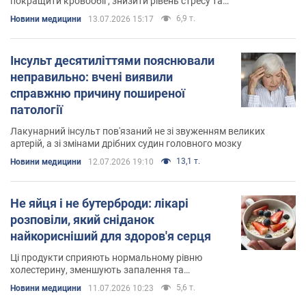
покращити кровообіг, знизити рівень стресу та
підтримати здоров'я серця
6,9 т.
Новини медицини
13.07.2026 15:17
Інсульт десятиліттями пояснювали
неправильно: вчені виявили
справжню причину поширеної
патології
Лакунарний інсульт пов'язаний не зі звуженням великих
артерій, а зі змінами дрібних судин головного мозку
13,1 т.
Новини медицини
12.07.2026 19:10
Не яйця і не бутерброди: лікарі
розповіли, який сніданок
найкорисніший для здоров'я серця
Ці продукти сприяють нормальному рівню
холестерину, зменшують запалення та
допомагають знизити ризик серцевих
5,6 т.
Новини медицини
11.07.2026 10:23
захворювань