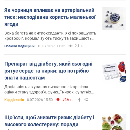
Як чорниця впливає на артеріальний
тиск: несподівана користь маленької
ягоди
Вона багата на антиоксиданти, які покращують
кровообіг, нормалізують тиску та захищають
організм від запалення
2,1 т.
Новини медицини
10.07.2026 11:35
Препарат від діабету, який сьогодні
рятує серце та нирки: що потрібно
знати пацієнтам
Доцільність лікування визначає лікар після
оцінки стану здоров'я, функції нирок, супутніх
захворювань і можливих ризиків
54,6 т.
42
Кардіологія
8.07.2026 15:50
Що їсти, щоб знизити ризик діабету і
високого холестерину: поради