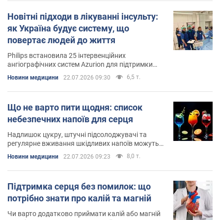
Новітні підходи в лікуванні інсульту:
як Україна будує систему, що
повертає людей до життя
Philips встановила 25 інтервенційних
ангіографічних систем Azurion для підтримки
малоінвазивних методів лікування інсультів
6,5 т.
Новини медицини
22.07.2026 09:30
Що не варто пити щодня: список
небезпечних напоїв для серця
Надлишок цукру, штучні підсолоджувачі та
регулярне вживання шкідливих напоїв можуть
негативно впливати на здоров'я серця
8,0 т.
Новини медицини
22.07.2026 09:23
Підтримка серця без помилок: що
потрібно знати про калій та магній
Чи варто додатково приймати калій або магній