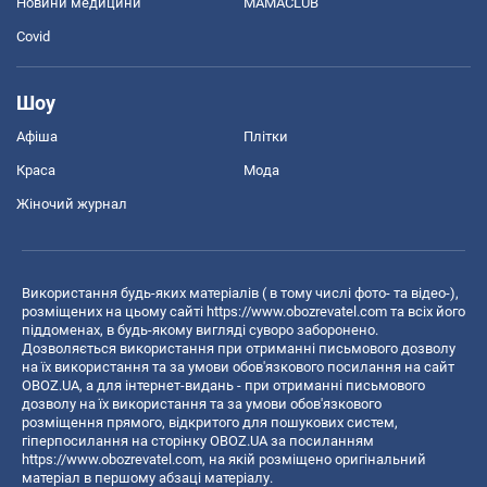
Новини медицини
MAMACLUB
Covid
Шоу
Афіша
Плітки
Краса
Мода
Жіночий журнал
Використання будь-яких матеріалів ( в тому числі фото- та відео-),
розміщених на цьому сайті
https://www.obozrevatel.com
та всіх його
піддоменах, в будь-якому вигляді суворо заборонено.
Дозволяється використання при отриманні письмового дозволу
на їх використання та за умови обов'язкового посилання на сайт
OBOZ.UA, а для інтернет-видань - при отриманні письмового
дозволу на їх використання та за умови обов'язкового
розміщення прямого, відкритого для пошукових систем,
гіперпосилання на сторінку OBOZ.UA за посиланням
https://www.obozrevatel.com
, на якій розміщено оригінальний
матеріал в першому абзаці матеріалу.