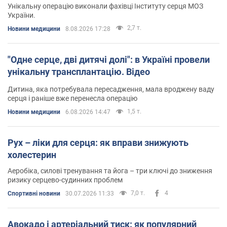
Унікальну операцію виконали фахівці Інституту серця МОЗ
України.
2,7 т.
Новини медицини
8.08.2026 17:28
"Одне серце, дві дитячі долі": в Україні провели
унікальну трансплантацію. Відео
Дитина, яка потребувала пересадження, мала вроджену ваду
серця і раніше вже перенесла операцію
1,5 т.
Новини медицини
6.08.2026 14:47
Рух – ліки для серця: як вправи знижують
холестерин
Аеробіка, силові тренування та йога – три ключі до зниження
ризику серцево-судинних проблем
7,0 т.
4
Спортивні новини
30.07.2026 11:33
Авокадо і артеріальний тиск: як популярний