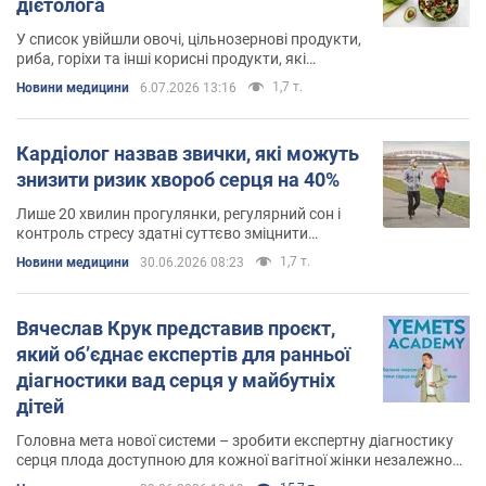
дієтолога
У список увійшли овочі, цільнозернові продукти,
риба, горіхи та інші корисні продукти, які
підтримують здоров'я серця
1,7 т.
Новини медицини
6.07.2026 13:16
Кардіолог назвав звички, які можуть
знизити ризик хвороб серця на 40%
Лише 20 хвилин прогулянки, регулярний сон і
контроль стресу здатні суттєво зміцнити
серцево-судинну систему
1,7 т.
Новини медицини
30.06.2026 08:23
Вячеслав Крук представив проєкт,
який об’єднає експертів для ранньої
діагностики вад серця у майбутніх
дітей
Головна мета нової системи – зробити експертну діагностику
серця плода доступною для кожної вагітної жінки незалежно
від того, в якому регіоні вона проживає