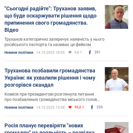
"Сьогодні радійте": Труханов заявив,
що буде оскаржувати рішення щодо
припинення свого громадянства.
Відео
Труханов категорично заперечує наявність у нього
російського паспорта та називає це фейком
6,6 т.
201
Новини політики
14.10.2025 18:05
Труханова позбавили громадянства
України: як ухвалили рішення і чому
розгорівся скандал
Комісія при президентові розглянула питання
про позбавлення громадянства міського голови
Одеси Труханова
96,6 т.
339
Новини політики
14.10.2025 15:38
Росія планує перевіряти "нових
громадян" на лояльність – розвідка