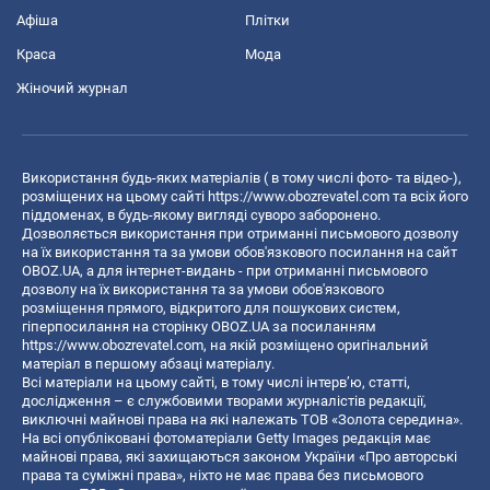
Афіша
Плітки
Краса
Мода
Жіночий журнал
Використання будь-яких матеріалів ( в тому числі фото- та відео-),
розміщених на цьому сайті
https://www.obozrevatel.com
та всіх його
піддоменах, в будь-якому вигляді суворо заборонено.
Дозволяється використання при отриманні письмового дозволу
на їх використання та за умови обов'язкового посилання на сайт
OBOZ.UA, а для інтернет-видань - при отриманні письмового
дозволу на їх використання та за умови обов'язкового
розміщення прямого, відкритого для пошукових систем,
гіперпосилання на сторінку OBOZ.UA за посиланням
https://www.obozrevatel.com
, на якій розміщено оригінальний
матеріал в першому абзаці матеріалу.
Всі матеріали на цьому сайті, в тому числі інтерв’ю, статті,
дослідження – є службовими творами журналістів редакції,
виключні майнові права на які належать ТОВ «Золота середина».
На всі опубліковані фотоматеріали Getty Images редакція має
майнові права, які захищаються законом України «Про авторські
права та суміжні права», ніхто не має права без письмового