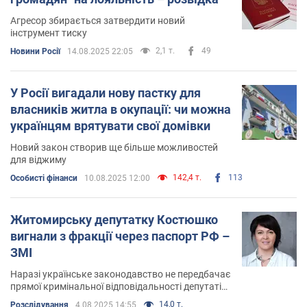
Агресор збирається затвердити новий
інструмент тиску
2,1 т.
49
Новини Росії
14.08.2025 22:05
У Росії вигадали нову пастку для
власників житла в окупації: чи можна
українцям врятувати свої домівки
Новий закон створив ще більше можливостей
для віджиму
142,4 т.
113
Особисті фінанси
10.08.2025 12:00
Житомирську депутатку Костюшко
вигнали з фракції через паспорт РФ –
ЗМІ
Наразі українське законодавство не передбачає
прямої кримінальної відповідальності депутатів
обласних рад за подвійне громадянство з
14,0 т.
Розслідування
4.08.2025 14:55