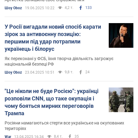
4,2 т.
133
Шоу Oboz
19.06.2025 10:22
У Росії вигадали новий спосіб карати
зірок за антивоєнну позицію:
першими під удар потрапили
українець і білорус
Як переконані у ФСБ, їхня творча діяльність загрожує
національній безпеці РФ
9,8 т.
24
Шоу Oboz
23.04.2025 10:51
"Це ніколи не буде Росією": українці
розповіли CNN, що таке окупація і
чому бояться мирних переговорів
Трампа
Росіяни намагаються стерти все українське на окупованих
територіях
8,4 т.
35
War
13.04.2025 16:34