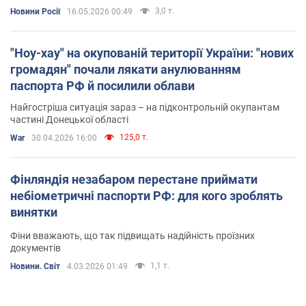
3,0 т.
Новини Росії
16.05.2026 00:49
"Ноу-хау" на окупованій території України: "нових
громадян" почали лякати анулюванням
паспорта РФ й посилили облави
Найгостріша ситуація зараз – на підконтрольній окупантам
частині Донецької області
125,0 т.
War
30.04.2026 16:00
Фінляндія незабаром перестане приймати
небіометричні паспорти РФ: для кого зроблять
винятки
Фіни вважають, що так підвищать надійність проїзних
документів
1,1 т.
Новини. Світ
4.03.2026 01:49