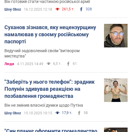
Він готовий стати частиною російської армії
261,5 т.
328
Шоу Oboz
16.12.2025 12:18
Суханов зізнався, яку нецензурщину
намалював у своєму російському
паспорті
Ведучий задоволений своїм "витвором
мистецтва"
6,5 т.
61
Люди
4.11.2025 14:49
"Заберіть у нього телефон": зрадник
Полунін здивував реакцією на
позбавлення громадянства
Він не змінив власної думки щодо Путіна
17,9 т.
58
Шоу Oboz
15.10.2025 10:15
"Син планує оформити громадянство