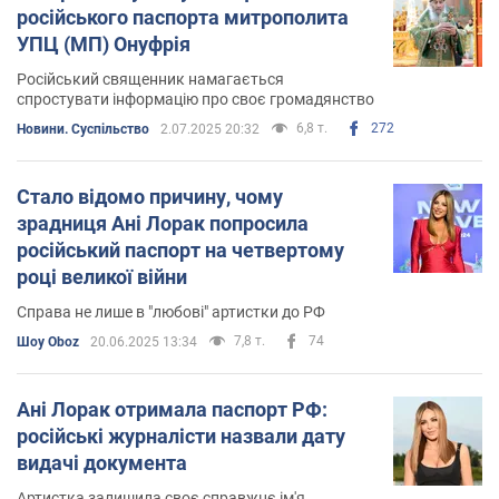
російського паспорта митрополита
УПЦ (МП) Онуфрія
Російський священник намагається
спростувати інформацію про своє громадянство
6,8 т.
272
Новини. Суспільство
2.07.2025 20:32
Стало відомо причину, чому
зрадниця Ані Лорак попросила
російський паспорт на четвертому
році великої війни
Справа не лише в "любові" артистки до РФ
7,8 т.
74
Шоу Oboz
20.06.2025 13:34
Ані Лорак отримала паспорт РФ:
російські журналісти назвали дату
видачі документа
Артистка залишила своє справжнє ім'я