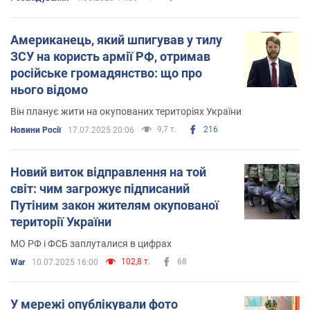
Росією
Американець, який шпигував у тилу
ЗСУ на користь армії РФ, отримав
російське громадянство: що про
нього відомо
Він планує жити на окупованих територіях України
9,7 т.
216
Новини Росії
17.07.2025 20:06
Новий виток відправлення на той
світ: чим загрожує підписаний
Путіним закон жителям окупованої
території України
МО РФ і ФСБ заплуталися в цифрах
102,8 т.
68
War
10.07.2025 16:00
У мережі опублікували фото