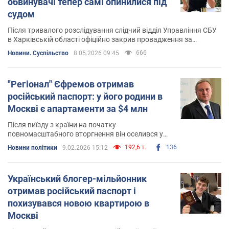
обвинувачі тепер самі опинилися під
судом
Після тривалого розслідування слідчий відділ Управління СБУ
в Харківській області офіційно закрив провадження за
відсутністю події злочину
666
Новини. Суспільство
8.05.2026 09:45
"Регіонал" Єфремов отримав
російський паспорт: у його родини в
Москві є апартаменти за $4 млн
Після виїзду з країни на початку
повномасштабного вторгнення він оселився у
Москві
192,6 т.
136
Новини політики
9.02.2026 15:12
Український блогер-мільйонник
отримав російський паспорт і
похизувався новою квартирою в
Москві