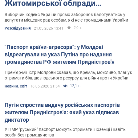
Житомирської облради
Костюшко
Виборчий кодекс України прямо забороняє балотуватись у
депутати місцевих рад особам, які не є громадянами України
2,0 т.
Розслідування
21.05.2026 13:41
"Паспорт країни-агресора": у Молдові
відреагували на указ Путіна про надання
громадянства РФ жителям Придністров'я
Прем'єр-міністр Молдови сказав, що Кремль, можливо, планує
отримати більше людського ресурсу для війни проти України
12,1 т.
Новини. Світ
16.05.2026 21:54
Путін спростив видачу російських паспортів
жителям Придністров'я: який указ підписав
диктатор
У ПМР "руський" паспорт можуть отримати іноземці і навіть
особи без громадянства