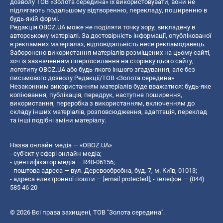
дозволу ТОВ «Золота середина» їх використовувати, вони не
підлягають подальшому відтворенню, перекладу, поширенню в
будь-якій формі.
Редакція OBOZ.UA може не поділяти точку зору, викладену в
авторському матеріалі. За достовірність інформації, опублікованої
в рекламних матеріалах, відповідальність несе рекламодавець.
Заборонено використання матеріалів розміщених на цьому сайті,
хоч із зазначенням гіперпосилання на сторінку цього сайту,
логотипу OBOZ.UA або будь-якого іншого згадування, але без
письмового дозволу Редакції/ТОВ «Золота середина»
Незаконним використанням матеріалів буде вважатися: будь-яке
копiювання, публiкацiя, передрук, наступне поширення,
використання, переробка з використанням, включенням до
складу інших матеріалів, розповсюдження, адаптація, переклад
та інші подібні зміни матеріалу.
Назва онлайн медіа — «OBOZ.UA»
- суб'єкт у сфері онлайн медіа;
- ідентифікатор медіа — R40-06156;
- поштова адреса — вул. Деревообробна, буд. 7, м. Київ, 01013;
- адреса електронної пошти —
[email protected]
; - телефон — (044)
585 46 20
© 2026 Всі права захищені, ТОВ "Золота середина".