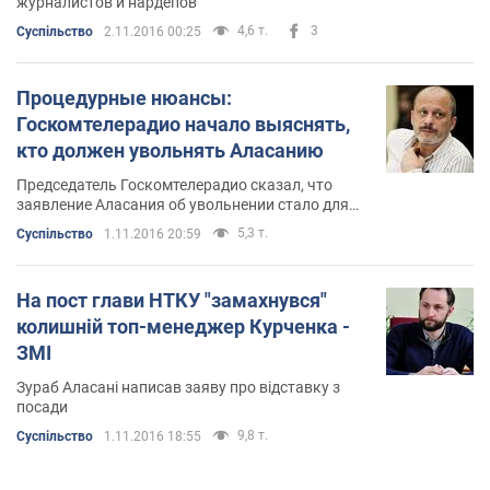
журналистов и нардепов
4,6 т.
3
Суспільство
2.11.2016 00:25
Процедурные нюансы:
Госкомтелерадио начало выяснять,
кто должен увольнять Аласанию
Председатель Госкомтелерадио сказал, что
заявление Аласания об увольнении стало для
него неожиданностью
5,3 т.
Суспільство
1.11.2016 20:59
На пост глави НТКУ "замахнувся"
колишній топ-менеджер Курченка -
ЗМІ
Зураб Аласані написав заяву про відставку з
посади
9,8 т.
Суспільство
1.11.2016 18:55