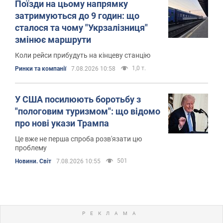
Поїзди на цьому напрямку
затримуються до 9 годин: що
сталося та чому "Укрзалізниця"
змінює маршрути
Коли рейси прибудуть на кінцеву станцію
1,0 т.
Ринки та компанії
7.08.2026 10:58
У США посилюють боротьбу з
"пологовим туризмом": що відомо
про нові укази Трампа
Це вже не перша спроба розв'язати цю
проблему
501
Новини. Світ
7.08.2026 10:55