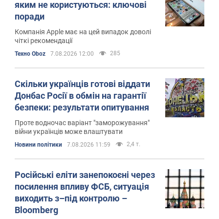
яким не користуються: ключові
поради
Компанія Apple має на цей випадок доволі
чіткі рекомендації
285
Техно Oboz
7.08.2026 12:00
Скільки українців готові віддати
Донбас Росії в обмін на гарантії
безпеки: результати опитування
Проте водночас варіант "заморожування"
війни українців може влаштувати
2,4 т.
Новини політики
7.08.2026 11:59
Російські еліти занепокоєні через
посилення впливу ФСБ, ситуація
виходить з–під контролю –
Bloomberg