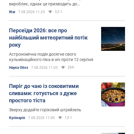
виробляє, однак це призводить до
швидкого виснаження запасів
3,2 т.
War
7.08.2026 11:25
Персеїди 2026: все про
найбільший метеоритний потік
року
Астрономічна подія досягне свого
кульмінаційного піка в ніч проти 12 серпня
264
Наука Обоз
7.08.2026 11:03
Пиріг до чаю із соковитими
сливами: готується з дуже
простого тіста
Зверху додайте горіховий штрейзель
1,0 т.
Кулінарія
7.08.2026 11:00