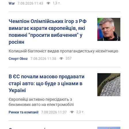
1,3 т.
War
7.08.2026 11:43
Чемпіон Олімпійських ігор з РФ
вимагає карати європейців, які
повинні "просити вибачення" у
росіян
Колишній біатлоніст видав пропагандистську нісенітницю
357
Спорт Oboz
7.08.2026 11:38
В ЄС почали масово продавати
старі авто: що буде з цінами в
Україні
Європейці активно пересідають з
бензинових авто на електромобілі
2,3 т.
Ринки та компанії
7.08.2026 11:37