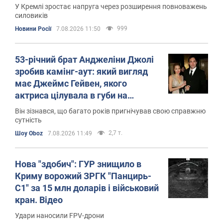
У Кремлі зростає напруга через розширення повноважень
силовиків
999
Новини Росії
7.08.2026 11:50
53-річний брат Анджеліни Джолі
зробив камінг-аут: який вигляд
має Джеймс Гейвен, якого
актриса цілувала в губи на
"Оскарі"
Він зізнався, що багато років пригнічував свою справжню
сутність
2,7 т.
Шоу Oboz
7.08.2026 11:49
Нова "здобич": ГУР знищило в
Криму ворожий ЗРГК "Панцирь-
С1" за 15 млн доларів і військовий
кран. Відео
Удари наносили FPV-дрони