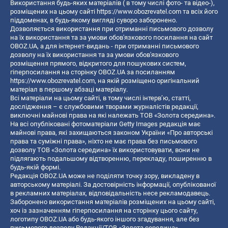
Використання будь-яких матеріалів ( в тому числі фото- та відео-),
розміщених на цьому сайті
https://www.obozrevatel.com
та всіх його
піддоменах, в будь-якому вигляді суворо заборонено.
Дозволяється використання при отриманні письмового дозволу
на їх використання та за умови обов'язкового посилання на сайт
OBOZ.UA, а для інтернет-видань - при отриманні письмового
дозволу на їх використання та за умови обов'язкового
розміщення прямого, відкритого для пошукових систем,
гіперпосилання на сторінку OBOZ.UA за посиланням
https://www.obozrevatel.com
, на якій розміщено оригінальний
матеріал в першому абзаці матеріалу.
Всі матеріали на цьому сайті, в тому числі інтерв’ю, статті,
дослідження – є службовими творами журналістів редакції,
виключні майнові права на які належать ТОВ «Золота середина».
На всі опубліковані фотоматеріали Getty Images редакція має
майнові права, які захищаються законом України «Про авторські
права та суміжні права», ніхто не має права без письмового
дозволу ТОВ «Золота середина» їх використовувати, вони не
підлягають подальшому відтворенню, перекладу, поширенню в
будь-якій формі.
Редакція OBOZ.UA може не поділяти точку зору, викладену в
авторському матеріалі. За достовірність інформації, опублікованої
в рекламних матеріалах, відповідальність несе рекламодавець.
Заборонено використання матеріалів розміщених на цьому сайті,
хоч із зазначенням гіперпосилання на сторінку цього сайту,
логотипу OBOZ.UA або будь-якого іншого згадування, але без
письмового дозволу Редакції/ТОВ «Золота середина»