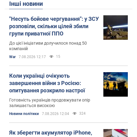
Інші новини
"Несуть бойове чергування": у ЗСУ
розповіли, скільки цілей збили
групи приватної ППО
До цієї ініціативи долучилося понад 50
компаній
15
War
7.08.2026 12:17
Коли українці очікують
завершення війни з Росією:
опитування розкрило настрої
Готовність українців продовжувати опір
залишається високою
324
Новини політики
7.08.2026 12:04
Як зберегти акумулятор iPhone,