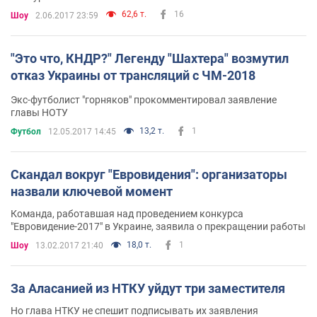
62,6 т.
16
Шоу
2.06.2017 23:59
"Это что, КНДР?" Легенду "Шахтера" возмутил
отказ Украины от трансляций с ЧМ-2018
Экс-футболист "горняков" прокомментировал заявление
главы НОТУ
13,2 т.
1
Футбол
12.05.2017 14:45
Скандал вокруг "Евровидения": организаторы
назвали ключевой момент
Команда, работавшая над проведением конкурса
"Евровидение-2017" в Украине, заявила о прекращении работы
18,0 т.
1
Шоу
13.02.2017 21:40
За Аласанией из НТКУ уйдут три заместителя
Но глава НТКУ не спешит подписывать их заявления