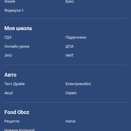
Хокей
Бокс
Формула-1
Моя школа
ГДЗ
Підручники
Онлайн уроки
ДПА
ЗНО
НМТ
Авто
Тест Драйв
Електромобілі
Акції
Сервіс
Food Oboz
Рецепти
Напої
Новини Кулінарії