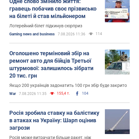
Одне слово змінило життя:
гравець побачив своє прізвисько
на білеті й став мільйонером
Лотерейний білет підкинув сюрприз
114
Gaming news and business
7.08.2026 11:36
Оголошено терміновий збір на
ремонт авто для бійців Третьої
штурмової: залишилось зібрати
20 тис. грн
Якщо 200 українців задонатить 100 грн збір буде закрито
155,4 т.
104
War
7.08.2026 11:35
Росія зробила ставку на балістику
в атаках на Україну: Шарп оцінив
загрози
Росія може витрачати більше ракет, ніж