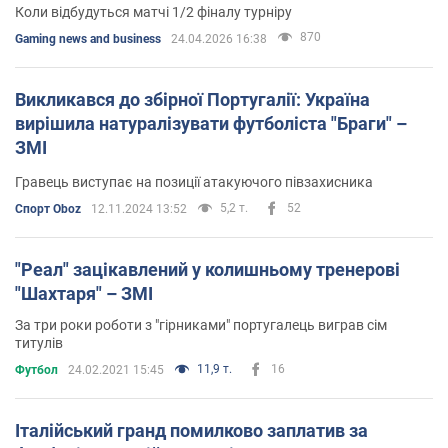
Коли відбудуться матчі 1/2 фіналу турніру
870
Gaming news and business
24.04.2026 16:38
Викликався до збірної Португалії: Україна
вирішила натуралізувати футболіста "Браги" –
ЗМІ
Гравець виступає на позиції атакуючого півзахисника
5,2 т.
52
Спорт Oboz
12.11.2024 13:52
"Реал" зацікавлений у колишньому тренерові
"Шахтаря" – ЗМІ
За три роки роботи з "гірниками" португалець виграв сім
титулів
11,9 т.
16
Футбол
24.02.2021 15:45
Італійський гранд помилково заплатив за