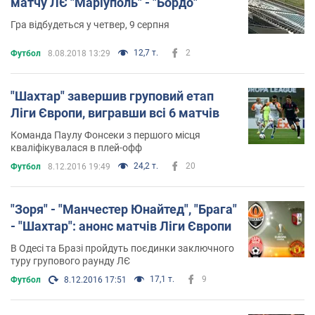
матчу ЛЄ "Маріуполь" - "Бордо"
Гра відбудеться у четвер, 9 серпня
12,7 т.
2
Футбол
8.08.2018 13:29
"Шахтар" завершив груповий етап
Ліги Європи, вигравши всі 6 матчів
Команда Паулу Фонсеки з першого місця
кваліфікувалася в плей-офф
24,2 т.
20
Футбол
8.12.2016 19:49
"Зоря" - "Манчестер Юнайтед", "Брага"
- "Шахтар": анонс матчів Ліги Європи
В Одесі та Бразі пройдуть поєдинки заключного
туру групового раунду ЛЄ
17,1 т.
9
Футбол
8.12.2016 17:51