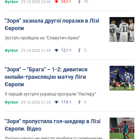
54,3 т.
92
Футбол
29.10.2020 23:40
"Зоря" зазнала другої поразки в Лізі
Європи
Зустріч пройшла на "Славутич-Арені"
12,1 т.
5
Футбол
29.10.2020 21:49
"Зоря" – "Брага" – 1-2: дивитися
онлайн-трансляцію матчу Ліги
Європи
У першій зустрічі українці програли "Лестеру"
17,0 т.
6
Футбол
29.10.2020 21:33
"Зоря" пропустила гол-шедевр в Лізі
Європи. Відео
Луганці нічого не змогли зробити із суперником