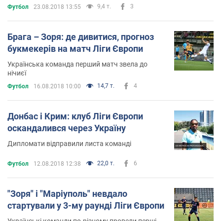
9,4 т.
3
Футбол
23.08.2018 13:55
Брага – Зоря: де дивитися, прогноз
букмекерів на матч Ліги Європи
Українська команда перший матч звела до
нічиєї
14,7 т.
4
Футбол
16.08.2018 10:00
Донбас і Крим: клуб Ліги Європи
оскандалився через Україну
Дипломати відправили листа команді
22,0 т.
6
Футбол
12.08.2018 12:38
"Зоря" і "Маріуполь" невдало
стартували у 3-му раунді Ліги Європи
Українські команди по-різному провели перші