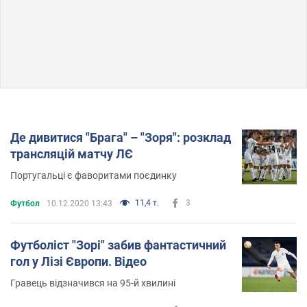
Де дивитися "Брага" – "Зоря": розклад
трансляцій матчу ЛЄ
Португальці є фаворитами поєдинку
11,4 т.
3
Футбол
10.12.2020 13:43
Футболіст "Зорі" забив фантастичний
гол у Лізі Європи. Відео
Гравець відзначився на 95-й хвилині