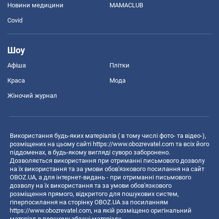
Новини медицини
MAMACLUB
Covid
Шоу
Афіша
Плітки
Краса
Мода
Жіночий журнал
Використання будь-яких матеріалів ( в тому числі фото- та відео-),
розміщених на цьому сайті
https://www.obozrevatel.com
та всіх його
піддоменах, в будь-якому вигляді суворо заборонено.
Дозволяється використання при отриманні письмового дозволу
на їх використання та за умови обов'язкового посилання на сайт
OBOZ.UA, а для інтернет-видань - при отриманні письмового
дозволу на їх використання та за умови обов'язкового
розміщення прямого, відкритого для пошукових систем,
гіперпосилання на сторінку OBOZ.UA за посиланням
https://www.obozrevatel.com
, на якій розміщено оригінальний
матеріал в першому абзаці матеріалу.