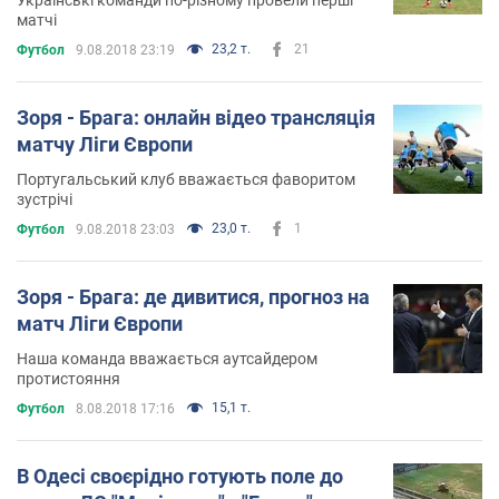
матчі
23,2 т.
21
Футбол
9.08.2018 23:19
Зоря - Брага: онлайн відео трансляція
матчу Ліги Європи
Португальський клуб вважається фаворитом
зустрічі
23,0 т.
1
Футбол
9.08.2018 23:03
Зоря - Брага: де дивитися, прогноз на
матч Ліги Європи
Наша команда вважається аутсайдером
протистояння
15,1 т.
Футбол
8.08.2018 17:16
В Одесі своєрідно готують поле до