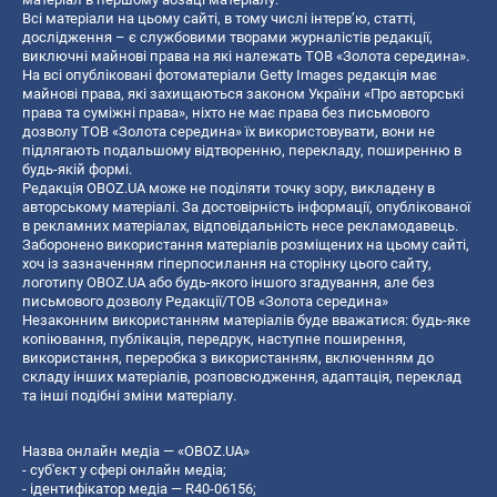
Всі матеріали на цьому сайті, в тому числі інтерв’ю, статті,
дослідження – є службовими творами журналістів редакції,
виключні майнові права на які належать ТОВ «Золота середина».
На всі опубліковані фотоматеріали Getty Images редакція має
майнові права, які захищаються законом України «Про авторські
права та суміжні права», ніхто не має права без письмового
дозволу ТОВ «Золота середина» їх використовувати, вони не
підлягають подальшому відтворенню, перекладу, поширенню в
будь-якій формі.
Редакція OBOZ.UA може не поділяти точку зору, викладену в
авторському матеріалі. За достовірність інформації, опублікованої
в рекламних матеріалах, відповідальність несе рекламодавець.
Заборонено використання матеріалів розміщених на цьому сайті,
хоч із зазначенням гіперпосилання на сторінку цього сайту,
логотипу OBOZ.UA або будь-якого іншого згадування, але без
письмового дозволу Редакції/ТОВ «Золота середина»
Незаконним використанням матеріалів буде вважатися: будь-яке
копiювання, публiкацiя, передрук, наступне поширення,
використання, переробка з використанням, включенням до
складу інших матеріалів, розповсюдження, адаптація, переклад
та інші подібні зміни матеріалу.
Назва онлайн медіа — «OBOZ.UA»
- суб'єкт у сфері онлайн медіа;
- ідентифікатор медіа — R40-06156;