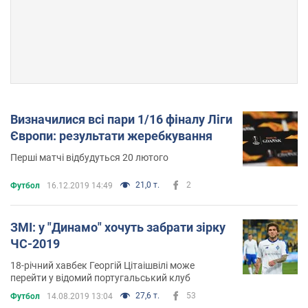
Визначилися всі пари 1/16 фіналу Ліги
Європи: результати жеребкування
Перші матчі відбудуться 20 лютого
21,0 т.
2
Футбол
16.12.2019 14:49
ЗМІ: у "Динамо" хочуть забрати зірку
ЧС-2019
18-річний хавбек Георгій Цітаішвілі може
перейти у відомий португальський клуб
27,6 т.
53
Футбол
14.08.2019 13:04