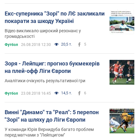
Екс-суперника "Зорі" по ЛЄ закликали
покарати за шкоду Україні
Відео викликало широкий резонанс у
громадськості
20,5 т.
5
Футбол
26.08.2018 12:30
Зоря - Лейпциг: прогноз букмекерів
на плей-офф Ліги Європи
Аналітики очікують результативної гри
14,5 т.
6
Футбол
23.08.2018 16:45
Винні "Динамо" та "Реал": 5 перепон
"Зорі" на шляху до Ліги Європи
У команди Юрія Вернидуба багато проблем
перед матчами з "Лейпцигом"