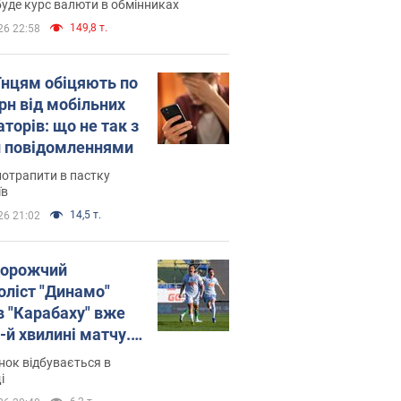
уде курс валюти в обмінниках
149,8 т.
26 22:58
їнцям обіцяють по
рн від мобільних
торів: що не так з
 повідомленнями
потрапити в пастку
їв
14,5 т.
26 21:02
орожчий
оліст "Динамо"
в "Карабаху" вже
-й хвилині матчу.
о
ок відбувається в
і