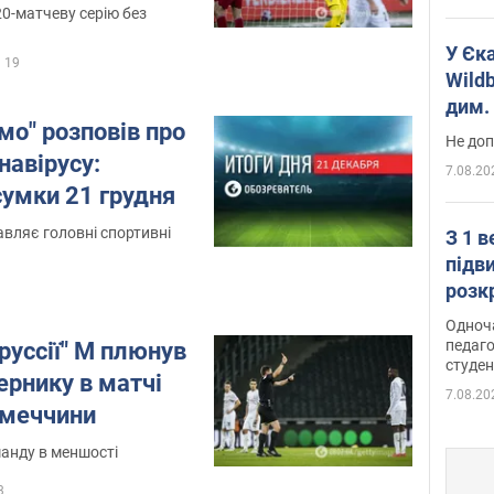
0-матчеву серію без
У Єк
19
Wildb
дим. 
мо" розповів про
Не доп
навірусу:
7.08.20
сумки 21 грудня
вляє головні спортивні
З 1 
підв
розк
Одноч
педаго
руссії" М плюнув
студен
ернику в матчі
7.08.20
імеччини
анду в меншості
3