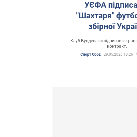
УЄФА підписа
"Шахтаря" футб
збірної Укра
Клуб Бундесліги підписав із гра
контракт.
Спорт Oboz
29.05.2026 13:26