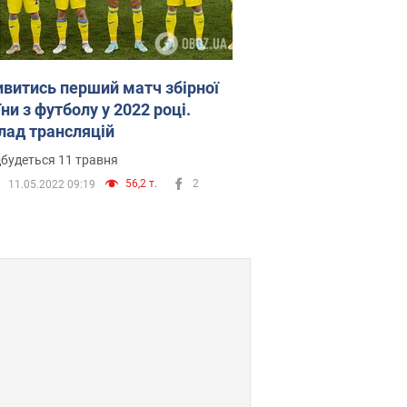
ивитись перший матч збірної
ни з футболу у 2022 році.
лад трансляцій
дбудеться 11 травня
56,2 т.
2
11.05.2022 09:19