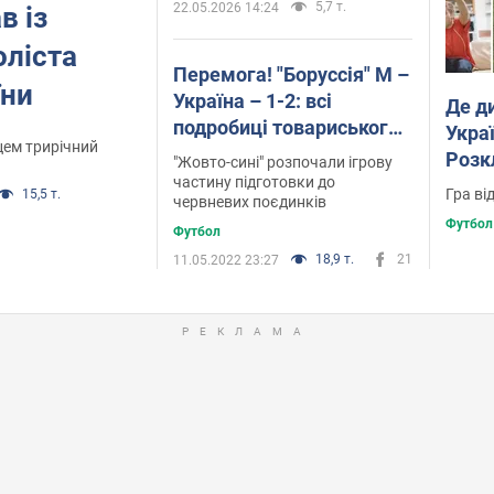
5,7 т.
22.05.2026 14:24
в із
оліста
Перемога! "Боруссія" М –
їни
Україна – 1-2: всі
Де д
подробиці товариського
Украї
вцем трирічний
матчу
Розк
"Жовто-сині" розпочали ігрову
частину підготовки до
Гра ві
15,5 т.
червневих поєдинків
Футбол
Футбол
18,9 т.
21
11.05.2022 23:27