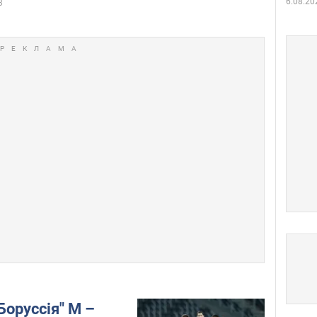
6.08.20
3
Боруссія" М –