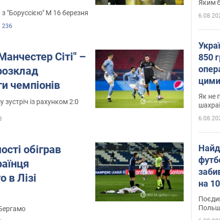
Яким б
є з "Боруссією" М 16 березня
6.08.20
236
Укра
Манчестер Сіті" –
850 г
опера
 розклад
цими
ги чемпіонів
Як не 
у зустріч із рахунком 2:0
шахра
6.08.20
3
Найд
ості обіграв
футб
раїнця
заби
 в Лізі
на 10
Віде
Поєдин
Польщ
Бергамо