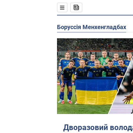
Боруссія Менхенгладбах
Дворазовий волод