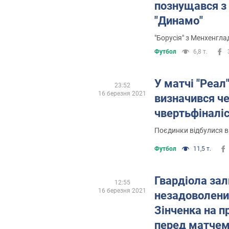
познущався з
"Динамо"
"Борусія" з Менхенгла
Футбол
6,8 т.
У матчі "Реал
23:52
16 березня 2021
визначився ч
чвертьфіналіс
Поєдинки відбулися в
Футбол
11,5 т.
Гвардіола за
12:55
16 березня 2021
незадоволени
Зінченка на п
перед матче