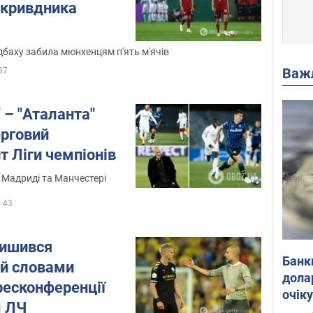
 кривдника
дбаху забила мюнхенцям п'ять м'ячів
Важ
37
" – "Аталанта"
ерговий
т Ліги чемпіонів
 Мадриді та Манчестері
43
лишився
Банк
й словами
дола
ресконференції
очік
м ЛЧ