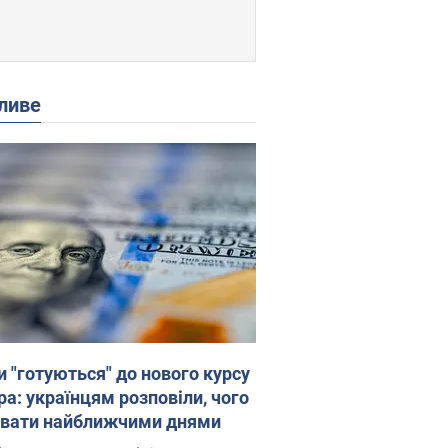
ливе
и "готуються" до нового курсу
ра: українцям розповіли, чого
увати найближчими днями