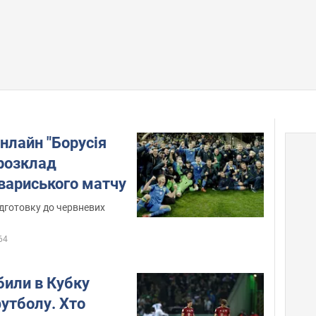
нлайн "Борусія
 розклад
вариського матчу
ідготовку до червневих
64
били в Кубку
утболу. Хто