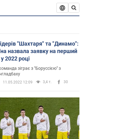
ідерів "Шахтаря" та "Динамо":
їна назвала заявку на перший
у 2022 році
оманда зіграє з "Боруссією" з
нгладбаху
3,4 т.
30
11.05.2022 12:09