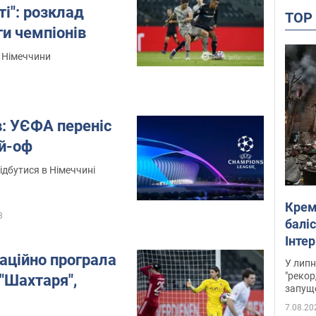
ті": розклад
TO
ги чемпіонів
з Німеччини
в: УЄФА переніс
ей-оф
відбутися в Німеччині
Крем
3
баліс
Інте
саційно програла
У липн
"рекор
"Шахтаря",
запуще
7.08.20