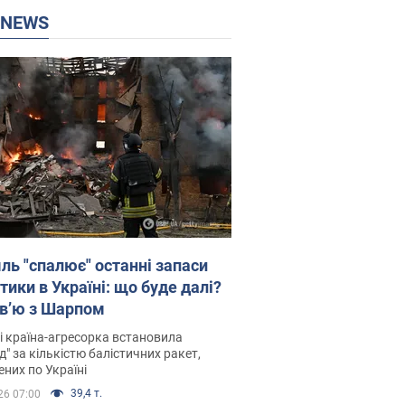
P NEWS
ль "спалює" останні запаси
тики в Україні: що буде далі?
рв’ю з Шарпом
і країна-агресорка встановила
д" за кількістю балістичних ракет,
них по Україні
39,4 т.
26 07:00