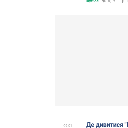
Футбол
8,0 т.
Де дивитися "
09:01