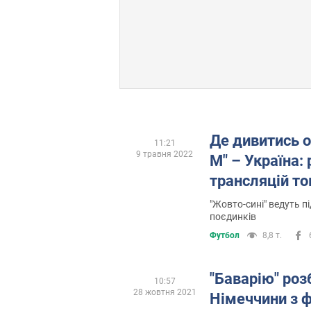
Де дивитись о
11:21
9 травня 2022
М" – Україна:
трансляцій то
"Жовто-сині" ведуть п
поєдинків
Футбол
8,8 т.
"Баварію" роз
10:57
28 жовтня 2021
Німеччини з ф