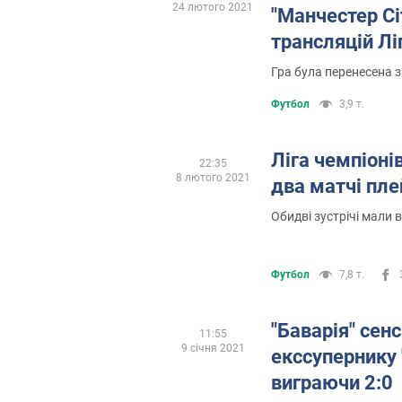
24 лютого 2021
"Манчестер Сі
трансляцій Лі
Гра була перенесена 
Футбол
3,9 т.
Ліга чемпіоні
22:35
8 лютого 2021
два матчі пл
Обидві зустрічі мали 
Футбол
7,8 т.
"Баварія" сен
11:55
9 січня 2021
екссупернику 
виграючи 2:0