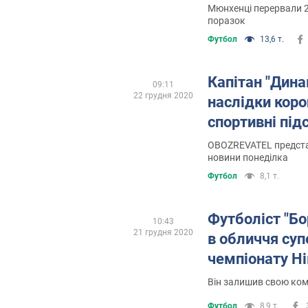
Мюнхенці перервали 2
поразок
Футбол
13,6 т.
Капітан "Дина
09:11
22 грудня 2020
наслідки коро
спортивні під
OBOZREVATEL предста
новини понеділка
Футбол
8,1 т.
Футболіст "Бо
10:43
21 грудня 2020
в обличчя суп
чемпіонату Н
Він залишив свою ком
Футбол
8,9 т.