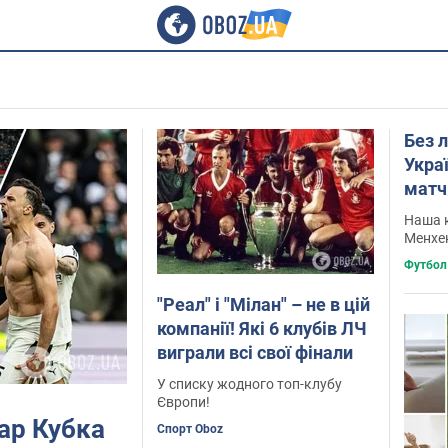
Без л
Укра
матч 
Наша к
Менхе
Футбол
"Реал" і "Мілан" – не в цій
компанії! Які 6 клубів ЛЧ
виграли всі свої фінали
У списку жодного топ-клубу
Європи!
ар Кубка
Спорт Oboz