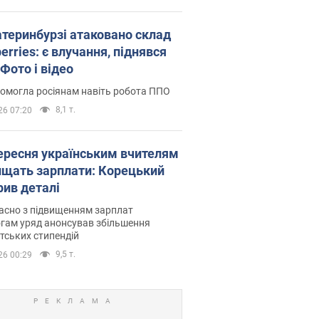
атеринбурзі атаковано склад
erries: є влучання, піднявся
Фото і відео
омогла росіянам навіть робота ППО
8,1 т.
26 07:20
вересня українським вчителям
ищать зарплати: Корецький
рив деталі
асно з підвищенням зарплат
гам уряд анонсував збільшення
тських стипендій
9,5 т.
26 00:29