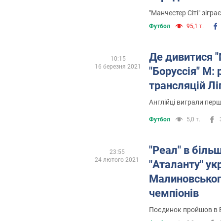
"Манчестер Сіті" зігра
Футбол
95,1 т.
Де дивитися "
10:15
16 березня 2021
"Боруссія" М:
трансляцій Лі
Англійці виграли перш
Футбол
5,0 т.
"Реал" в більш
23:55
24 лютого 2021
"Аталанту" ук
Малиновського
чемпіонів
Поєдинок пройшов в 