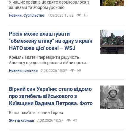
У наших предків це свято асоціювалося зі
жнивами та збором урожаю
18
Новини. Суспільство
7.08.2026 10:39
Росія може влаштувати
"обмежену атаку" на одну з країн
НАТО вже цієї осені – WSJ
Кремль здатен перевірити рішучість
Альянсу ще до завершення війни проти
України
60
Новини політики
7.08.2026 10:37
Вірний син України: стало відомо
про загибель військового з
Київщини Вадима Петрова. Фото
Вічна пам'ять і слава Герою
42
Життя столиці
7.08.2026 10:37