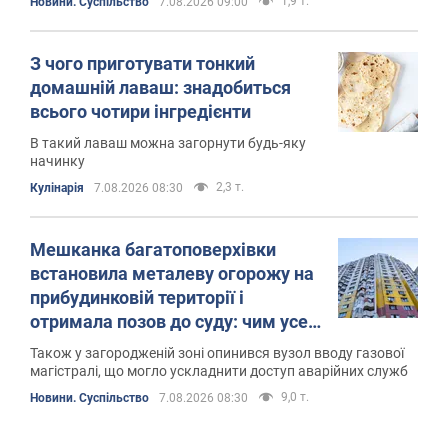
1,9 т.
Новини. Суспільство
7.08.2026 09:00
З чого приготувати тонкий
домашній лаваш: знадобиться
всього чотири інгредієнти
В такий лаваш можна загорнути будь-яку
начинку
2,3 т.
Кулінарія
7.08.2026 08:30
Мешканка багатоповерхівки
встановила металеву огорожу на
прибудинковій території і
отримала позов до суду: чим усе
скінчилось
Також у загородженій зоні опинився вузол вводу газової
магістралі, що могло ускладнити доступ аварійних служб
9,0 т.
Новини. Суспільство
7.08.2026 08:30