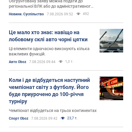
Обґрунтовану заяву можна подати до
регіональної ВЛК або до адміністративного
суду
492
Новини. Суспільство
7.08.2026 09:52
Це мало хто знає: навіщо на
лобовому склі авто чорні цятки
Ці елементи одначасно виконують кілька
важливих функцій.
1,3 т.
Авто Oboz
7.08.2026 09:44
Коли і де відбудеться наступний
чемпіонат світу з футболу. Його
буде приурочено до 100-річчя
турніру
Чемпіонат відбудеться на трьох континентах
23,7 т.
Спорт Oboz
7.08.2026 09:42