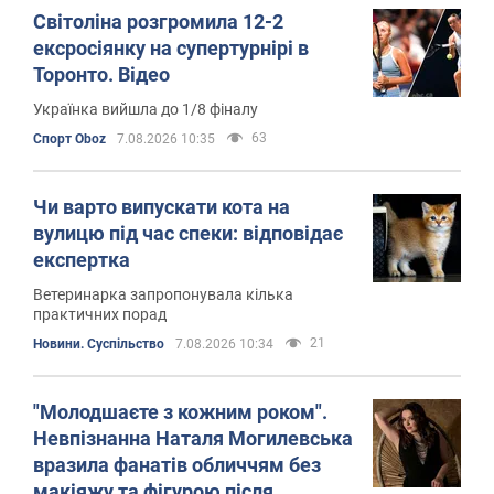
Світоліна розгромила 12-2
ексросіянку на супертурнірі в
Торонто. Відео
Українка вийшла до 1/8 фіналу
63
Спорт Oboz
7.08.2026 10:35
Чи варто випускати кота на
вулицю під час спеки: відповідає
експертка
Ветеринарка запропонувала кілька
практичних порад
21
Новини. Суспільство
7.08.2026 10:34
"Молодшаєте з кожним роком".
Невпізнанна Наталя Могилевська
вразила фанатів обличчям без
макіяжу та фігурою після