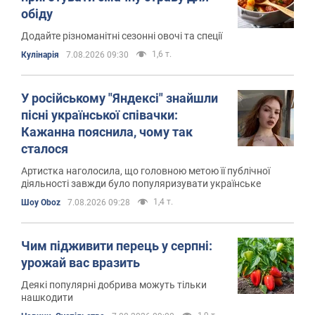
обіду
Додайте різноманітні сезонні овочі та спеції
1,6 т.
Кулінарія
7.08.2026 09:30
У російському "Яндексі" знайшли
пісні української співачки:
Кажанна пояснила, чому так
сталося
Артистка наголосила, що головною метою її публічної
діяльності завжди було популяризувати українське
1,4 т.
Шоу Oboz
7.08.2026 09:28
Чим підживити перець у серпні:
урожай вас вразить
Деякі популярні добрива можуть тільки
нашкодити