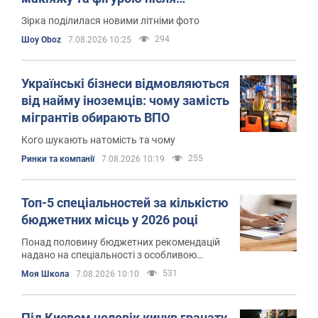
схуднення
Зірка поділилася новими літніми фото
294
Шоу Oboz
7.08.2026 10:25
Українські бізнеси відмовляються
від найму іноземців: чому замість
мігрантів обирають ВПО
Кого шукають натомість та чому
255
Ринки та компанії
7.08.2026 10:19
Топ-5 спеціальностей за кількістю
бюджетних місць у 2026 році
Понад половину бюджетних рекомендацій
надано на спеціальності з особливою
підтримкою
531
Моя Школа
7.08.2026 10:10
Під Києвом чоловік кинув гранату