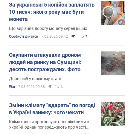
За українські 5 копійок заплатять
10 тисяч: якого року має бути
монета
Що вирізняє дорогу монету серед інших
11,7 т.
Особисті фінанси
7.08.2026 09:42
Окупанти атакували дроном
людей на ринку на Сумщині:
десять постраждалих. Фото
Двоє осіб у важкому стані
1,0 т.
War
7.08.2026 09:38
Зміни клімату "вдарять" по погоді
в Україні взимку: чого чекати
Кліматологи прогнозують тепліші зими в
Україні, однак попереджають про часті
перепади температури