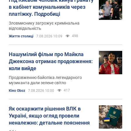
в кабінет комунальників через
платіжку. Подробиці
Зловмиснику загрожує кримінальна
відповідальність
498
Життя столиці
7.08.2026 10:09
Нашумілий фільм про Майкла
Джексона отримає продовження:
коли вийде
Продовженню байопіка легендарного
музиканта дали зелене світло
417
Кіно Oboz
7.08.2026 10:00
Як оскаржити рішення ВЛК в
Україні, якщо огляд провели
неналежно: детальне пояснення