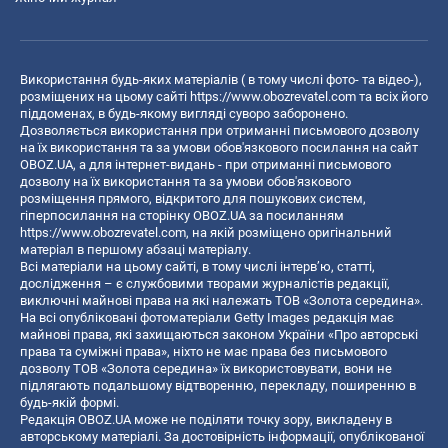
Використання будь-яких матеріалів ( в тому числі фото- та відео-),
розміщених на цьому сайті
https://www.obozrevatel.com
та всіх його
піддоменах, в будь-якому вигляді суворо заборонено.
Дозволяється використання при отриманні письмового дозволу
на їх використання та за умови обов'язкового посилання на сайт
OBOZ.UA, а для інтернет-видань - при отриманні письмового
дозволу на їх використання та за умови обов'язкового
розміщення прямого, відкритого для пошукових систем,
гіперпосилання на сторінку OBOZ.UA за посиланням
https://www.obozrevatel.com
, на якій розміщено оригінальний
матеріал в першому абзаці матеріалу.
Всі матеріали на цьому сайті, в тому числі інтерв’ю, статті,
дослідження – є службовими творами журналістів редакції,
виключні майнові права на які належать ТОВ «Золота середина».
На всі опубліковані фотоматеріали Getty Images редакція має
майнові права, які захищаються законом України «Про авторські
права та суміжні права», ніхто не має права без письмового
дозволу ТОВ «Золота середина» їх використовувати, вони не
підлягають подальшому відтворенню, перекладу, поширенню в
будь-якій формі.
Редакція OBOZ.UA може не поділяти точку зору, викладену в
авторському матеріалі. За достовірність інформації, опублікованої