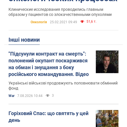
Клинические исследования проводились главным
образом у пациентов со злокачественными опухолями
51,6 т.
Онкологія
25.02.2021 09:49
Інші новини
"Підсунули контракт на смерть":
полонений окупант поскаржився
на обман і знущання з боку
російського командування. Відео
Українські військові продовжують поповнювати обмінний
фонд
3
War
7.08.2026 10:44
Горіховий Спас: що святять у цей
день