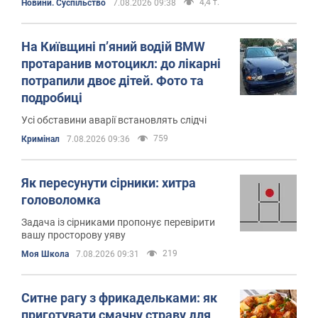
4,4 т.
Новини. Суспільство
7.08.2026 09:38
На Київщині п’яний водій BMW
протаранив мотоцикл: до лікарні
потрапили двоє дітей. Фото та
подробиці
Усі обставини аварії встановлять слідчі
759
Кримінал
7.08.2026 09:36
Як пересунути сірники: хитра
головоломка
Задача із сірниками пропонує перевірити
вашу просторову уяву
219
Моя Школа
7.08.2026 09:31
Ситне рагу з фрикадельками: як
приготувати смачну страву для