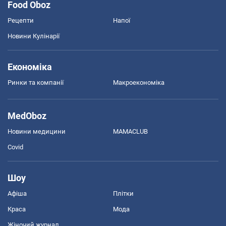
Food Oboz
Рецепти
Напої
Новини Кулінарії
Економіка
Ринки та компанії
Макроекономіка
MedOboz
Новини медицини
MAMACLUB
Covid
Шоу
Афіша
Плітки
Краса
Мода
Жіночий журнал