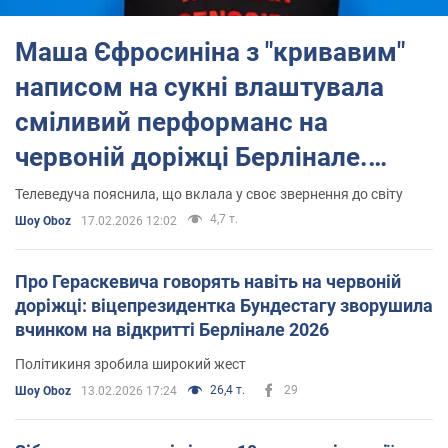
двадцяти фільмів.
Маша Єфросиніна з "кривавим"
Головні нагороди ( «Золотий ведмідь», «Срібні ведмеді» та
«Кришталевий ведмідь») присуджуються міжнародним журі,
написом на сукні влаштувала
яке очолює знаменитість зі світу кіно.
сміливий перформанс на
Окрім «ведмедів» на фестивалі присуджують й інші престижні
кінонагороди.
червоній доріжці Берлінале.
Берлінале також є площадкою для зустрічі продюсерів,
Фото
Телеведуча пояснила, що вклала у своє звернення до світу
дистрибюторів та покупців фільмів, які можуть безпосередньо
на фестивалі укладати угоди про права на широкий прокат
4,7 т.
Шоу Oboz
17.02.2026 12:02
того, чи іншого фільму.
Також в межах Берлінале відбуваються лекції та семінари про
Про Гераскевича говорять навіть на червоній
кіно Berlinale Talents, на яких збираються й молоді
доріжці: віцепрезидентка Бундестагу зворушила
кінематографісти.
вчинком на відкритті Берлінале 2026
Політикиня зробила широкий жест
26,4 т.
29
Шоу Oboz
13.02.2026 17:24