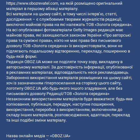
https://www.obozrevatel.com
, на якій розміщено оригінальний
матеріал в першому абзаці матеріалу.
Всі матеріали на цьому сайті, в тому числі інтерв’ю, статті,
дослідження – є службовими творами журналістів редакції,
виключні майнові права на які належать ТОВ «Золота середина».
На всі опубліковані фотоматеріали Getty Images редакція має
майнові права, які захищаються законом України «Про авторські
права та суміжні права», ніхто не має права без письмового
дозволу ТОВ «Золота середина» їх використовувати, вони не
підлягають подальшому відтворенню, перекладу, поширенню в
будь-якій формі.
Редакція OBOZ.UA може не поділяти точку зору, викладену в
авторському матеріалі. За достовірність інформації, опублікованої
в рекламних матеріалах, відповідальність несе рекламодавець.
Заборонено використання матеріалів розміщених на цьому сайті,
хоч із зазначенням гіперпосилання на сторінку цього сайту,
логотипу OBOZ.UA або будь-якого іншого згадування, але без
письмового дозволу Редакції/ТОВ «Золота середина»
Незаконним використанням матеріалів буде вважатися: будь-яке
копiювання, публiкацiя, передрук, наступне поширення,
використання, переробка з використанням, включенням до
складу інших матеріалів, розповсюдження, адаптація, переклад
та інші подібні зміни матеріалу.
Назва онлайн медіа — «OBOZ.UA»