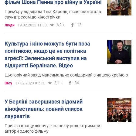
фільм Шона Пенна про війну в Україні
Прем'єру відвідала Тіна Кароль, пісня якої стала
саундтреком до кінострічки
6,2 т.
12
Люди
19.02.2023 11:30
Культура і кіно можуть бути поза
політикою, якщо це не політика
агресії: Зеленський виступив на
відкритті Берлінале. Відео
Цьогорічний захід максимально солідарний з нашою країною
3,1 т.
34
Шоу
17.02.2023 01:13
У Берліні завершився відомий
кінофестиваль: повний список
лауреатів
Приз за кращу жіночу і чоловічу роль отримали
актори одного фільму