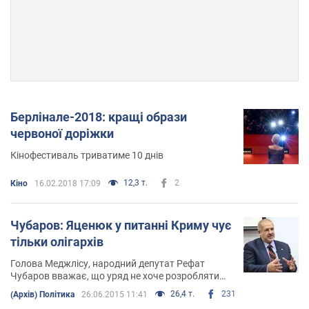
Берлінале-2018: кращі образи
червоної доріжки
Кінофестиваль триватиме 10 днів
12,3 т.
2
Кіно
16.02.2018 17:09
Чубаров: Яценюк у питанні Криму чує
тільки олігархів
Голова Меджлісу, народний депутат Рефат
Чубаров вважає, що уряд не хоче розробляти
концепцію по Криму
26,4 т.
231
(Архів) Політика
26.06.2015 11:41