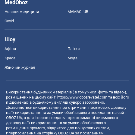
MedOboz
Новини медицини
MAMACLUB
Covid
Шоу
Афіша
Плітки
Краса
Мода
Жіночий журнал
Використання будь-яких матеріалів ( в тому числі фото- та відео-),
розміщених на цьому сайті
https://www.obozrevatel.com
та всіх його
піддоменах, в будь-якому вигляді суворо заборонено.
Дозволяється використання при отриманні письмового дозволу
на їх використання та за умови обов'язкового посилання на сайт
OBOZ.UA, а для інтернет-видань - при отриманні письмового
дозволу на їх використання та за умови обов'язкового
розміщення прямого, відкритого для пошукових систем,
гіперпосилання на сторінку OBOZ.UA за посиланням