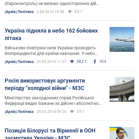
(Євроконтроль) не визнає односторонніх дій
Росії щодо порядку використання повітряного
8,3 т.
(Архів) Політика
2.04.2014 19:38
простору України
Україна підняла в небо 162 бойових
літака
Військово-повітряні сили України проводять
безпрецедентні для країни навчання. У небо
підняли 100 винищувачів, 23
38,2 т.
424
(Архів) Політика
29.03.2014 11:57
бомбардувальника, 39 штурмовиків
Росія використовує аргументи
періоду "холодної війни" - МЗС
Міністерство закордонних справ Російської
Федерації видає бажане за дійсне і абсолютно
дезінформує світову спільноту
3,0 т.
(Архів) Політика
29.03.2014 09:26
Позиція Білорусі та Вірменії в ООН
засмутила Україну - МЗС