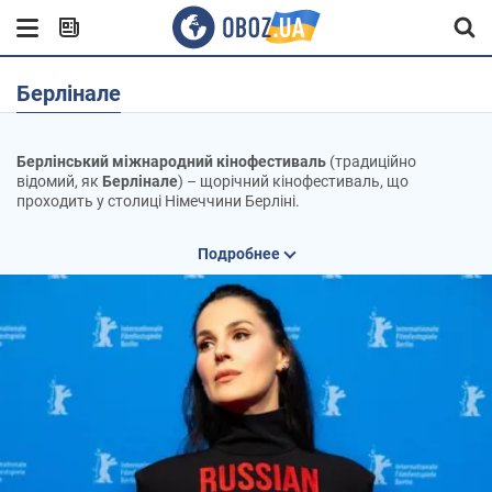
Берлінале
Берлінський міжнародний кінофестиваль
(традиційно
відомий, як
Берлінале
) – щорічний кінофестиваль, що
проходить у столиці Німеччини Берліні.
Історія Берлінале
Подробнее
Фестиваль було засновано 1951 року. Він входить до трійки
великих європейських фестивалів кіно разом із Венеційським
кінофестивалем (Італія) та Каннським кінофестивалем
(Франція).
Також входить до переліку найпрестижніших кінофестивалів у
світі.
Під час Берлінале в середньому демонструється близько 400
фільмів. Більшість сеансів відбуваються кінотеатрах в районі
Потсдамської площі. За нагороди змагаються близько