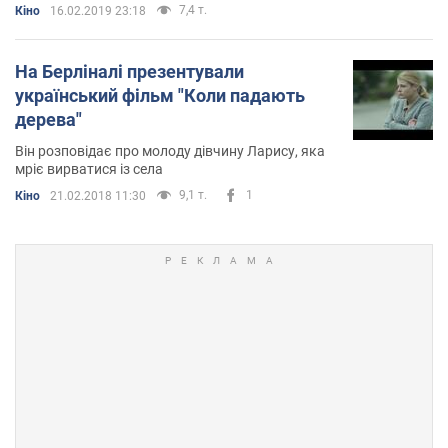
7,4 т.
Кіно
16.02.2019 23:18
На Берліналі презентували
український фільм "Коли падають
дерева"
Він розповідає про молоду дівчину Ларису, яка
мріє вирватися із села
9,1 т.
1
Кіно
21.02.2018 11:30