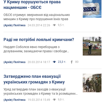
У Криму порушуються права
нацменшин - ОБСЄ
ОБСЄ отримує звернення від національних
меншин з Криму про порушення їхніх прав
9,5 т.
(Архів) Політика
24.03.2014 22:26
Раді не потрібні лояльні кримчани?
Нардеп Соболєв явно переборщив з
дозуванням, захищаючи права і свободи
громадян України в Криму
23,3 т.
80
(Архів) Політика
20.03.2014 18:17
Затверджено план евакуації
українських громадян з Криму
Уряд затвердив план заходів з евакуації
українських громадян з Криму та їх розміщення
на території материкової України
9,9 т.
(Архів) Політика
19.03.2014 15:49