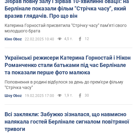
Зібрав повну залу і зірвав 10-хвилинні овації: на
Берлінале показали фільм "Стрічка часу", який
вразив глядачів. Про що він
Катерина Горностай присвятила "Стрічку часу" пам’яті свого
молодшого брата
4,5 т.
12
Кіно Oboz
22.02.2025 10:40
Українські режисери Катерина Горностай і Нікон
Романченко стали батьками під час Берлінале
та показали перше фото малюка
Поповнення в родині відбулося за день до прем'єри фільму
"Стрічка часу"
1,9 т.
30
Шоу Oboz
19.02.2025 17:00
Всі заклякли: Забужко зізналася, що навмисно
налякала гостей Берлінале сигналом повітряної
тривоги