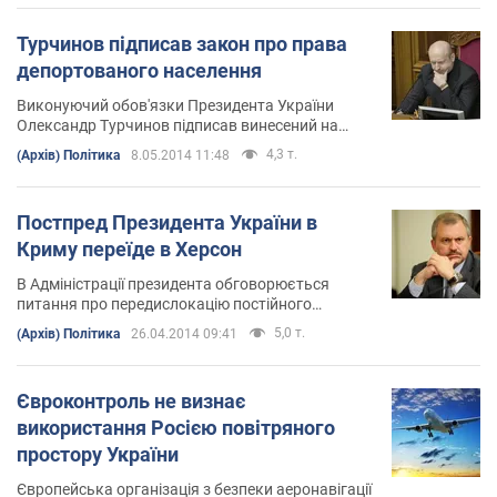
Турчинов підписав закон про права
депортованого населення
Виконуючий обов'язки Президента України
Олександр Турчинов підписав винесений на
розгляд 17 квітня закон № 1223-VII "Про
4,3 т.
(Архів) Політика
8.05.2014 11:48
відновлення прав осіб, депортованих за
національною ознакою"
Постпред Президента України в
Криму переїде в Херсон
В Адміністрації президента обговорюється
питання про передислокацію постійного
представництва президента України в
5,0 т.
(Архів) Політика
26.04.2014 09:41
Автономній республіці Крим в Херсон
Євроконтроль не визнає
використання Росією повітряного
простору України
Європейська організація з безпеки аеронавігації