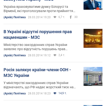
Україна враховуватиме думку Білорусі та
Вірменії, які проголосували проти прийняття
резолюції з територіальної цілісності України на
6,7 т.
30
(Архів) Політика
28.03.2014 19:20
Генасамблеї ООН, в подальших відносинах з
цими країнами
В Україні відсутні порушення прав
нацменшин - МЗС
Міністерство закордонних справ України
заявляє про відсутність порушень прав
національних меншин в Україні
2,4 т.
(Архів) Політика
28.03.2014 19:12
Росія залякує країни-члени ООН -
МЗС України
У міністерстві закордонних справ України
відзначають, що РФ надає жорсткий тиск на
цілий ряд країн, у тому числі і на ті, які
14,9 т.
(Архів) Політика
28.03.2014 18:23
проголосували проти резолюції на Генасамблеї
ООН