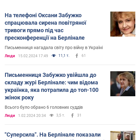
На телефоні Оксани Забужко
спрацювала сирена повітряної
тривоги прямо під час
пресконференції на Берлінале
Письменниця нагадала світу про війну в Україні
11,1 т.
61
Люди
15.02.2024 17:49
Письменниця Забужко увійшла до
складу журі Берлінале: чим відома
українка, яка потрапила до топ-100
жінок року
Всього було обрано 6 головних суддів
3,5 т.
31
Люди
1.02.2024 20:34
"Суперсила". На Берлінале показали