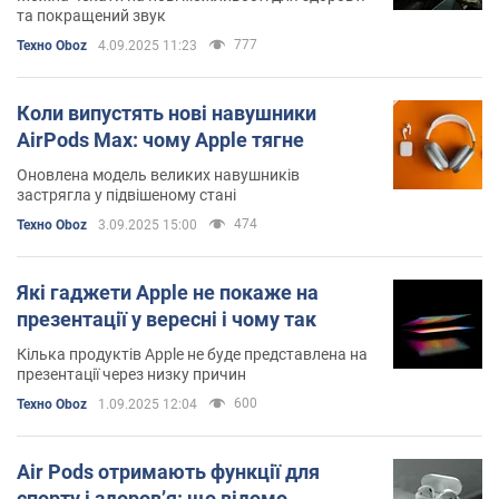
та покращений звук
777
Техно Oboz
4.09.2025 11:23
Коли випустять нові навушники
AirPods Max: чому Apple тягне
Оновлена модель великих навушників
застрягла у підвішеному стані
474
Техно Oboz
3.09.2025 15:00
Які гаджети Apple не покаже на
презентації у вересні і чому так
Кілька продуктів Apple не буде представлена на
презентації через низку причин
600
Техно Oboz
1.09.2025 12:04
Air Pods отримають функції для
спорту і здоровʼя: що відомо