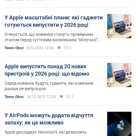
У Apple масштабні плани: які гаджети
готуються випустити у 2026 році
Очікується, що новинки стануть проміжним
етапом перед суттєвим оновленням "яблучної"
техніки
1,5 т.
Техно Oboz
4.02.2026 12:00
Apple випустить понад 20 нових
пристроїв у 2026 році: що відомо
Серед новинок будуть гаджети, які компанія
раніше не випускала
1,2 т.
Техно Oboz
24.12.2025 12:00
У AirPods можуть додати відчуття
запаху: як це можливо
Apple досліджує технології, які дозволять