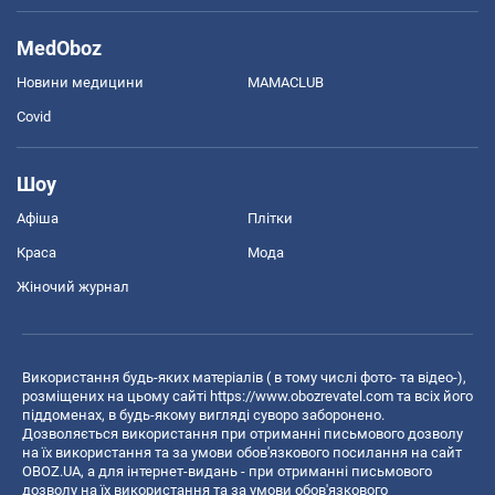
MedOboz
Новини медицини
MAMACLUB
Covid
Шоу
Афіша
Плітки
Краса
Мода
Жіночий журнал
Використання будь-яких матеріалів ( в тому числі фото- та відео-),
розміщених на цьому сайті
https://www.obozrevatel.com
та всіх його
піддоменах, в будь-якому вигляді суворо заборонено.
Дозволяється використання при отриманні письмового дозволу
на їх використання та за умови обов'язкового посилання на сайт
OBOZ.UA, а для інтернет-видань - при отриманні письмового
дозволу на їх використання та за умови обов'язкового