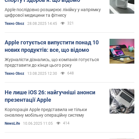
Apple послідовно розширює лінійку у напрямку
цифрової медицини та фітнесу
321
Техно Oboz
28.08.2025 14:45
Apple готується випустити понад 10
нових продуктів: все, що відомо
Журналісти дізнались, що компанія готується
представити до кінця цього року
648
Техно Oboz
13.08.2025 12:30
Не лише iOS 26: найгучніші анонси
презентації Apple
Корпорація Apple представила не тільки
оновлену мобільну операційну систему
414
NewsLife
10.06.2025 11:05