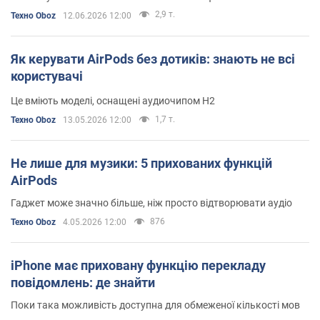
2,9 т.
Техно Oboz
12.06.2026 12:00
Як керувати AirPods без дотиків: знають не всі
користувачі
Це вміють моделі, оснащені аудиочипом H2
1,7 т.
Техно Oboz
13.05.2026 12:00
Не лише для музики: 5 прихованих функцій
AirPods
Гаджет може значно більше, ніж просто відтворювати аудіо
876
Техно Oboz
4.05.2026 12:00
iPhone має приховану функцію перекладу
повідомлень: де знайти
Поки така можливість доступна для обмеженої кількості мов