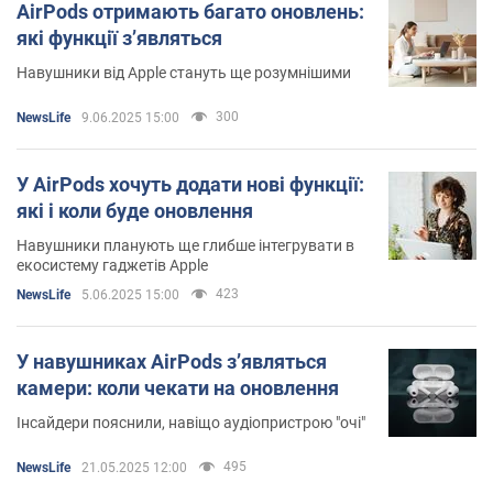
AirPods отримають багато оновлень:
які функції зʼявляться
Навушники від Apple стануть ще розумнішими
300
NewsLife
9.06.2025 15:00
У AirPods хочуть додати нові функції:
які і коли буде оновлення
Навушники планують ще глибше інтегрувати в
екосистему гаджетів Apple
423
NewsLife
5.06.2025 15:00
У навушниках AirPods зʼявляться
камери: коли чекати на оновлення
Інсайдери пояснили, навіщо аудіопристрою "очі"
495
NewsLife
21.05.2025 12:00