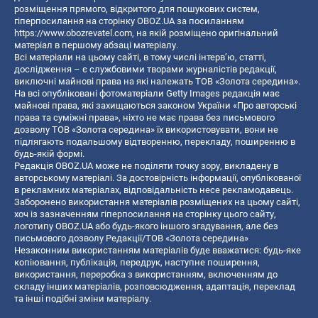
розміщення прямого, відкритого для пошукових систем,
гіперпосилання на сторінку OBOZ.UA за посиланням
https://www.obozrevatel.com
, на якій розміщено оригінальний
матеріал в першому абзаці матеріалу.
Всі матеріали на цьому сайті, в тому числі інтерв’ю, статті,
дослідження – є службовими творами журналістів редакції,
виключні майнові права на які належать ТОВ «Золота середина».
На всі опубліковані фотоматеріали Getty Images редакція має
майнові права, які захищаються законом України «Про авторські
права та суміжні права», ніхто не має права без письмового
дозволу ТОВ «Золота середина» їх використовувати, вони не
підлягають подальшому відтворенню, перекладу, поширенню в
будь-якій формі.
Редакція OBOZ.UA може не поділяти точку зору, викладену в
авторському матеріалі. За достовірність інформації, опублікованої
в рекламних матеріалах, відповідальність несе рекламодавець.
Заборонено використання матеріалів розміщених на цьому сайті,
хоч із зазначенням гіперпосилання на сторінку цього сайту,
логотипу OBOZ.UA або будь-якого іншого згадування, але без
письмового дозволу Редакції/ТОВ «Золота середина»
Незаконним використанням матеріалів буде вважатися: будь-яке
копiювання, публiкацiя, передрук, наступне поширення,
використання, переробка з використанням, включенням до
складу інших матеріалів, розповсюдження, адаптація, переклад
та інші подібні зміни матеріалу.