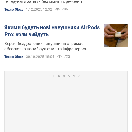
генерувати запахи без хімічних речовин
735
Техно Oboz
1.12.2025 12:32
Якими будуть нові навушники AirPods
Pro: коли вийдуть
Версія бездротових навушників отримає
абсолютно новий аудіочип та інфрачервоні
камери
732
Техно Oboz
30.10.2025 18:04