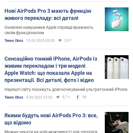
Нові AirPods Pro 3 мають функцію
живого перекладу: всі деталі
Оновлені навушники Apple справді вражають
своїм функціоналом
2,9 т.
Техно Oboz
10.09.2025 09:00
Сенсаційно тонкий iPhone, AirPods із
живим перекладом і три моделі
Apple Watch: що показала Apple на
презентації. Всі деталі, фото і відео
Нарешті світу покажуть довгоочікуваний ультратонкий iPhone
9,7 т.
30
Техно Oboz
9.09.2025 22:03
Якими будуть нові AirPods Pro 3: все,
що відомо
Можна чекати на нові можливості для здоров'я