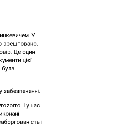
ринкевичем. У
но арештовано,
овір. Це один
ументи цієї
, була
 забезпеченні.
ozorro. І у нас
иконані
аборгованість і