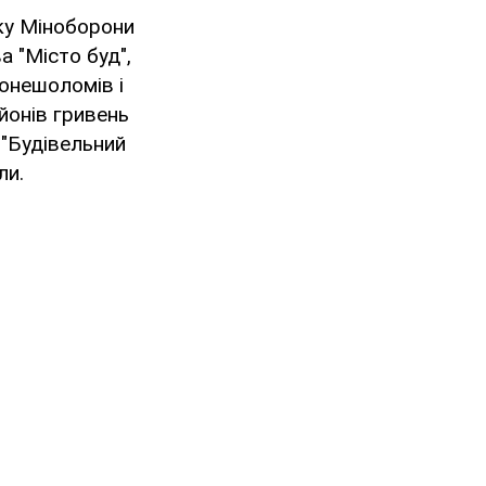
оку Міноборони
а "Місто буд",
онешоломів і
йонів гривень
 "Будівельний
ли.