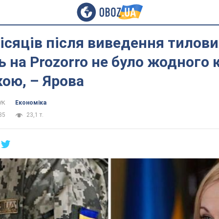
місяців після виведення тилови
ь на Prozorro не було жодного 
кою, – Ярова
ук
Економіка
35
23,1 т.