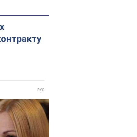
х
контракту
РУС