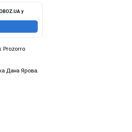
 OBOZ.UA у
к Prozorro
ка Дана Ярова.