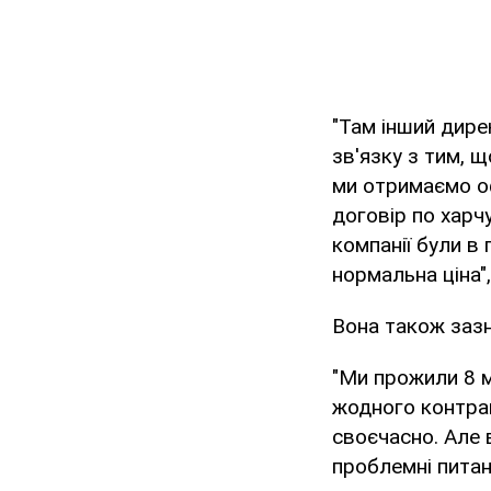
"Там інший дире
зв'язку з тим, 
ми отримаємо оф
договір по харч
компанії були в
нормальна ціна"
Вона також зазн
"Ми прожили 8 мі
жодного контрак
своєчасно. Але 
проблемні питан