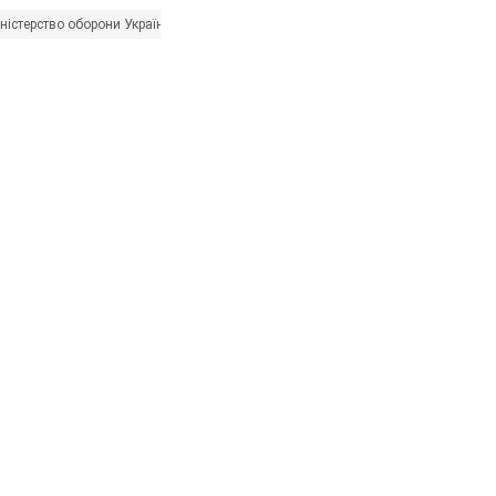
ністерство оборони України
ProZorro
Дана Ярова