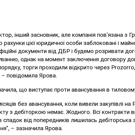
ктор, інший засновник, але компанія пов'язана з Г
що рахунки цієї юридичної особи заблоковані і май
іційні документи від ДБР і будемо розривати дог
уванню, однак на момент заключення договору док
 порядку, торги проходили відкрито через Prozorro
, – повідомила Ярова.
ачила, що виступає проти авансування в тиловому
сяців без авансування, коли вивели закупівлі на Pr
ту з дебіторкою немає. Жодного. Всі контракти в
в спадок від попередників лишилась дебіторська з
ня", – зазначила Ярова.