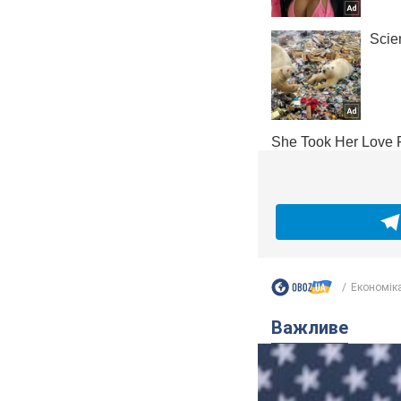
Економік
Важливе