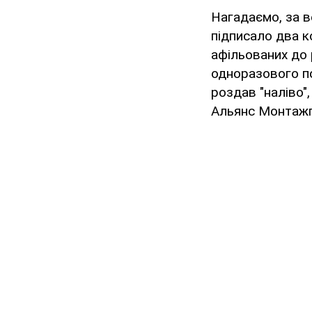
Нагадаємо, за в
підписало два к
афільованих до 
одноразового по
роздав "наліво"
Альянс Монтажпр