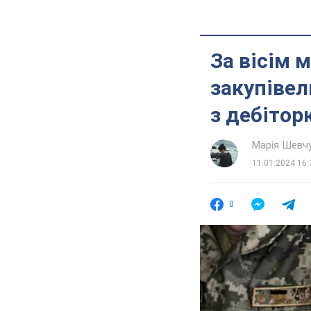
За вісім 
закупівел
з дебітор
Марія Шевч
11.01.2024 16:
0