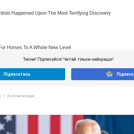
Тисни! Підписуйся! Читай тільки найкраще!
Підписатись
Підписа
а
За вісім місяців...