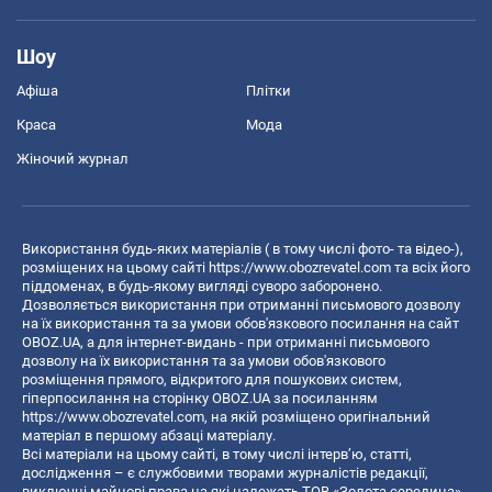
Шоу
Афіша
Плітки
Краса
Мода
Жіночий журнал
Використання будь-яких матеріалів ( в тому числі фото- та відео-),
розміщених на цьому сайті
https://www.obozrevatel.com
та всіх його
піддоменах, в будь-якому вигляді суворо заборонено.
Дозволяється використання при отриманні письмового дозволу
на їх використання та за умови обов'язкового посилання на сайт
OBOZ.UA, а для інтернет-видань - при отриманні письмового
дозволу на їх використання та за умови обов'язкового
розміщення прямого, відкритого для пошукових систем,
гіперпосилання на сторінку OBOZ.UA за посиланням
https://www.obozrevatel.com
, на якій розміщено оригінальний
матеріал в першому абзаці матеріалу.
Всі матеріали на цьому сайті, в тому числі інтерв’ю, статті,
дослідження – є службовими творами журналістів редакції,
виключні майнові права на які належать ТОВ «Золота середина».