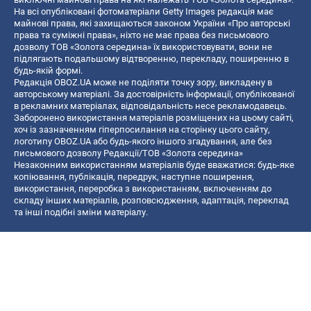
На всі опубліковані фотоматеріали Getty Images редакція має
майнові права, які захищаються законом України «Про авторські
права та суміжні права», ніхто не має права без письмового
дозволу ТОВ «Золота середина» їх використовувати, вони не
підлягають подальшому відтворенню, перекладу, поширенню в
будь-якій формі.
Редакція OBOZ.UA може не поділяти точку зору, викладену в
авторському матеріалі. За достовірність інформації, опублікованої
в рекламних матеріалах, відповідальність несе рекламодавець.
Заборонено використання матеріалів розміщених на цьому сайті,
хоч із зазначенням гіперпосилання на сторінку цього сайту,
логотипу OBOZ.UA або будь-якого іншого згадування, але без
письмового дозволу Редакції/ТОВ «Золота середина»
Незаконним використанням матеріалів буде вважатися: будь-яке
копiювання, публiкацiя, передрук, наступне поширення,
використання, переробка з використанням, включенням до
складу інших матеріалів, розповсюдження, адаптація, переклад
та інші подібні зміни матеріалу.
Назва онлайн медіа — «OBOZ.UA»
- суб'єкт у сфері онлайн медіа;
- ідентифікатор медіа — R40-06156;
- поштова адреса — вул. Деревообробна, буд. 7, м. Київ, 01013;
- адреса електронної пошти —
[email protected]
; - телефон — (044)
585 46 20