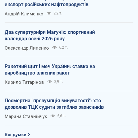
експорт російських нафтопродуктів
Андрій Клименко
2,2 т.
Два супертурніри Магучіх: спортивний
календар осені 2026 року
Олександр Липенко
6,2 т.
Ракетний щит і меч України: ставка на
виробництво власних ракет
Кирило Татарінов
2,9 т.
Посмертна "презумпція винуватості": хто
дозволив ТЦК судити загиблих захисників
Марина Ставнійчук
6,6 т.
Всі думки