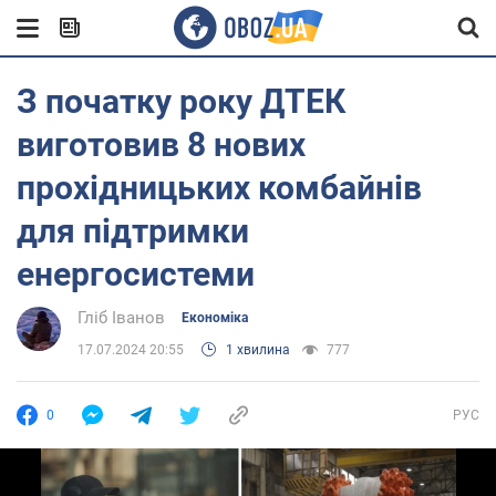
З початку року ДТЕК
виготовив 8 нових
прохідницьких комбайнів
для підтримки
енергосистеми
Гліб Іванов
Економіка
17.07.2024 20:55
1 хвилина
777
0
РУС