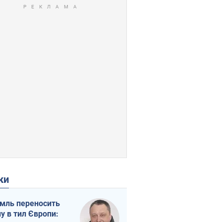
ки
мль переносить
ну в тил Європи: