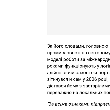
За його словами, головною
промисловості на світовому
моделі роботи за міжнарод
роками функціонують у логі
здійснюючи разові експортні
зіткнувся й сам у 2006 роц
дістався йому з застарілим
переважно на локальних пок
"За всіма ознаками підприє