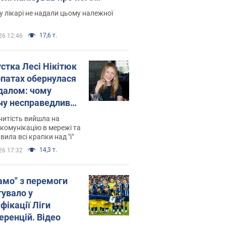
есивний" рак
 лікарі не надали цьому належної
17,6 т.
26 12:46
устка Лесі Нікітюк
рпатах обернулася
далом: чому
чу несправедливо
йтили
нитість вийшла на
комунікацію в мережі та
вила всі крапки над "і"
14,3 т.
26 17:32
амо" з перемоги
тувало у
фікації Ліги
еренцій. Відео