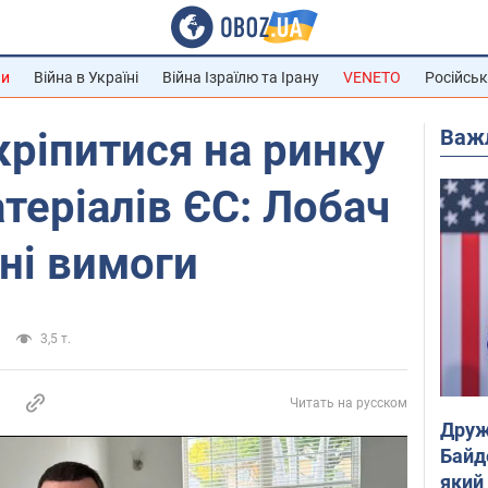
ни
Війна в Україні
Війна Ізраїлю та Ірану
VENETO
Російськ
Важ
кріпитися на ринку
теріалів ЄС: Лобач
ні вимоги
3,5 т.
Читать на русском
Друж
Байд
який