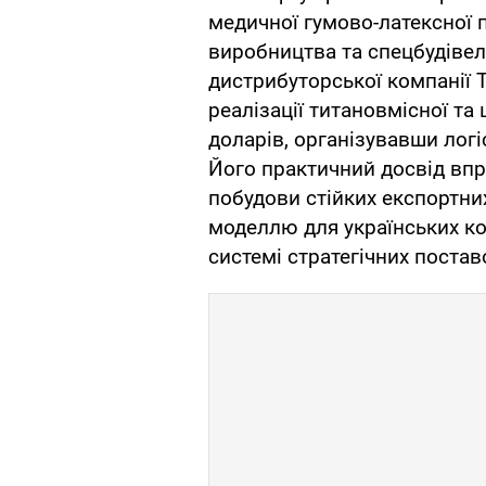
медичної гумово-латексної
виробництва та спецбудівел
дистрибуторської компанії T
реалізації титановмісної та
доларів, організувавши логі
Його практичний досвід вп
побудови стійких експортн
моделлю для українських ком
системі стратегічних постав