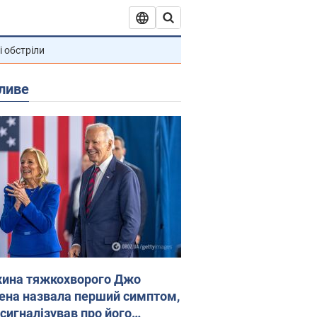
і обстріли
ливе
ина тяжкохворого Джо
ена назвала перший симптом,
 сигналізував про його