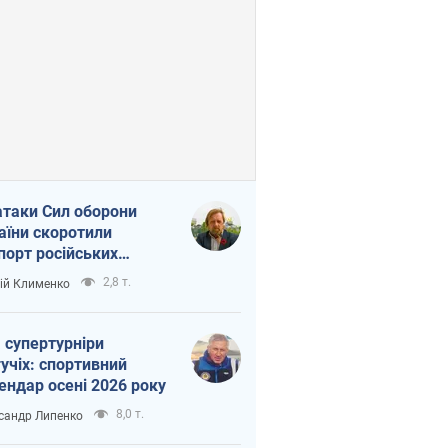
атаки Сил оборони
аїни скоротили
порт російських
топродуктів
2,8 т.
ій Клименко
 супертурніри
учіх: спортивний
ендар осені 2026 року
8,0 т.
сандр Липенко