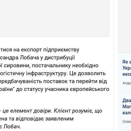
тися на експорт підприємству
сандра Лобача у дистрибуції
Як 
ої сировини, постачальнику необхідно
Укр
огістичну інфраструктуру. Це дозволить
екс
наф
передбачуваність поставок та перейти від
Андр
раїни" до статусу учасника європейського
Два
Маг
– це елемент довіри. Клієнт розуміє, що
кал
ена та відповідає заявленим
Олек
 Лобач.