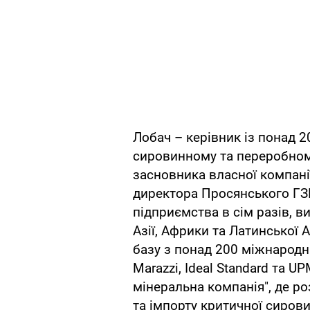
Лобач – керівник із понад 
сировинному та переробному
засновника власної компані
директора Просянського ГЗК
підприємства в сім разів, в
Азії, Африки та Латинської
базу з понад 200 міжнародн
Marazzi, Ideal Standard та U
мінеральна компанія", де р
та імпорту критичної сиров