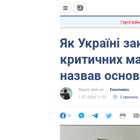
Герої вій
Як Україні за
критичних ма
назвав основ
Марія Шевчук
Економіка
1.07.2026 11:52
3 хвилини
0