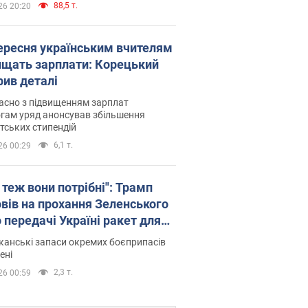
88,5 т.
26 20:20
вересня українським вчителям
ищать зарплати: Корецький
рив деталі
асно з підвищенням зарплат
гам уряд анонсував збільшення
тських стипендій
6,1 т.
26 00:29
 теж вони потрібні": Трамп
овів на прохання Зеленського
 передачі Україні ракет для
ot
анські запаси окремих боєприпасів
ені
2,3 т.
26 00:59