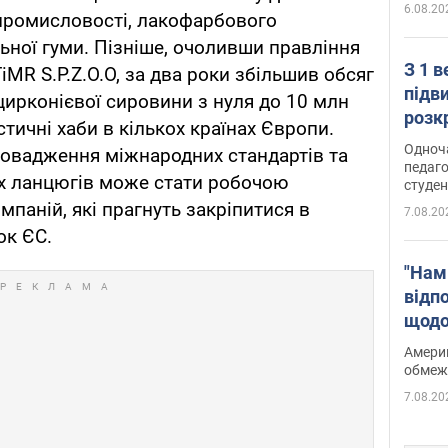
6.08.20
 промисловості, лакофарбового
ьної гуми. Пізніше, очоливши правління
З 1 
iMR S.P.Z.O.O, за два роки збільшив обсяг
підв
 цирконієвої сировини з нуля до 10 млн
розк
стичні хаби в кількох країнах Європи.
Одноч
ровадження міжнародних стандартів та
педаго
их ланцюгів може стати робочою
студен
паній, які прагнуть закріпитися в
7.08.20
ок ЄС.
"Нам
відп
щодо
Patri
Америк
обмеж
7.08.20