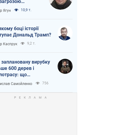
 загрозою
тична логістика
10,9 т.
ор Ягун
якому боці історії
тупає Дональд Трамп?
9,2 т.
ор Каспрук
 заплановану вирубку
ьше 600 дерев і
лотрасу: що
бувається на Теремках
756
ислав Самойленко
иєві