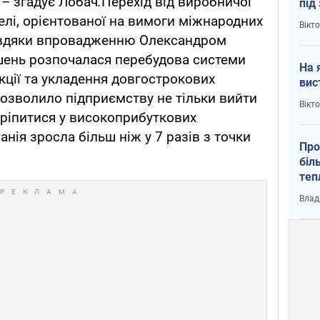
– згадує Лобач
.
Перехід від виробничої
під
кри
елі, орієнтованої на вимоги міжнародних
Вікт
авдяки впровадженню Олександром
рішень розпочалася перебудова системи
На 
ції та укладення довгострокових
вис
дозволило підприємству не тільки вийти
Вікт
акріпитися у високоприбуткових
анія зросла більш ніж у 7 разів з точки
Про
біл
теп
від
Влад
у К