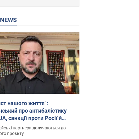
P NEWS
ист нашого життя":
нський про антибалістику
A, санкції проти Росії й
имку аграріїв. Відео
йські партнери долучаються до
ого проєкту