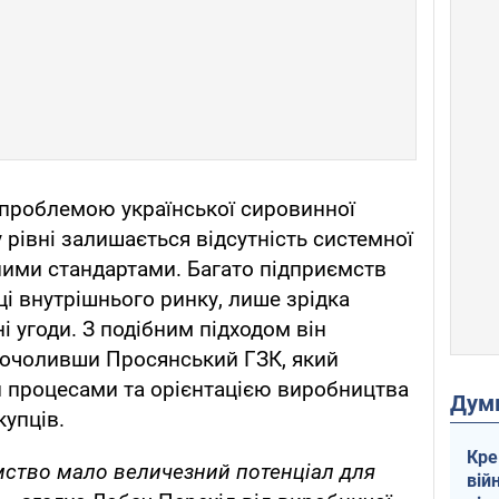
 проблемою української сировинної
 рівні залишається відсутність системної
ними стандартами. Багато підприємств
ці внутрішнього ринку, лише зрідка
 угоди. З подібним підходом він
і, очоливши Просянський ГЗК, який
и процесами та орієнтацією виробництва
Дум
упців.
Кре
мство мало величезний потенціал для
вій