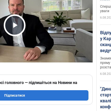
"агр
Спершу
уваги
6.08.20
Play Video
Відп
у Ка
скан
веду
захе
Знаме
пряму 
розста
6.08.20
сі головного — підпишіться на Новини на
"Дин
стар
Підписатися
квалі
конф