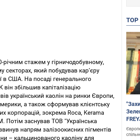
TO
20-річним стажем у гірничодобувному,
 секторах, який побудував кар’єру
ї в США. На посаді генерального
 він збільшив капіталізацію
ивів український каолін на ринки Європи,
"Зах
 Америки, а також сформував клієнтську
Зеле
их корпорацій, зокрема Roca, Kerama
FREYJ
PM. Потім заснував ТОВ "Українська
підтр
озвинув напрям залізоокисних пігментів
Європе
спільн
ини – кальцинованого каоліну для