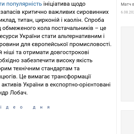
ти популярність
ініціатива щодо
Матч в
 запасів критично важливих сировинних
6.08.20
иклад, титан, цирконій і каолін. Спроба
д обмеженого кола постачальників – це
есурси України стати альтернативним і
ровини для європейської промисловості.
й ніші та отримати довгострокові
еобхідно забезпечити високу якість
ворим технічним стандартам та
анцюгів. Це вимагає трансформації
активів України в експортно-орієнтовані
ндр Лобач.
ідео дня