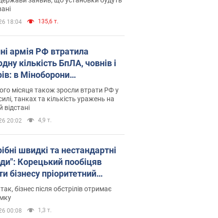
ані
135,6 т.
26 18:04
пні армія РФ втратила
дну кількість БпЛА, човнів і
рів: в Міноборони
люднили статистику
го місяця також зросли втрати РФ у
силі, танках та кількість уражень на
й відстані
4,9 т.
26 20:02
рібні швидкі та нестандартні
оди": Корецький пообіцяв
ти бізнесу пріоритетний
уп до наявних складських
 так, бізнес після обстрілів отримає
іщень
имку
1,3 т.
26 00:08