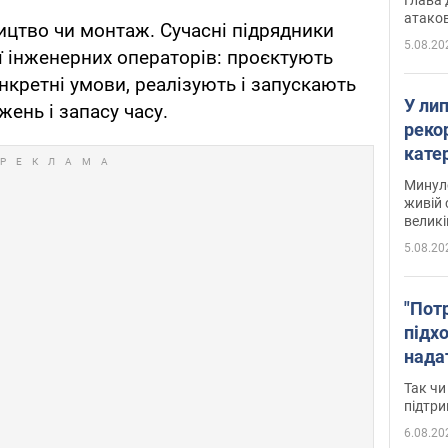
атаков
ицтво чи монтаж. Сучасні підрядники
5.08.20
 інженерних операторів: проєктують
онкретні умови, реалізують і запускають
У ли
ень і запасу часу.
рекор
кате
опри
Минуло
живій 
великі
5.08.20
"Пот
підх
нада
дост
Так чи
прим
підтр
6.08.20