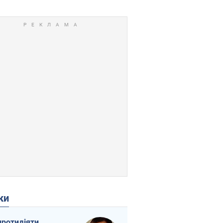
ки
протидіяти