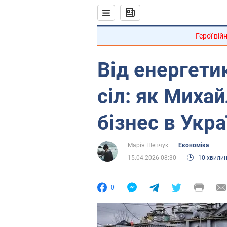
Герої вій
Від енергети
сіл: як Миха
бізнес в Укра
Марія Шевчук
Економіка
15.04.2026 08:30
10 хвили
0