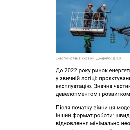
До 2022 року ринок енергет
у звичній логіці: проєктува
експлуатацію. Значна частин
девелопментом і розвитком 
Після початку війни ця моде
інший формат роботи: швидк
відновлення мінімально нео