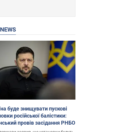
P NEWS
їна буде знищувати пускові
овки російської балістики:
нський провів засідання РНБО
держави заявив, що установки будуть