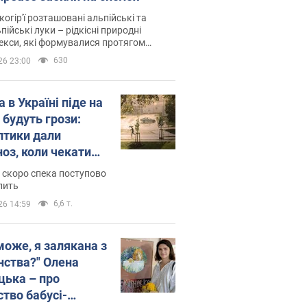
когір'ї розташовані альпійські та
пійські луки – рідкісні природні
си, які формувалися протягом
 років
630
26 23:00
 в Україні піде на
 будуть грози:
птики дали
ноз, коли чекати
и погоди
 скоро спека поступово
пить
6,6 т.
26 14:59
може, я залякана з
нства?" Олена
цька – про
ство бабусі-