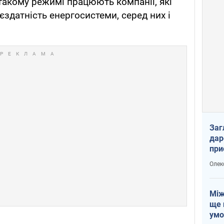
 такому режимі працюють компанії, які
здатність енергосистеми, серед них і
Заг
дар
при
доп
Олек
Між
ще 
умо