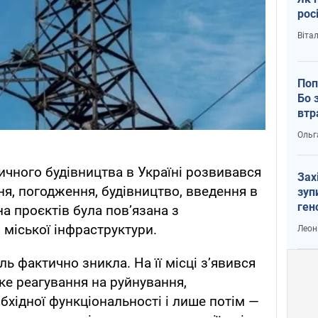
рос
Віта
Поп
Бо 
втр
Ольг
ичного будівництва в Україні розвивався
Зах
ння, погодження, будівництво, введення в
зуп
ген
а проєктів була пов’язана з
міської інфраструктури.
Леон
ль фактично зникла. На її місці з’явився
е реагування на руйнування,
бхідної функціональності і лише потім —