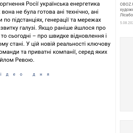
диси
ргнення Росії українська енергетика
OBOZ.U
Горсь
художн
вона не була готова ані технічно, ані
Лісабо
Дмит
и по підстанціях, генерації та мережах
в По
5.08.20
озвитку галузі. Якщо раніше йшлося про
то сьогодні – про швидке відновлення і
му стані. У цій новій реальності ключову
оманди та приватні компанії, серед яких
хайлом Ревою.
ідео дня