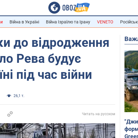
ни
Війна в Україні
Війна Ізраїлю та Ірану
VENETO
Російськ
Важ
ки до відродження
йло Рева будує
їні під час війни
н
26,1 т.
Читать на русском
"Джи
форму
Gree