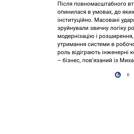
Після повномасштабного вто
опинилася в умовах, до яких 
інституційно. Масовані удар
зруйнували звичну логіку р
модернізацію і розширення, 
утримання системи в робочо
роль відіграють інженерні к
– бізнес, пов’язаний із Ми
В