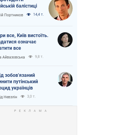
ійській балістиці
14,4 т.
лій Портников
ри все, Київ вистоїть.
здатися означає
атити все
9,8 т.
а Айвазовська
ід зобов'язаний
инити путінський
оцид українців
3,0 т.
ід Невзлін