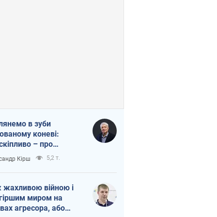
лянемо в зуби
ованому коневі:
скіпливо – про
омогу Україні
5,2 т.
сандр Кірш
 жахливою війною і
гіршим миром на
вах агресора, або