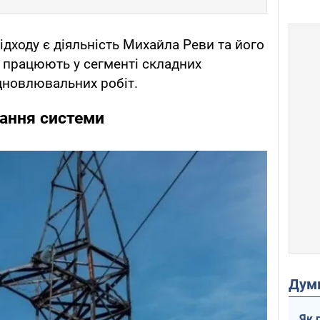
ідходу є діяльність Михайла Реви та його
кі працюють у сегменті складних
ідновлювальних робіт.
ання системи
Дум
Як 