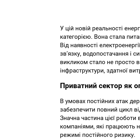
У цій новій реальності ене
категорією. Вона стала пит
Від наявності електроенергі
зв’язку, водопостачання і 
викликом стало не просто ві
інфраструктури, здатної ви
Приватний сектор як о
В умовах постійних атак де
забезпечити повний цикл ві
Значна частина цієї робот
компаніями, які працюють н
режимі постійного ризику.