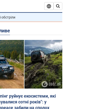
і обстріли
ливе
пінг руйнує екосистеми, які
валися сотні років": у
npeace забили на сполох