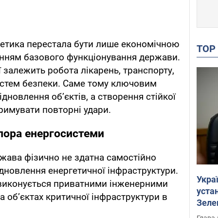
ргетика перестала бути лише економічною
TO
анням базового функціонування держави.
ї залежить робота лікарень, транспорту,
систем безпеки. Саме тому ключовим
дновлення об’єктів, а створення стійкої
тримувати повторні удари.
пора енергосистеми
ржава фізично не здатна самостійно
дновлення енергетичної інфраструктури.
Укра
и виконується приватними інженерними
устан
а об’єктах критичної інфраструктури в
Зеле
Глава 