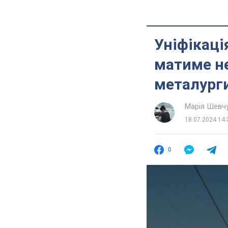
Уніфікаці
матиме не
металург
Марія Шевч
18.07.2024 14:
0