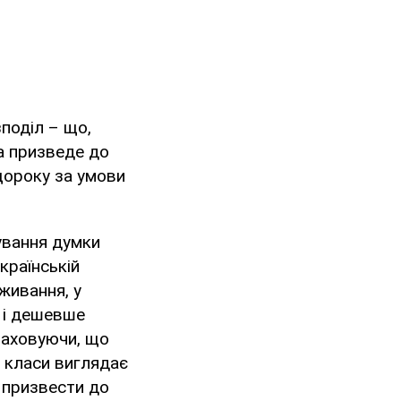
зподіл – що,
а призведе до
щороку за умови
ування думки
країнській
живання, у
е і дешевше
раховуючи, що
а класи виглядає
е призвести до