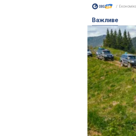
Економік
Важливе