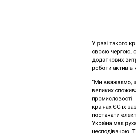
У разі такого к
своєю чергою, с
додаткових витр
роботи активів 
"Ми вважаємо, щ
великих спожива
промисловості. 
країнах ЄС їх за
постачати елект
Україна має рух
несподіваною. Т