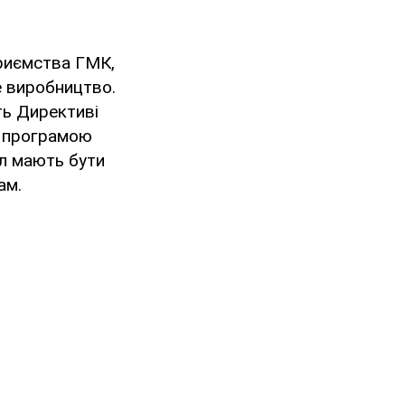
приємства ГМК,
е виробництво.
ть Директиві
а програмою
іл мають бути
ам.