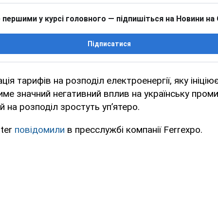
 першими у курсі головного — підпишіться на Новини на
Підписатися
ія тарифів на розподіл електроенергії, яку ініцію
име значний негативний вплив на українську пром
й на розподіл зростуть уп’ятеро.
ter
повідомили
в пресслужбі компанії Ferrexpo.