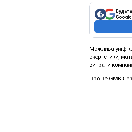
Будьте
Google
Можлива уніфікац
енергетики, мат
витрати компані
Про це GMK Cen