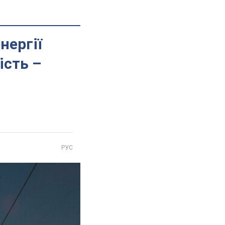
нергії
ість –
РУС