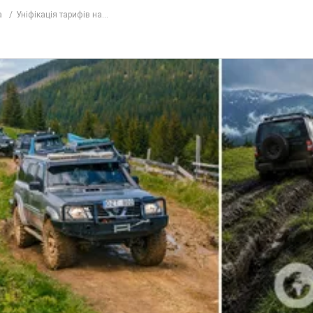
а
Уніфікація тарифів на...