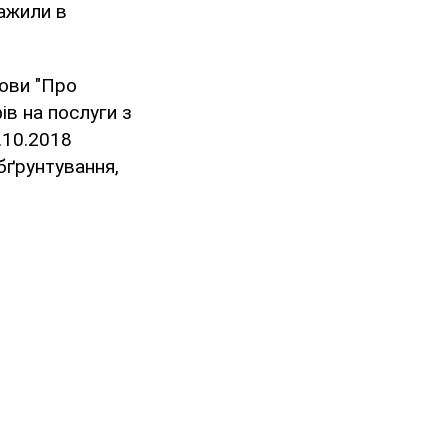
важили в
ови "Про
в на послуги з
.10.2018
бґрунтування,