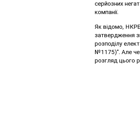
серйозних негат
компанії.
Як відомо, НКР
затвердження зм
розподілу елект
№1175)". Але че
розгляд цього р