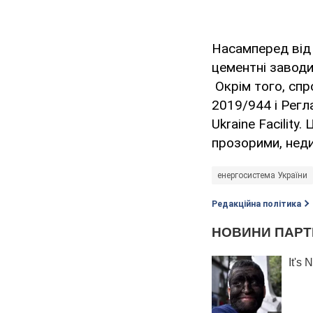
Насамперед від
цементні заводи
Окрім того, спр
2019/944 і Регл
Ukraine Facilit
прозорими, неди
енергосистема України
Редакційна політика