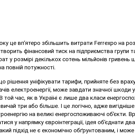
року це вп’ятеро збільшить витрати Ferrexpo на ро
творить фінансовий тиск на підприємства групи т
ат у розмірі декількох сотень мільйонів гривень 
на повній потужності.
о рішення уніфікувати тарифи, прийняте без врах
чів електроенергії, може завдати значної шкоди у
В той час, як в Україні є лише два класи енергоспо
звичай три або більше. І це логічно, адже вигідніш
роенергію на великі енергоспоживаючі об’єкти. В
атися у напрямку євроінтеграції, ідея об’єднати дв
акий підхід не є економічно обґрунтованим, і мож