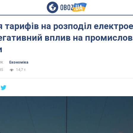
я тарифів на розподіл електрое
гативний вплив на промислов
и
ук
Економіка
35
14,7 т.