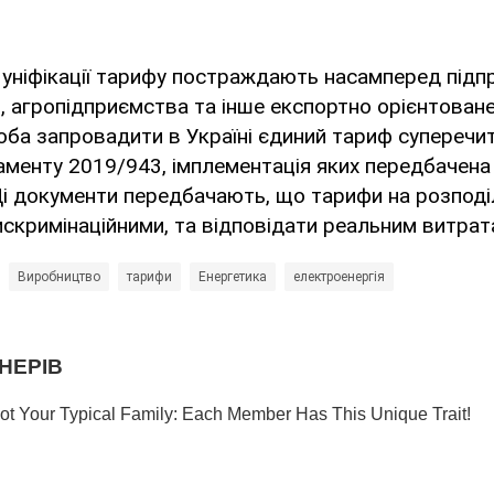
 уніфікації тарифу постраждають насамперед під
, агропідприємства та інше експортно орієнтован
оба запровадити в Україні єдиний тариф суперечи
аменту 2019/943, імплементація яких передбачен
y. Ці документи передбачають, що тарифи на розпод
скримінаційними, та відповідати реальним витрат
Виробництво
тарифи
Енергетика
електроенергія