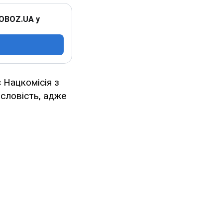
 OBOZ.UA у
є Нацкомісія з
исловість, адже