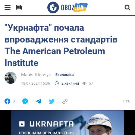
"Укрнафта" почала
впровадження стандартів
The American Petroleum
Institute
Марія Шевчук
Економіка
18.07.2024 16:36
2 хвилини
57
0
РУС