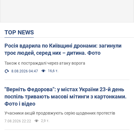
TOP NEWS
Росія вдарила по Київщині дронами: загинули
троє людей, серед них – дитина. Фото
Також є постраждалі через атаку ворога
16,6 т.
8.08.2026 04:47
"Верніть Федорова": у містах України 23-й день
поспіль тривають масові мітинги з картонками.
Фото і відео
Учасники акцій продовжують серію щоденних протестів
2,9 т.
7.08.2026 22:22