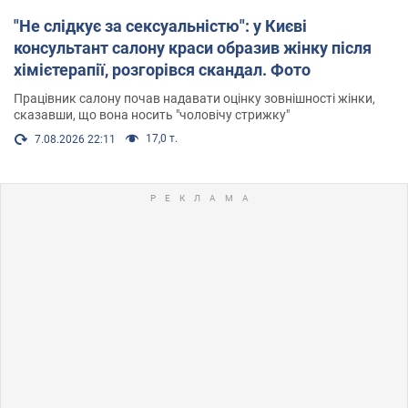
"Не слідкує за сексуальністю": у Києві
консультант салону краси образив жінку після
хімієтерапії, розгорівся скандал. Фото
Працівник салону почав надавати оцінку зовнішності жінки,
сказавши, що вона носить "чоловічу стрижку"
17,0 т.
7.08.2026 22:11