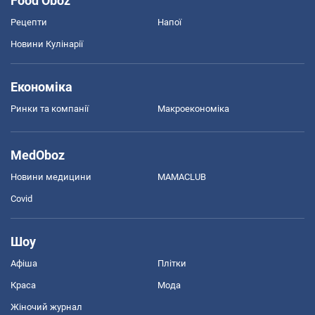
Food Oboz
Рецепти
Напої
Новини Кулінарії
Економіка
Ринки та компанії
Макроекономіка
MedOboz
Новини медицини
MAMACLUB
Covid
Шоу
Афіша
Плітки
Краса
Мода
Жіночий журнал