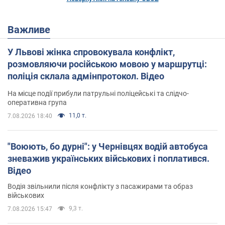
Важливе
У Львові жінка спровокувала конфлікт,
розмовляючи російською мовою у маршрутці:
поліція склала адмінпротокол. Відео
На місце події прибули патрульні поліцейські та слідчо-
оперативна група
11,0 т.
7.08.2026 18:40
"Воюють, бо дурні": у Чернівцях водій автобуса
зневажив українських військових і поплатився.
Відео
Водія звільнили після конфлікту з пасажирами та образ
військових
9,3 т.
7.08.2026 15:47