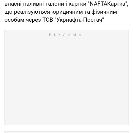
власні паливні талони і картки "NAFTAКартка",
що реалізуються юридичним та фізичним
особам через ТОВ "Укрнафта-Постач"