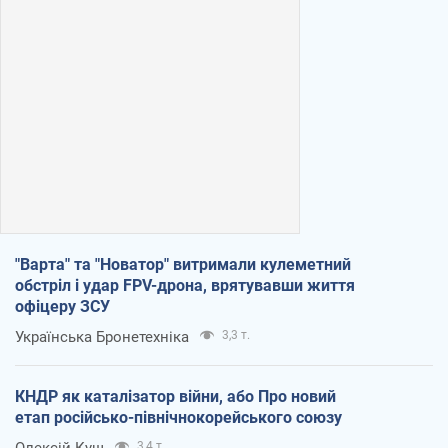
"Варта" та "Новатор" витримали кулеметний
обстріл і удар FPV-дрона, врятувавши життя
офіцеру ЗСУ
Українська Бронетехніка
3,3 т.
КНДР як каталізатор війни, або Про новий
етап російсько-північнокорейського союзу
Олексій Кущ
3,4 т.