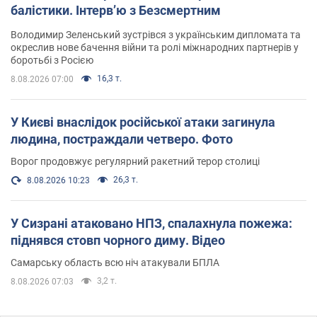
балістики. Інтерв’ю з Безсмертним
Володимир Зеленський зустрівся з українським дипломата та
окреслив нове бачення війни та ролі міжнародних партнерів у
боротьбі з Росією
16,3 т.
8.08.2026 07:00
У Києві внаслідок російської атаки загинула
людина, постраждали четверо. Фото
Ворог продовжує регулярний ракетний терор столиці
26,3 т.
8.08.2026 10:23
У Сизрані атаковано НПЗ, спалахнула пожежа:
піднявся стовп чорного диму. Відео
Самарську область всю ніч атакували БПЛА
3,2 т.
8.08.2026 07:03