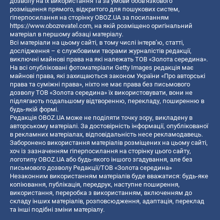
дозволу на їх використання та за умови обов'язкового
розміщення прямого, відкритого для пошукових систем,
гіперпосилання на сторінку OBOZ.UA за посиланням
https://www.obozrevatel.com
, на якій розміщено оригінальний
матеріал в першому абзаці матеріалу.
Всі матеріали на цьому сайті, в тому числі інтерв’ю, статті,
дослідження – є службовими творами журналістів редакції,
виключні майнові права на які належать ТОВ «Золота середина».
На всі опубліковані фотоматеріали Getty Images редакція має
майнові права, які захищаються законом України «Про авторські
права та суміжні права», ніхто не має права без письмового
дозволу ТОВ «Золота середина» їх використовувати, вони не
підлягають подальшому відтворенню, перекладу, поширенню в
будь-якій формі.
Редакція OBOZ.UA може не поділяти точку зору, викладену в
авторському матеріалі. За достовірність інформації, опублікованої
в рекламних матеріалах, відповідальність несе рекламодавець.
Заборонено використання матеріалів розміщених на цьому сайті,
хоч із зазначенням гіперпосилання на сторінку цього сайту,
логотипу OBOZ.UA або будь-якого іншого згадування, але без
письмового дозволу Редакції/ТОВ «Золота середина»
Незаконним використанням матеріалів буде вважатися: будь-яке
копiювання, публiкацiя, передрук, наступне поширення,
використання, переробка з використанням, включенням до
складу інших матеріалів, розповсюдження, адаптація, переклад
та інші подібні зміни матеріалу.