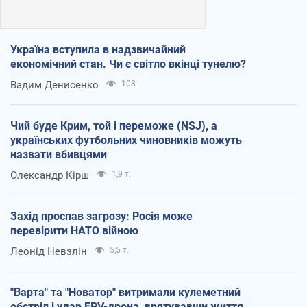
Україна вступила в надзвичайний
економічний стан. Чи є світло вкінці тунелю?
Вадим Денисенко
108
Чий буде Крим, той і переможе (NSJ), а
українських футбольних чиновників можуть
назвати вбивцями
Олександр Кірш
1,9 т.
Захід проспав загрозу: Росія може
перевірити НАТО війною
Леонід Невзлін
5,5 т.
"Варта" та "Новатор" витримали кулеметний
обстріл і удар FPV-дрона, врятувавши життя