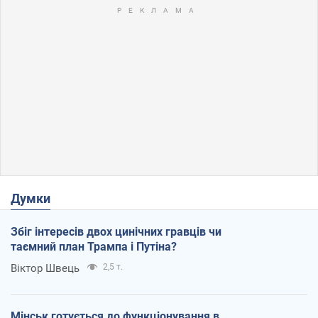
Думки
Збіг інтересів двох цинічних гравців чи
таємний план Трампа і Путіна?
Віктор Швець
2,5 т.
Мінськ готується до функціонування в