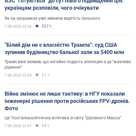
АЗС "готуються" до суттєвого підвищення цін:
українцям розповіли, чого очікувати
Як на заправках уже змінили вартість пального
23,7 т.
7.08.2026 22:56
"Білий дім не є власністю Трампа": суд США
зупинив будівництво бальної зали за $400 млн
Трамп вже заявив, що негайно подасть апеляцію а це "жахливе
рішення"
3,1 т.
7.08.2026 23:54
Війна змінює не лише тактику: в НГУ показали
інженерні рішення проти російських FPV-дронів.
Фото
Це "постапокаліптична естетика зі світу "Шаленого Макса"
9,8 т.
7.08.2026 23:47