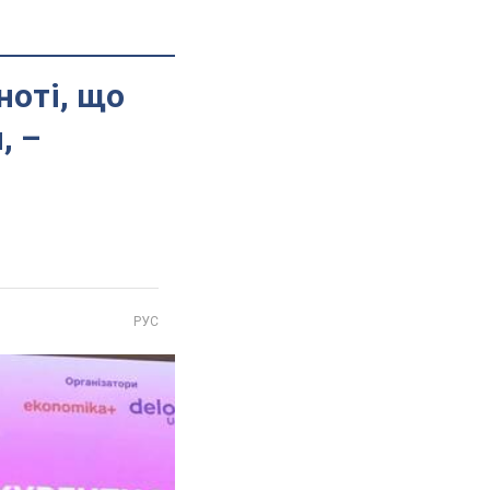
ноті, що
, –
РУС