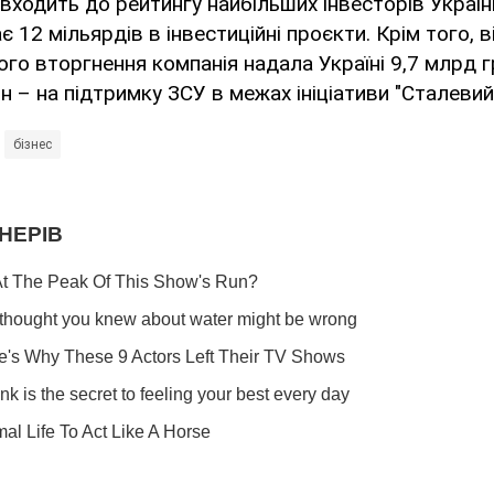
входить до рейтингу найбільших інвесторів Украї
 12 мільярдів в інвестиційні проєкти. Крім того, в
о вторгнення компанія надала Україні 9,7 млрд г
рн – на підтримку ЗСУ в межах ініціативи "Сталевий
бізнес
Ти ще не підписаний на наш Telegram? Швиденько тисни!