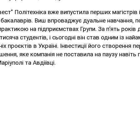
вест" Політехніка вже випустила перших магістрів 
 бакалаврів. Виш впроваджує дуальне навчання, 
 практикою на підприємствах Групи. За п’ять років
исяча студентів, і сьогодні він став одним із найа
ніх проєктів в Україні. Інвестиції його створення 
ішення, яке компанія не поставила на паузу навіть 
ріуполі та Авдіївці.