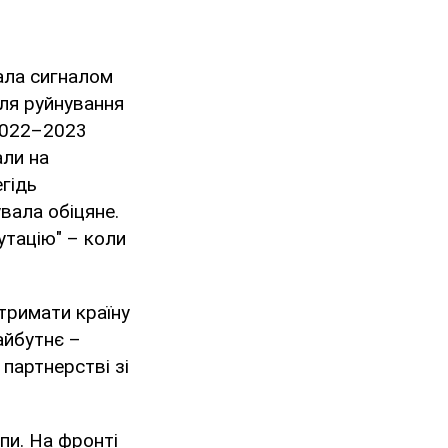
тала сигналом
сля руйнування
 2022–2023
али на
гідь
вала обіцяне.
утацію" – коли
тримати країну
айбутнє –
 партнерстві зі
пи. На фронті