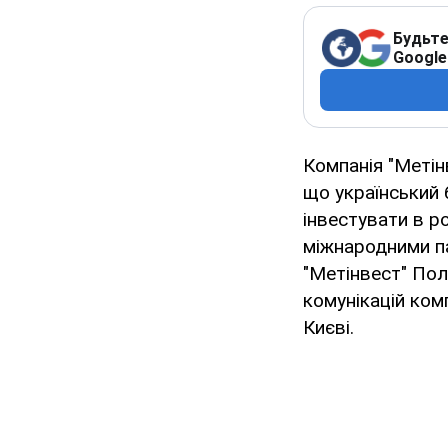
Будьте
Google
Компанія "Метін
що український 
інвестувати в р
міжнародними п
"Метінвест" Пол
комунікацій ком
Києві.