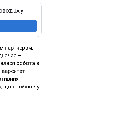
 OBOZ.UA у
им партнерам,
одночас –
валася робота з
іверситет
ативних
5, що пройшов у