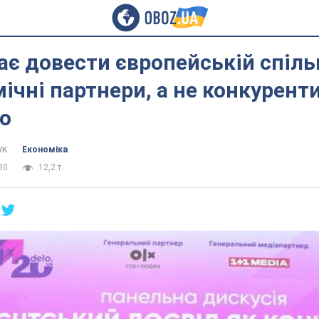
ає довести європейській спіль
ічні партнери, а не конкуренти
о
ук
Економіка
30
12,2 т.