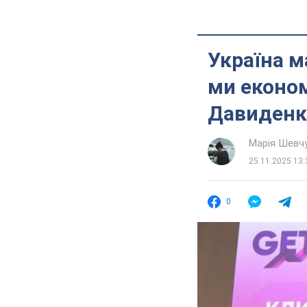
Україна м
ми економ
Давиденк
Марія Шевч
25.11.2025 13:
0