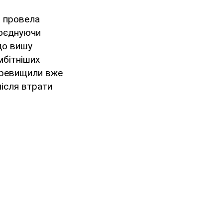
і провела
поєднуючи
 до вишу
мбітніших
перевищили вже
після втрати