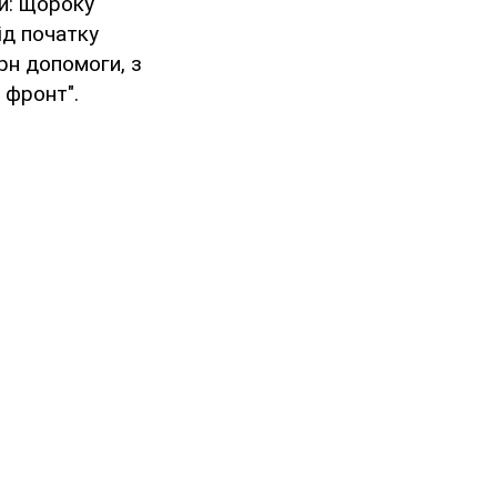
ни: щороку
ід початку
рн допомоги, з
 фронт".