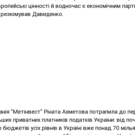
ропейські цінності й водночас є економічним парт
– резюмував Давиденко.
анія "Метінвест" Ріната Ахметова потрапила до п
ьших приватних платників податків України: від по
бюджетів усіх рівнів в Україні вже понад 70 мілья