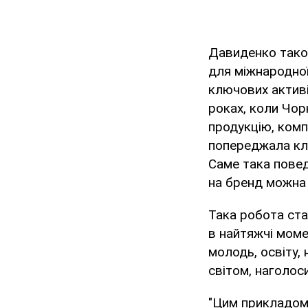
Давиденко також
для міжнародної
ключових активі
роках, коли Чор
продукцію, комп
попереджала клі
Саме така повед
на бренд можна
Така робота ста
в найтяжчі моме
молодь, освіту, 
світом, наголос
"Цим прикладом 