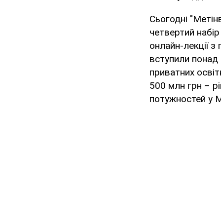
Сьогодні "Метін
четвертий набір
онлайн-лекції з
вступили понад т
приватних освіт
500 млн грн – р
потужностей у Ма