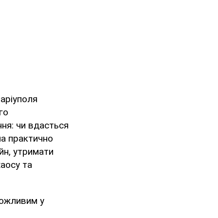
аріуполя
го
ння: чи вдасться
ла практично
йн, утримати
хаосу та
можливим у