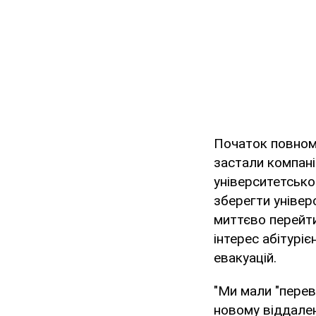
Початок повном
застали компан
університетсько
зберегти універ
миттєво перейти
інтерес абітуріє
евакуацій.
"Ми мали "перев
новому віддален