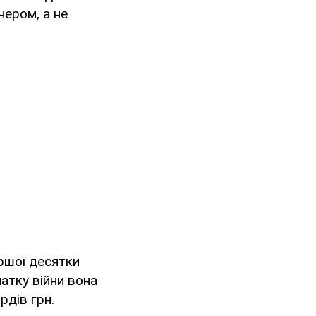
нером, а не
ершої десятки
чатку війни вона
рдів грн.