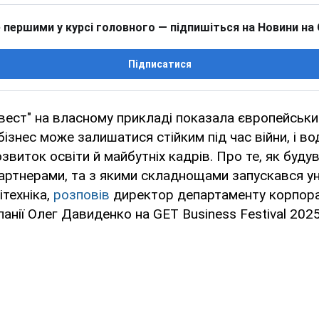
 першими у курсі головного — підпишіться на Новини на
Підписатися
вест" на власному прикладі показала європейськ
бізнес може залишатися стійким під час війни, і в
озвиток освіти й майбутніх кадрів. Про те, як буду
артнерами, та з якими складнощами запускався ун
ітехніка,
розповів
директор департаменту корпор
панії Олег Давиденко на GET Business Festival 202