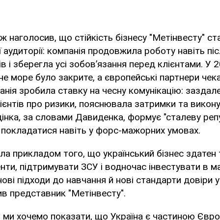
 наголосив, що стійкість бізнесу "Метінвесту" с
 аудиторії: компанія продовжила роботу навіть пі
в і зберегла усі зобов’язання перед клієнтами. У
не море було закрите, а європейські партнери чек
анія зробила ставку на чесну комунікацію: заздале
єнтів про ризики, пояснювала затримки та викону
інка, за словами Давиденка, формує "сталеву реп
 покладатися навіть у форс-мажорних умовах.
ла прикладом того, що український бізнес здатен 
нти, підтримувати ЗСУ і водночас інвестувати в м
нові підходи до навчання й нові стандарти довіри у
ив представник "Метінвесту".
ми хочемо показати, що Україна є частиною Євро