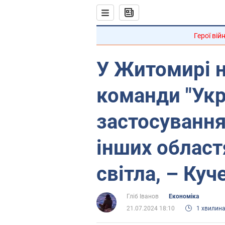
Герої вій
У Житомирі 
команди "Укр
застосування 
інших област
світла, – Ку
Гліб Іванов
Економіка
21.07.2024 18:10
1 хвилин