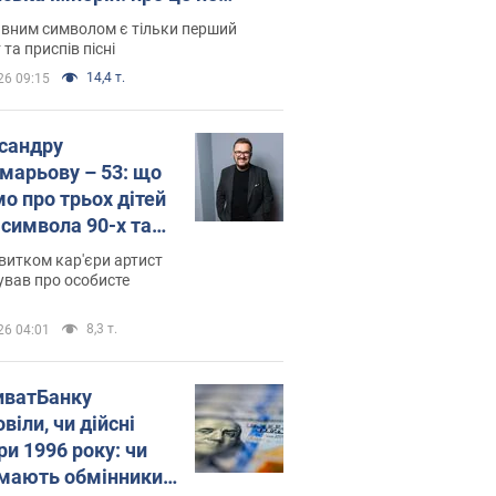
овідають у школі
вним символом є тільки перший
 та приспів пісні
14,4 т.
26 09:15
сандру
марьову – 53: що
мо про трьох дітей
-символа 90-х та
 вигляд вони
витком кар'єри артист
ть
ував про особисте
8,3 т.
26 04:01
иватБанку
віли, чи дійсні
ри 1996 року: чи
мають обмінники