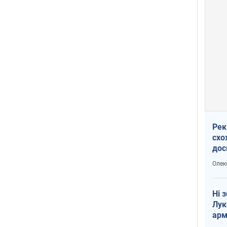
Рек
схо
дос
виб
Олек
Ні 
Лук
арм