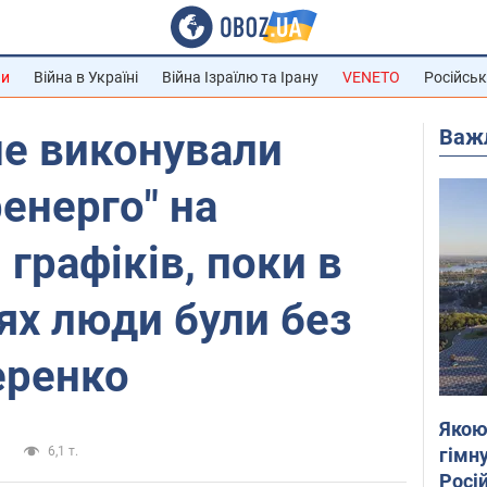
ни
Війна в Україні
Війна Ізраїлю та Ірану
VENETO
Російськ
Важ
не виконували
енерго" на
графіків, поки в
ях люди були без
черенко
Якою
гімну
а
6,1 т.
Росій