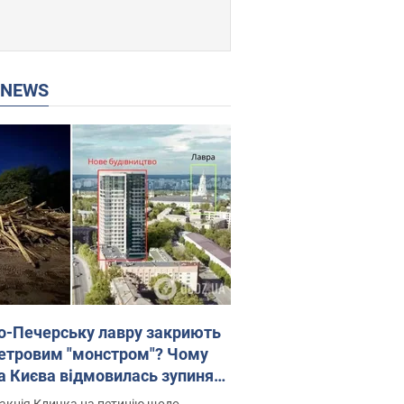
P NEWS
о-Печерську лавру закриють
етровим "монстром"? Чому
а Києва відмовилась зупиняти
вництво хмарочоса
акція Кличка на петицію щодо