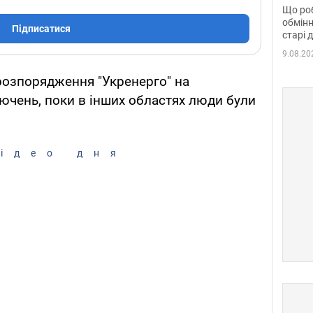
та б
Що роб
обмінн
Підписатися
старі 
9.08.20
розпорядження "Укренерго" на
лючень, поки в інших областях люди були
ідео дня