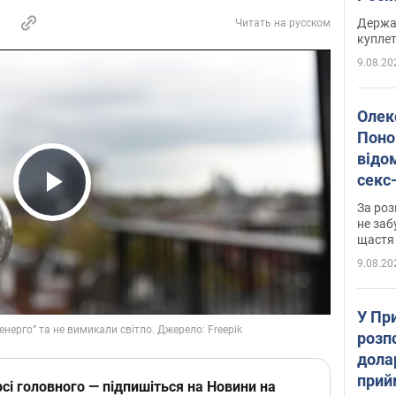
розп
Держа
Читать на русском
куплет
9.08.20
Олек
Поно
відо
секс
який
Play Video
За роз
маю
не заб
щастя
9.08.20
У Пр
розпо
дола
прий
сі головного — підпишіться на Новини на