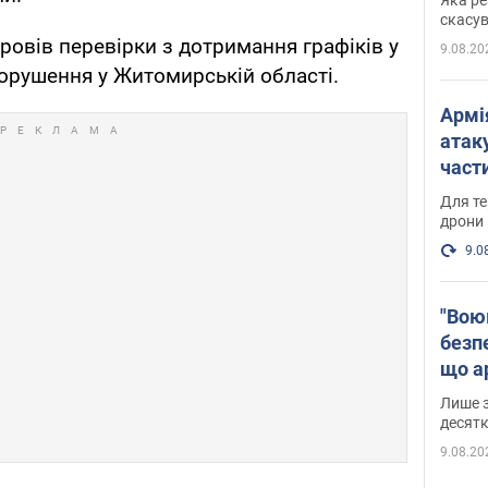
"мос
скасув
овів перевірки з дотримання графіків у
9.08.20
порушення у Житомирській області.
Армі
атаку
части
Фото
Для те
дрони
9.0
"Вою
безпе
що ар
в Оде
Лише з
десятк
9.08.20