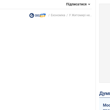
Підписатися
Економіка
У Житомирі не...
Дум
Мос