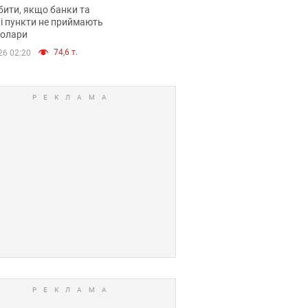
анки такі купюри
ити, якщо банки та
і пункти не приймають
долари
74,6 т.
26 02:20