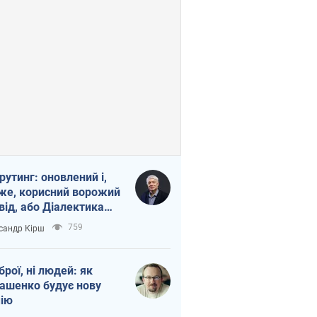
рутинг: оновлений і,
же, корисний ворожий
від, або Діалектика
агливого боягузтва
759
сандр Кірш
зброї, ні людей: як
ашенко будує нову
ію