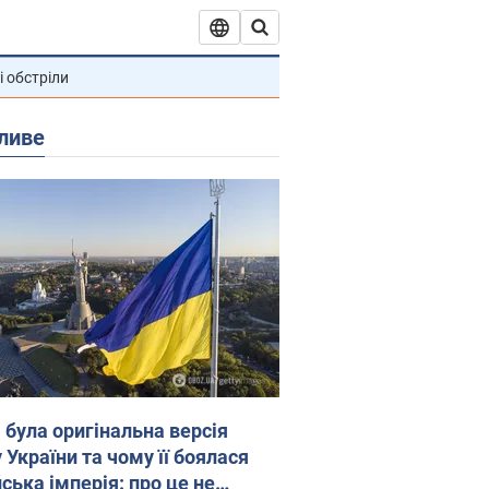
і обстріли
ливе
 була оригінальна версія
 України та чому її боялася
ська імперія: про це не