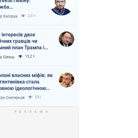
тензії Пекіну:
ужба
етворюється на
2,5 т.
ор Каспрук
ежність Росії від
таю
г інтересів двох
ічних гравців чи
мний план Трампа і
іна?
15,2 т.
ор Швець
олоні власних міфів: як
тянтинівка стала
овною ідеологічною
ткою для російських
531
ро Снєгирьов
пантів