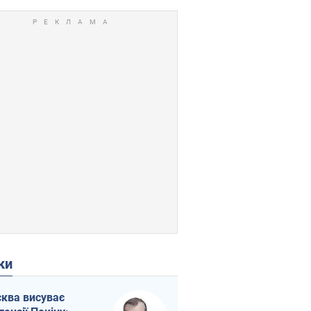
ки
ква висуває