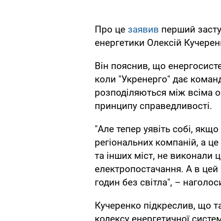
Про це
заявив
перший засту
енергетики Олексій Кучерен
Він пояснив, що енергосист
коли "Укренерго" дає коман
розподіляються між всіма 
принципу справедливості.
"Але тепер уявіть собі, якщ
регіональних компаній, а ц
та інших міст, не виконали 
електропостачання. А в цей 
годин без світла", – наголос
Кучеренко підкреслив, що т
кодексу енергетичної систе