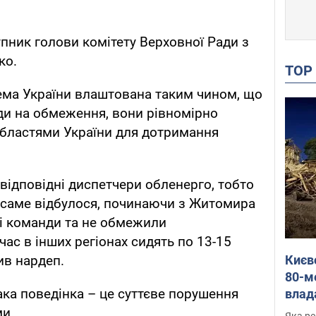
пник голови комітету Верховної Ради з
ко.
TO
ема України влаштована таким чином, що
ди на обмеження, вони рівномірно
областями України для дотримання
о відповідні диспетчери обленерго, тобто
е саме відбулося, починаючи з Житомира
ці команди та не обмежили
час в інших регіонах сидять по 13-15
Києв
ив нардеп.
80-м
ака поведінка – це суттєве порушення
влад
буді
ми.
Яка ре