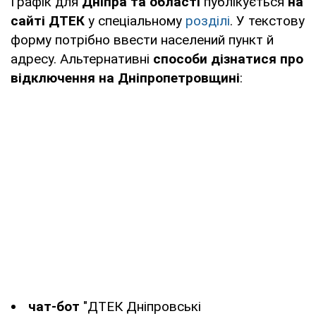
Графік для
Дніпра та області
публікується
на
сайті ДТЕК
у спеціальному
розділі
. У текстову
Чернігівська
https://chernihivoblenergo.com.ua/blac
форму потрібно ввести населений пункт й
область
адресу. Альтернативні
способи дізнатися про
відключення на Дніпропетровщині
:
чат-бот
"ДТЕК Дніпровські