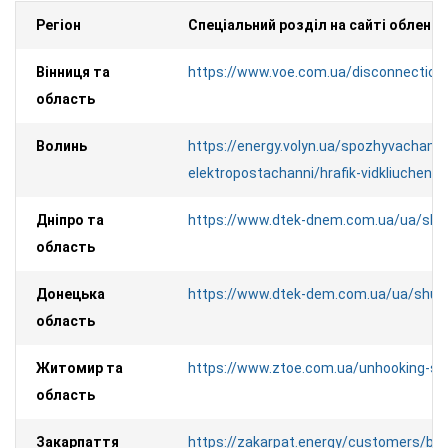
Регіон
Спеціальний розділ на сайті облене
Вінниця та
https://www.voe.com.ua/disconnection/
область
Волинь
https://energy.volyn.ua/spozhyvacham/
elektropostachanni/hrafik-vidkliuchen/
Дніпро та
https://www.dtek-dnem.com.ua/ua/sh
область
Донецька
https://www.dtek-dem.com.ua/ua/shu
область
Житомир та
https://www.ztoe.com.ua/unhooking-se
область
Закарпаття
https://zakarpat.energy/customers/bre