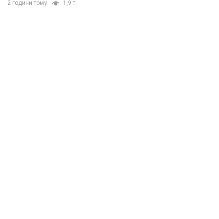
2 години тому
1,9 т.