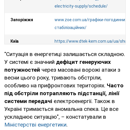
electricity-supply/schedule/
Запоріжжя
www.zoe.com.ua/графіки-погодинних-
стабілізаційних/
Київ
https://www.dtek-kem.com.ua/ua/shu
"Ситуація в енергетиці залишається складною.
Київська
https://www.dtek-krem.com.ua/ua/shu
У системі є значний
дефіцит генеруючих
область
потужностей
через масовані ворожі атаки з
Кіровоградська
https://kiroe.com.ua/electricity-blackou
весни цього року, тривають обстріли,
область
особливо на прифронтових територіях.
Часто
під обстріли потрапляють підстанції, лінії
Львів та
https://info.loe.lviv.ua/
(лише в персона
системи передачі
електроенергії. Також в
область
кабінеті)
Україні тримається аномальна спека. Це все
ускладнює ситуацію", – констатували в
Миколаїв та
https://www.energy.mk.ua/grafik-obme
Міністерстві енергетики
.
область
spozhyvachiv