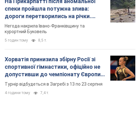
На Прикарпатті після аномальної
спеки пройшла потужна злива:
дороги перетворились на річки.
Відео
Негода накрила Івано-Франківщину та
курортний Буковель
5 годин тому
8,5 т.
Хорватія принизила збірну Росії зі
спортивної гімнастики, офіційно не
допустивши до чемпіонату Європи
основних спортсменів
Турнір відбудеться в Загребі з 13 по 23 серпня
4 години тому
7,4 т.