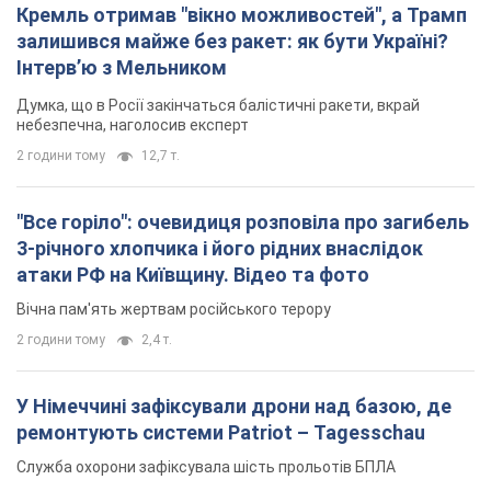
Кремль отримав "вікно можливостей", а Трамп
залишився майже без ракет: як бути Україні?
Інтерв’ю з Мельником
Думка, що в Росії закінчаться балістичні ракети, вкрай
небезпечна, наголосив експерт
2 години тому
12,7 т.
"Все горіло": очевидиця розповіла про загибель
3-річного хлопчика і його рідних внаслідок
атаки РФ на Київщину. Відео та фото
Вічна пам'ять жертвам російського терору
2 години тому
2,4 т.
У Німеччині зафіксували дрони над базою, де
ремонтують системи Patriot – Tagesschau
Служба охорони зафіксувала шість прольотів БПЛА