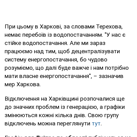
область
Харків та
https://oblenergo.kharkov.ua/uk/gaoinfo
При цьому в Харкові, за словами Терехова,
Харківська
немає перебоїв із водопостачанням. "У нас є
область
стійке водопостачання. Але ми зараз
Херсон та
https://ksoe.com.ua/cabinet/login/
(лиш
працюємо над тим, щоб децентралізувати
Херсонська
особистому кабінеті)
систему енергопостачання, бо чудово
область
розуміємо, що далі буде важче і нам потрібно
мати власне енергопостачання", – зазначив
Хмельницький
https://hoe.com.ua/shutdown/new
мер Харкова.
та область
Відключення на Харківщині розпочалися ще
Черкаси та
https://cherkasyoblenergo.com/off
до значних проблем із генерацією, а графіки
область
змінюються кожні кілька днів. Свою групу
відключень можна переглянути
тут
.
Чернівці та
https://oblenergo.cv.ua/shutdowns/
область