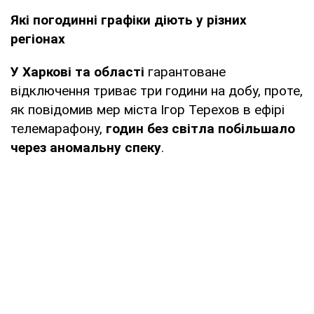
Які погодинні графіки діють у різних
Одеса та
https://www.dtek-oem.com.ua/ua/shu
регіонах
область
У Харкові
та області
гарантоване
Полтава та
https://www.poe.pl.ua/files/gpv/gpvB2.
відключення триває три години на добу, проте,
область
як повідомив мер міста Ігор Терехов в ефірі
телемарафону,
годин без світла побільшало
Івано-
https://oe.if.ua/uk/sections/
через аномальну спеку
.
Франківськ,
Прикарпаття
Рівне та
https://www.roe.vsei.ua/disconnections
область
завантажити файли)
Суми та
https://www.soe.com.ua/spozhivacham
область
(пошук за номером рахунку абонента)
Тернопіль та
https://www.toe.com.ua/news/71