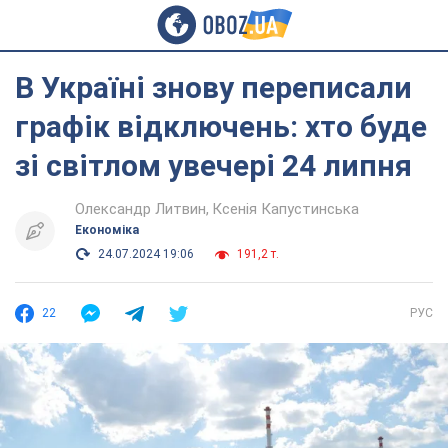
В Україні знову переписали
графік відключень: хто буде
зі світлом увечері 24 липня
Олександр Литвин
Ксенія Капустинська
Економіка
24.07.2024 19:06
191,2 т.
22
РУС