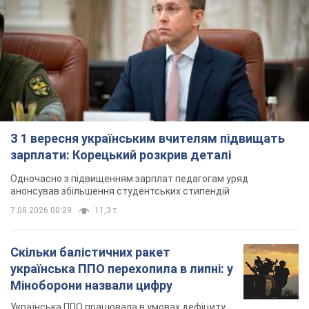
З 1 вересня українським вчителям підвищать
зарплати: Корецький розкрив деталі
Одночасно з підвищенням зарплат педагогам уряд
анонсував збільшення студентських стипендій
7.08.2026 00:29
11,3 т.
Скільки балістичних ракет
українська ППО перехопила в липні: у
Міноборони назвали цифру
Українська ППО працювала в умовах дефіциту
ракет-перехоплювачів
годину тому
4,6 т.
Ауріка Ротару через суд змінила
свою пенсію, на яку раніше
жалілася: скільки отримувала
співачка
У виплату не врахували зарплатню артистки за