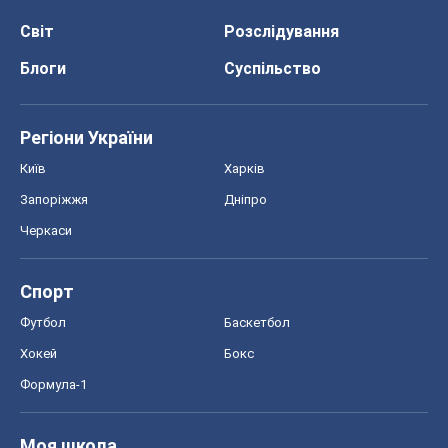
Запоріжжя
Дніпро
Черкаси
Спорт
Футбол
Баскетбол
Хокей
Бокс
Формула-1
Моя школа
ГДЗ
Підручники
Онлайн уроки
ДПА
ЗНО
НМТ
СНД посібники
Авто