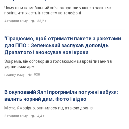
Зокрема, він обговорив з головкомом кадрові питання в
українській армії
годину тому
930
В окупованій Ялті прогриміли потужні вибухи:
валить чорний дим. Фото і відео
Місто, ймовірно, опинилося під атакою дронів
3 години тому
4,4 т.