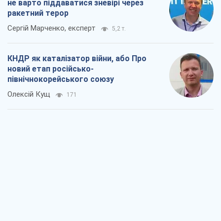
Вихід до еліти ЧС та тріумф "Сокола":
що відбувається в українському хокеї
Олександр Липенко
210
Що очікує українців у 2026–2028 роках?