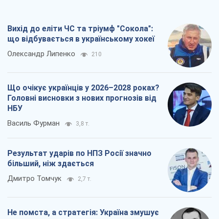
Головні висновки з нових прогнозів від
НБУ
Василь Фурман
3,8 т.
Результат ударів по НПЗ Росії значно
більший, ніж здається
Дмитро Томчук
2,7 т.
Не помста, а стратегія: Україна змушує
Росію платити за війну
Віктор Андрусів
3,4 т.
Всі думки