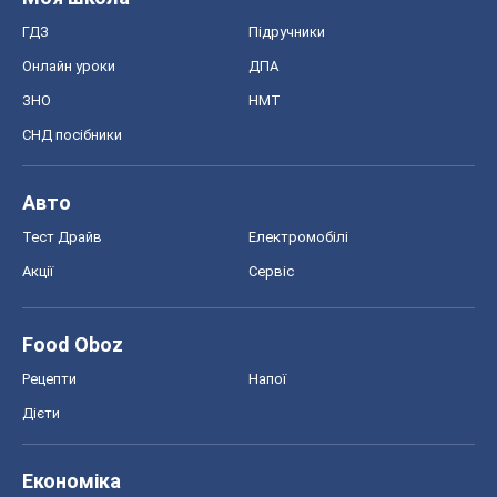
Тест Драйв
Електромобілі
Акції
Сервіс
Food Oboz
Рецепти
Напої
Дієти
Економіка
Ринки та компанії
Макроекономіка
MedOboz
Новини медицини
MAMACLUB
Шоу