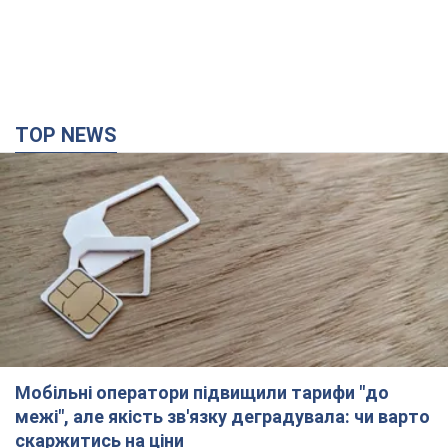
Мобільні оператори підвищили тарифи "до
межі", але якість зв'язку деградувала: чи варто
скаржитись на ціни
Чому ціни на мобільний зв'язок зросли у кілька разів і як
поліпшити якість інтернету на телефоні
4 години тому
33,2 т.
"Працюємо, щоб отримати пакети з ракетами
для ППО": Зеленський заслухав доповідь
Драпатого і анонсував нові кроки