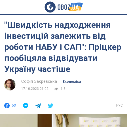
"Швидкість надходження
інвестицій залежить від
роботи НАБУ і САП": Пріцкер
пообіцяла відвідувати
Україну частіше
Софія Закревська
Економіка
17.10.2023 01:02
6,8 т.
53
РУС