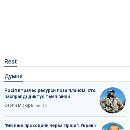
Rest
Думки
Росія втрачає ресурси поза планом: хто
насправді диктує темп війни
Сергій Місюра
3,0 т.
"Ми вже проходили через гірше": Україні
не варто піддаватися зневірі через
ракетний терор
Сергій Марченко, експерт
5,2 т.
КНДР як каталізатор війни, або Про
новий етап російсько-
північнокорейського союзу
Олексій Кущ
171