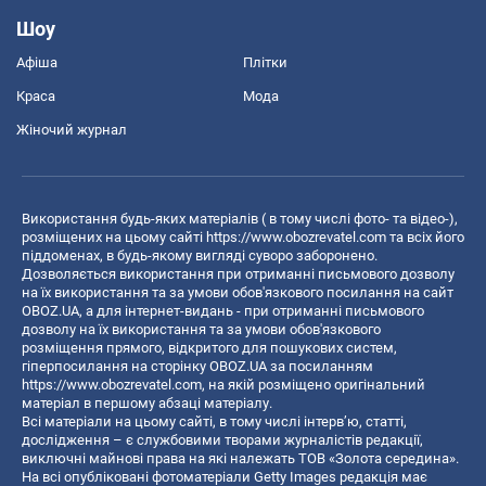
Шоу
Афіша
Плітки
Краса
Мода
Жіночий журнал
Використання будь-яких матеріалів ( в тому числі фото- та відео-),
розміщених на цьому сайті
https://www.obozrevatel.com
та всіх його
піддоменах, в будь-якому вигляді суворо заборонено.
Дозволяється використання при отриманні письмового дозволу
на їх використання та за умови обов'язкового посилання на сайт
OBOZ.UA, а для інтернет-видань - при отриманні письмового
дозволу на їх використання та за умови обов'язкового
розміщення прямого, відкритого для пошукових систем,
гіперпосилання на сторінку OBOZ.UA за посиланням
https://www.obozrevatel.com
, на якій розміщено оригінальний
матеріал в першому абзаці матеріалу.
Всі матеріали на цьому сайті, в тому числі інтерв’ю, статті,
дослідження – є службовими творами журналістів редакції,
виключні майнові права на які належать ТОВ «Золота середина».
На всі опубліковані фотоматеріали Getty Images редакція має