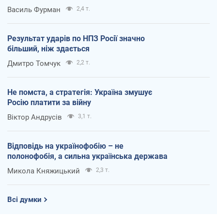
Василь Фурман
2,4 т.
Результат ударів по НПЗ Росії значно
більший, ніж здається
Дмитро Томчук
2,2 т.
Не помста, а стратегія: Україна змушує
Росію платити за війну
Віктор Андрусів
3,1 т.
Відповідь на українофобію – не
полонофобія, а сильна українська держава
Микола Княжицький
2,3 т.
Всі думки