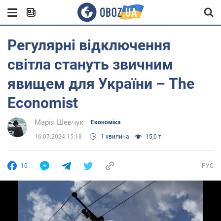
Регулярні відключення
світла стануть звичним
явищем для України – The
Economist
Марія Шевчук
Економіка
16.07.2024 15:18
1 хвилина
15,0 т.
10
РУС