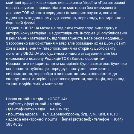
майнові права, які захищаються законом України «Про авторські
права та суміжні права», ніхто не має права без письмового
дозволу ТОВ «Золота середина» їх використовувати, вони не
підлягають подальшому відтворенню, перекладу, поширенню в
будь-якій формі.
Редакція OBOZ.UA може не поділяти точку зору, викладену в
авторському матеріалі. За достовірність інформації, опублікованої
в рекламних матеріалах, відповідальність несе рекламодавець.
Заборонено використання матеріалів розміщених на цьому сайті,
хоч із зазначенням гіперпосилання на сторінку цього сайту,
логотипу OBOZ.UA або будь-якого іншого згадування, але без
письмового дозволу Редакції/ТОВ «Золота середина»
Незаконним використанням матеріалів буде вважатися: будь-яке
копiювання, публiкацiя, передрук, наступне поширення,
використання, переробка з використанням, включенням до
складу інших матеріалів, розповсюдження, адаптація, переклад
та інші подібні зміни матеріалу.
Назва онлайн медіа — «OBOZ.UA»
- суб'єкт у сфері онлайн медіа;
- ідентифікатор медіа — R40-06156;
- поштова адреса — вул. Деревообробна, буд. 7, м. Київ, 01013;
- адреса електронної пошти —
[email protected]
; - телефон — (044)
585 46 20