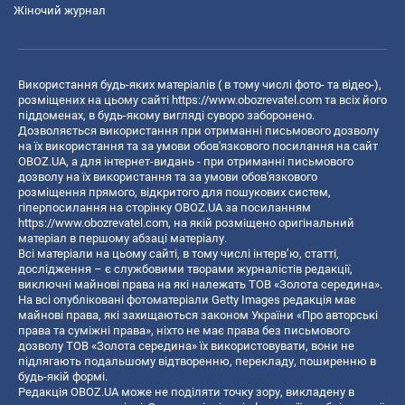
Жіночий журнал
Використання будь-яких матеріалів ( в тому числі фото- та відео-),
розміщених на цьому сайті
https://www.obozrevatel.com
та всіх його
піддоменах, в будь-якому вигляді суворо заборонено.
Дозволяється використання при отриманні письмового дозволу
на їх використання та за умови обов'язкового посилання на сайт
OBOZ.UA, а для інтернет-видань - при отриманні письмового
дозволу на їх використання та за умови обов'язкового
розміщення прямого, відкритого для пошукових систем,
гіперпосилання на сторінку OBOZ.UA за посиланням
https://www.obozrevatel.com
, на якій розміщено оригінальний
матеріал в першому абзаці матеріалу.
Всі матеріали на цьому сайті, в тому числі інтерв’ю, статті,
дослідження – є службовими творами журналістів редакції,
виключні майнові права на які належать ТОВ «Золота середина».
На всі опубліковані фотоматеріали Getty Images редакція має
майнові права, які захищаються законом України «Про авторські
права та суміжні права», ніхто не має права без письмового
дозволу ТОВ «Золота середина» їх використовувати, вони не
підлягають подальшому відтворенню, перекладу, поширенню в
будь-якій формі.
Редакція OBOZ.UA може не поділяти точку зору, викладену в