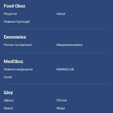
Food Oboz
Рецепти
Напої
Новини Кулінарії
Економіка
Ринки та компанії
Макроекономіка
MedOboz
Новини медицини
MAMACLUB
Covid
Шоу
Афіша
Плітки
Краса
Мода