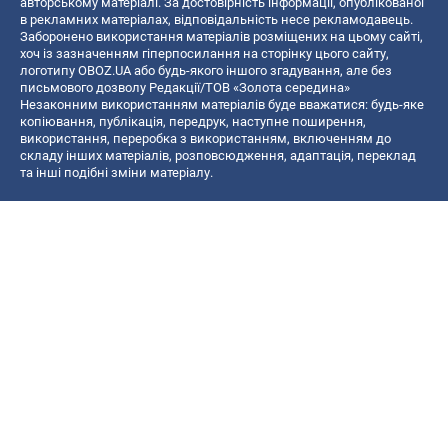
авторському матеріалі. За достовірність інформації, опублікованої
в рекламних матеріалах, відповідальність несе рекламодавець.
Заборонено використання матеріалів розміщених на цьому сайті,
хоч із зазначенням гіперпосилання на сторінку цього сайту,
логотипу OBOZ.UA або будь-якого іншого згадування, але без
письмового дозволу Редакції/ТОВ «Золота середина»
Незаконним використанням матеріалів буде вважатися: будь-яке
копiювання, публiкацiя, передрук, наступне поширення,
використання, переробка з використанням, включенням до
складу інших матеріалів, розповсюдження, адаптація, переклад
та інші подібні зміни матеріалу.
Назва онлайн медіа — «OBOZ.UA»
- суб'єкт у сфері онлайн медіа;
- ідентифікатор медіа — R40-06156;
- поштова адреса — вул. Деревообробна, буд. 7, м. Київ, 01013;
- адреса електронної пошти —
[email protected]
; - телефон — (044)
585 46 20
© 2026 Всі права захищені, ТОВ "Золота середина".