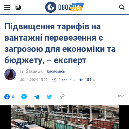
Підвищення тарифів на
вантажні перевезення є
загрозою для економіки та
бюджету, – експерт
Гліб Іванов
Економіка
30.11.2024 15:22
1 хвилина
15,1 т.
0
РУС