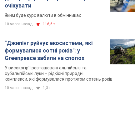
очікувати
Яким буде курс валюти в обмінниках
10 часов назад
116,6 т.
"Джипінг руйнує екосистеми, які
формувалися сотні років": у
Greenpeace забили на сполох
У високогір'ї розташовані альпійські та
субальпійські луки – рідкісні природні
комплекси, які формувалися протягом сотень років
10 часов назад
1,3 т.