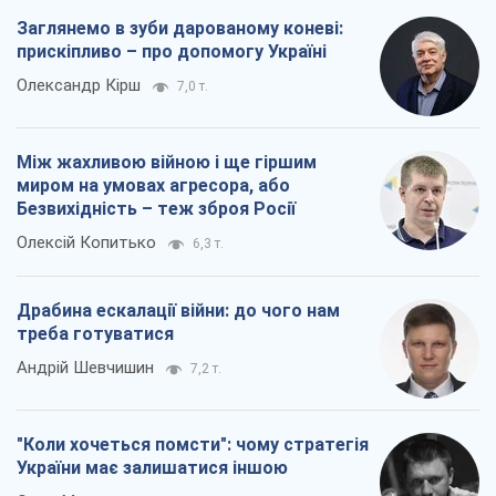
Заглянемо в зуби дарованому коневі:
прискіпливо – про допомогу Україні
Олександр Кірш
7,0 т.
Між жахливою війною і ще гіршим
миром на умовах агресора, або
Безвихідність – теж зброя Росії
Олексій Копитько
6,3 т.
Драбина ескалації війни: до чого нам
треба готуватися
Андрій Шевчишин
7,2 т.
"Коли хочеться помсти": чому стратегія
України має залишатися іншою