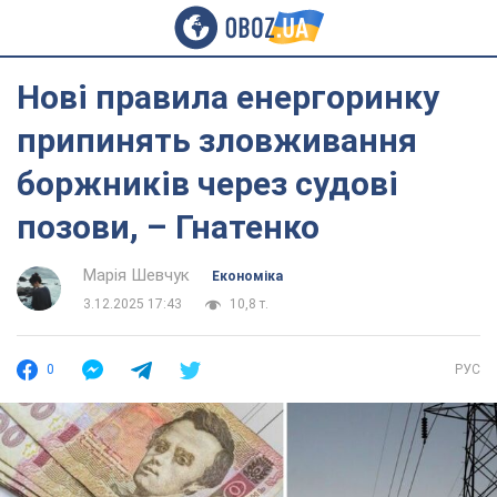
Нові правила енергоринку
припинять зловживання
боржників через судові
позови, – Гнатенко
Марія Шевчук
Економіка
3.12.2025 17:43
10,8 т.
0
РУС