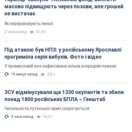
масово підвищують через позови, але грошей
не вистачає
Як перераховують пенсії
2 часа назад
51,4 т.
Під атакою був НПЗ: у російському Ярославлі
прогриміла серія вибухів. Фото і відео
У промисловій зоні зафіксовано кілька осередків пожежі
15 минут назад
3,5 т.
ЗСУ відмінусували ще 1330 окупантів та збили
понад 1800 російських БПЛА – Генштаб
Чисельність путінської армії скорочується
3 часа назад
16,3 т.