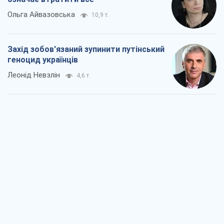
Ольга Айвазовська
10,9 т.
Захід зобов'язаний зупинити путінський
геноцид українців
Леонід Невзлін
4,6 т.