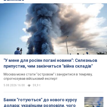
"У мене для росіян погані новини": Селезньов
припустив, чим закінчиться "війна складів"
Москва може стати "островом" і зануритися в темряву,
спрогнозував військовий експерт
5.08.2026 16:00
59,9 т.
Банки "готуються" до нового курсу
долара: українцям розповіли, чого