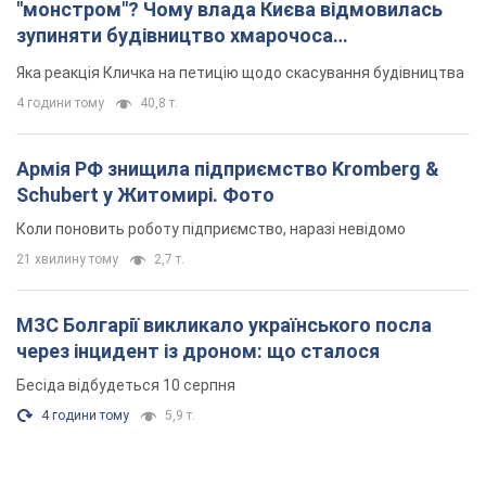
"монстром"? Чому влада Києва відмовилась
зупиняти будівництво хмарочоса
"московського вірянина"
Яка реакція Кличка на петицію щодо скасування будівництва
4 години тому
40,8 т.
Армія РФ знищила підприємство Kromberg &
Schubert у Житомирі. Фото
Коли поновить роботу підприємство, наразі невідомо
21 хвилину тому
2,7 т.
МЗС Болгарії викликало українського посла
через інцидент із дроном: що сталося
Бесіда відбудеться 10 серпня
4 години тому
5,9 т.