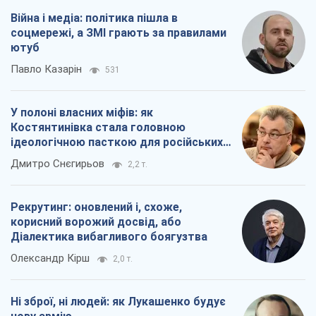
Війна і медіа: політика пішла в
соцмережі, а ЗМІ грають за правилами
ютуб
Павло Казарін
531
У полоні власних міфів: як
Костянтинівка стала головною
ідеологічною пасткою для російських
окупантів
Дмитро Снєгирьов
2,2 т.
Рекрутинг: оновлений і, схоже,
корисний ворожий досвід, або
Діалектика вибагливого боягузтва
Олександр Кірш
2,0 т.
Ні зброї, ні людей: як Лукашенко будує