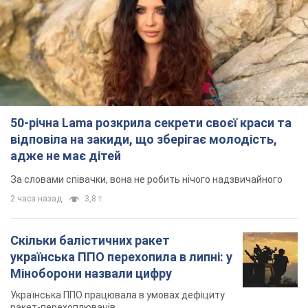
50-річна Lama розкрила секрети своєї краси та
відповіла на закиди, що зберігає молодість,
адже не має дітей
За словами співачки, вона не робить нічого надзвичайного
2 часа назад
3,8 т.
Скільки балістичних ракет
українська ППО перехопила в липні: у
Міноборони назвали цифру
Українська ППО працювала в умовах дефіциту
ракет-перехоплювачів