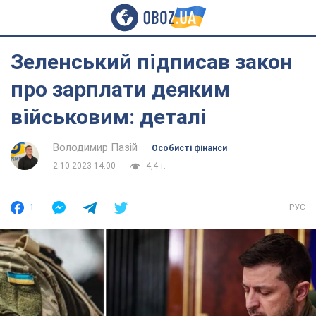
Зеленський підписав закон
про зарплати деяким
військовим: деталі
Володимир Пазій
Особисті фінанси
2.10.2023 14:00
4,4 т.
1
РУС