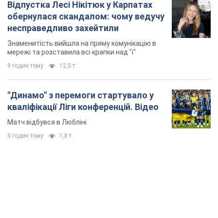
Відпустка Лесі Нікітюк у Карпатах
обернулася скандалом: чому ведучу
несправедливо захейтили
Знаменитість вийшла на пряму комунікацію в
мережі та розставила всі крапки над "і"
9 годин тому
12,5 т.
"Динамо" з перемоги стартувало у
кваліфікації Ліги конференцій. Відео
Матч відбувся в Любліні
5 годин тому
1,8 т.