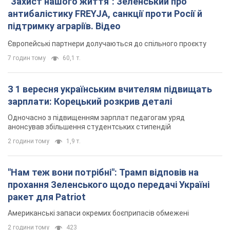
"Захист нашого життя": Зеленський про
антибалістику FREYJA, санкції проти Росії й
підтримку аграріїв. Відео
Європейські партнери долучаються до спільного проєкту
7 годин тому
60,1 т.
З 1 вересня українським вчителям підвищать
зарплати: Корецький розкрив деталі
Одночасно з підвищенням зарплат педагогам уряд
анонсував збільшення студентських стипендій
2 години тому
1,9 т.
"Нам теж вони потрібні": Трамп відповів на
прохання Зеленського щодо передачі Україні
ракет для Patriot
Американські запаси окремих боєприпасів обмежені
2 години тому
423