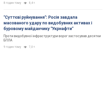
8 годин тому
8,4 т.
"Суттєві руйнування": Росія завдала
масованого удару по видобувних активах і
буровому майданчику "Укрнафти"
Проти видобувної інфраструктури ворог застосував десятки
БПЛА
9 годин тому
7,0 т.