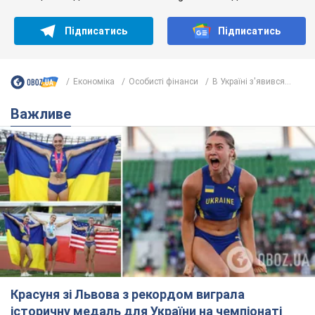
Підписатись
Підписатись
Економіка
Особисті фінанси
В Україні з'явився...
Важливе
Красуня зі Львова з рекордом виграла
історичну медаль для України на чемпіонаті