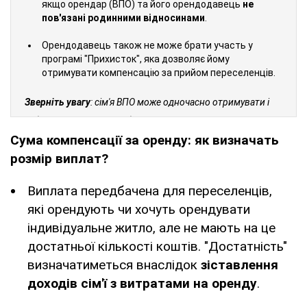
якщо орендар (ВПО) та його орендодавець
не
пов'язані родинними відносинами
.
Орендодавець також не може брати участь у
програмі "Прихисток", яка дозволяє йому
отримувати компенсацію за прийом переселенців.
Зверніть увагу
: сім'я ВПО може одночасно отримувати і
субсидію на оренду, і субсидію на житлово-комунальні
Сума компенсації за оренду: як визначать
послуги.
розмір виплат?
Виплата передбачена для переселенців,
які орендують чи хочуть орендувати
індивідуальне житло, але не мають на це
достатньої кількості коштів. "Достатність"
визначатиметься внаслідок
зіставлення
доходів сім'ї з витратами на оренду
.