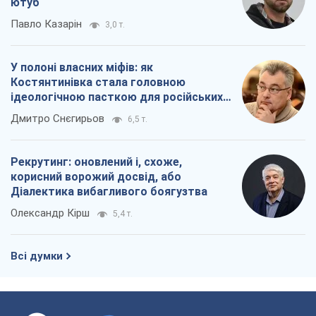
ютуб
Павло Казарін
3,0 т.
У полоні власних міфів: як
Костянтинівка стала головною
ідеологічною пасткою для російських
окупантів
Дмитро Снєгирьов
6,5 т.
Рекрутинг: оновлений і, схоже,
корисний ворожий досвід, або
Діалектика вибагливого боягузтва
Олександр Кірш
5,4 т.
Всі думки