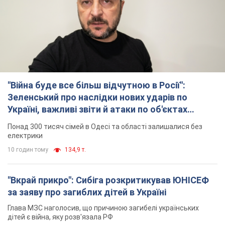
"Війна буде все більш відчутною в Росії":
Зеленський про наслідки нових ударів по
Україні, важливі звіти й атаки по об'єктах
ворога. Відео
Понад 300 тисяч сімей в Одесі та області залишалися без
електрики
10 годин тому
134,9 т.
"Вкрай прикро": Сибіга розкритикував ЮНІСЕФ
за заяву про загиблих дітей в Україні
Глава МЗС наголосив, що причиною загибелі українських
дітей є війна, яку розв'язала РФ