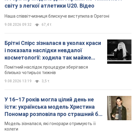
світу з легкої атлетики U20. Відео
Наша співвітчизниця блискуче виступила в Орегоні
9.08.2026 09:32
67,4 т.
Брітні Спірс зізналася в уколах краси
і показала наслідки невдалої
косметології: ходила так майже
місяць
Помітний наслідок процедури зберігався
близько чотирьох тижнів
9.08.2026 13:19
3,5 т.
У 16–17 років могла цілий день не
їсти: українська модель Христина
Пономар розповіла про страшний бік
модельної кар’єри
Модель зізналася, які гонорари отримують її
колеги