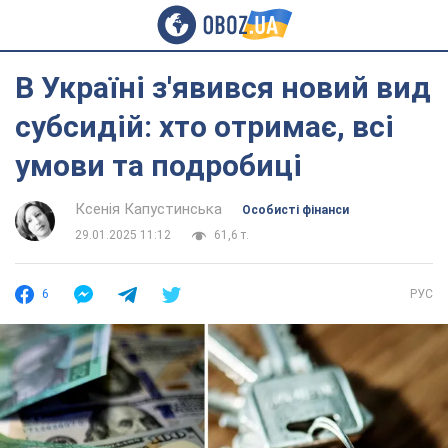
В Україні з'явився новий вид
субсидій: хто отримає, всі
умови та подробиці
Ксенія Капустинська
Особисті фінанси
29.01.2025 11:12
61,6 т.
6
РУС