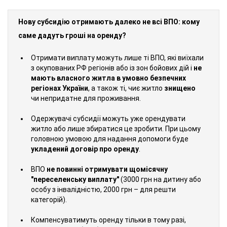
Нову субсидію отримають далеко не всі ВПО: кому
саме дадуть гроші на оренду?
Отримати виплату можуть лише ті ВПО, які виїхали
з окупованих РФ регіонів або із зон бойових дій і
не
мають власного житла в умовно безпечних
регіонах України
, а також ті, чиє житло
знищено
чи непридатне для проживання.
Одержувачі субсидії можуть уже орендувати
житло або лише збиратися це зробити. При цьому
головною умовою для надання допомоги буде
укладений договір про оренду
.
ВПО
не повинні отримувати щомісячну
"переселенську виплату"
(3000 грн на дитину або
особу з інвалідністю, 2000 грн – для решти
категорій).
Компенсуватимуть оренду тільки в тому разі,