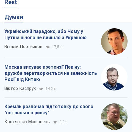
Rest
Думки
Український парадокс, або Чому у
Путіна нічого не вийшло з Україною
Віталій Портников
17,5 т.
Москва висуває претензії Пекіну:
дружба перетворюється на залежність
Росії від Китаю
Віктор Каспрук
14,0 т.
Кремль розпочав підготовку до свого
"останнього ривку"
Костянтин Машовець
3,9 т.