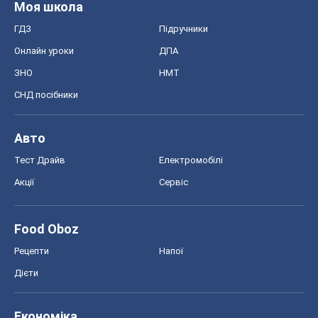
Моя школа
ГДЗ
Підручники
Онлайн уроки
ДПА
ЗНО
НМТ
СНД посібники
Авто
Тест Драйв
Електромобілі
Акції
Сервіс
Food Oboz
Рецепти
Напої
Дієти
Економіка