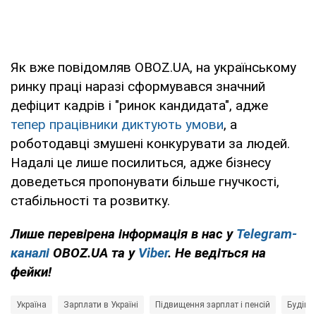
Як вже повідомляв OBOZ.UA, на українському
ринку праці наразі сформувався значний
дефіцит кадрів і "ринок кандидата", адже
тепер працівники диктують умови
, а
роботодавці змушені конкурувати за людей.
Надалі це лише посилиться, адже бізнесу
доведеться пропонувати більше гнучкості,
стабільності та розвитку.
Лише перевірена інформація в нас у
Telegram-
каналі
OBOZ.UA та у
Viber
. Не ведіться на
фейки!
Україна
Зарплати в Україні
Підвищення зарплат і пенсій
Будіве