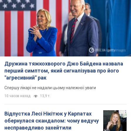
Дружина тяжкохворого Джо Байдена назвала
перший симптом, який сигналізував про його
"агресивний" рак
Спершу лікарі не надали цьому належної уваги
10 часов назад
13,9 т.
Відпустка Лесі Нікітюк у Карпатах
обернулася скандалом: чому ведучу
несправедливо захейтили