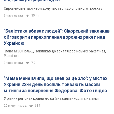
Європейські партнери долучаються до спільного проєкту
3 часа назад
35,4 т.
"Балістика вбиває людей": Сікорський закликав
обговорити перехоплення ворожих ракет над
Україною
Глава МЗС Польщі закликав до збиття російських ракет над
Україною
3 часа назад
7,0 т.
"Мама мене вчила, що зневіра це зло": у містах
України 22-й день поспіль тривають масові
мітинги за повернення Федорова. Фото і відео
У різних регіонах країни люди й надалі виходять на акції
20 минут назад
639