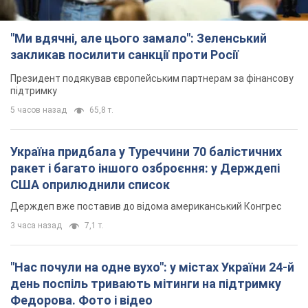
"Ми вдячні, але цього замало": Зеленський
закликав посилити санкції проти Росії
Президент подякував європейським партнерам за фінансову
підтримку
5 часов назад
65,8 т.
Україна придбала у Туреччини 70 балістичних
ракет і багато іншого озброєння: у Держдепі
США оприлюднили список
Держдеп вже поставив до відома американський Конгрес
3 часа назад
7,1 т.
"Нас почули на одне вухо": у містах України 24-й
день поспіль тривають мітинги на підтримку
Федорова. Фото і відео