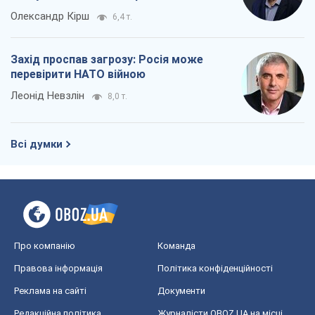
Олександр Кірш
6,4 т.
Захід проспав загрозу: Росія може
перевірити НАТО війною
Леонід Невзлін
8,0 т.
Всі думки
Про компанію
Команда
Правова інформація
Політика конфіденційності
Реклама на сайті
Документи
Редакційна політика
Журналісти OBOZ.UA на місці