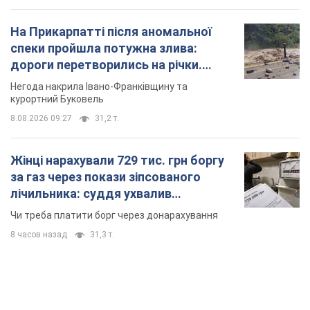
На Прикарпатті після аномальної
спеки пройшла потужна злива:
дороги перетворились на річки.
Відео
Негода накрила Івано-Франківщину та
курортний Буковель
8.08.2026 09:27
31,2 т.
Жінці нарахували 729 тис. грн боргу
за газ через покази зіпсованого
лічильника: суддя ухвалив
неочікуване рішення
Чи треба платити борг через донарахування
8 часов назад
31,3 т.