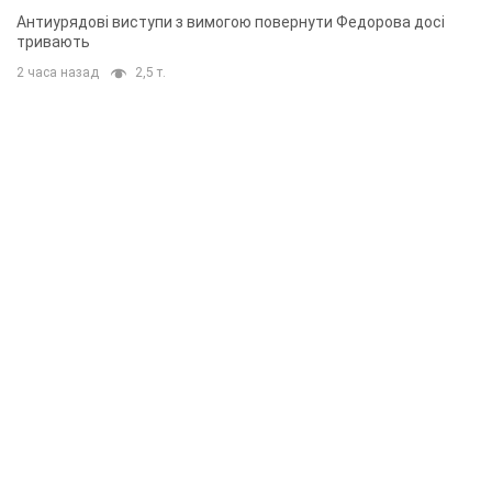
Антиурядові виступи з вимогою повернути Федорова досі
тривають
2 часа назад
2,5 т.