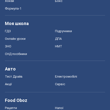
Хокей
Бокс
Формула-1
Моя школа
ГДЗ
Підручники
Онлайн уроки
ДПА
ЗНО
НМТ
СНД посібники
Авто
Тест Драйв
Електромобілі
Акції
Сервіс
Food Oboz
Рецепти
Напої