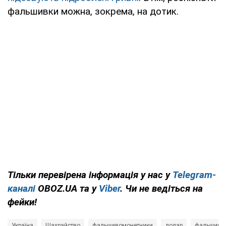
фальшивки можна, зокрема, на дотик.
Тільки перевірена інформація у нас у
Telegram-
каналі
OBOZ.UA та у
Viber
. Чи не ведіться на
фейки!
Україна
Шахрайство
фальшивомонетники
долар
фальшиві 