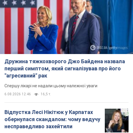
Дружина тяжкохворого Джо Байдена назвала
перший симптом, який сигналізував про його
"агресивний" рак
Спершу лікарі не надали цьому належної уваги
6.08.2026 12:46
16,5 т.
Відпустка Лесі Нікітюк у Карпатах
обернулася скандалом: чому ведучу
несправедливо захейтили