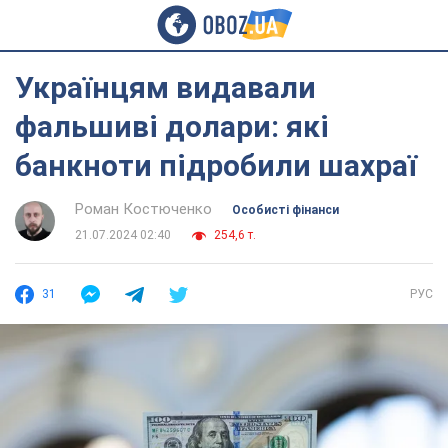
Українцям видавали
фальшиві долари: які
банкноти підробили шахраї
Роман Костюченко
Особисті фінанси
21.07.2024 02:40
254,6 т.
31
РУС