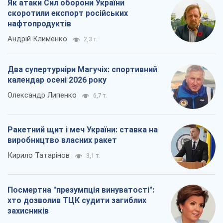
Як атаки Сил оборони України
скоротили експорт російських
нафтопродуктів
Андрій Клименко
2,3 т.
Два супертурніри Магучіх: спортивний
календар осені 2026 року
Олександр Липенко
6,7 т.
Ракетний щит і меч України: ставка на
виробництво власних ракет
Кирило Татарінов
3,1 т.
Посмертна "презумпція винуватості":
хто дозволив ТЦК судити загиблих
захисників