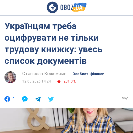
Українцям треба
оцифрувати не тільки
трудову книжку: увесь
список документів
Станіслав Кожемякін
Особисті фінанси
12.05.2026 14:24
231,0 т.
0
РУС