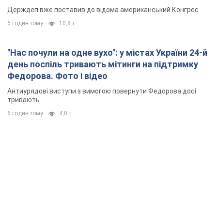
Держдеп вже поставив до відома американський Конгрес
6 годин тому
10,8 т.
"Нас почули на одне вухо": у містах України 24-й
день поспіль тривають мітинги на підтримку
Федорова. Фото і відео
Антиурядові виступи з вимогою повернути Федорова досі
тривають
6 годин тому
4,0 т.