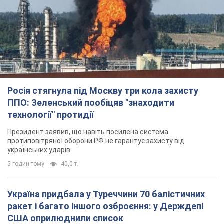
Росія стягнула під Москву три кола захисту
ППО: Зеленський пообіцяв "знаходити
технології" протидії
Президент заявив, що навіть посилена система
протиповітряної оборони РФ не гарантує захисту від
українських ударів
5 годин тому
40,0 т.
Україна придбала у Туреччини 70 балістичних
ракет і багато іншого озброєння: у Держдепі
США оприлюднили список