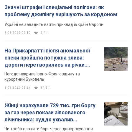
Значні штрафи і спеціальні полігони: як
проблему джипінгу вирішують за кордоном
Україні не завадить взяти приклад із країн Європи
8.08.2026 05:10
2,4 т.
На Прикарпатті після аномальної
спеки пройшла потужна злива:
дороги перетворились на річки.
Відео
Негода накрила Івано-Франківщину та
курортний Буковель
8.08.2026 09:27
34,9 т.
Жінці нарахували 729 тис. грн боргу
за газ через покази зіпсованого
лічильника: суддя ухвалив
неочікуване рішення
Чи треба платити борг через донарахування