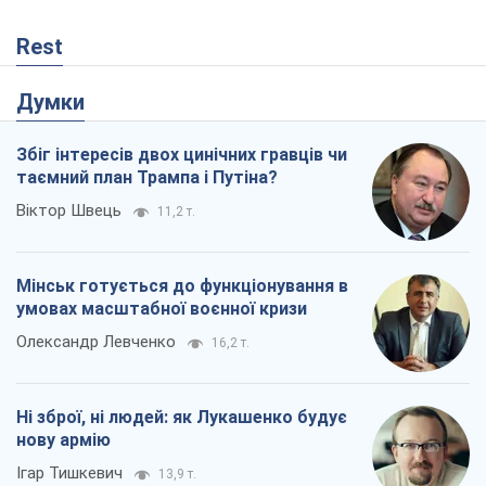
Rest
Думки
Збіг інтересів двох цинічних гравців чи
таємний план Трампа і Путіна?
Віктор Швець
11,2 т.
Мінськ готується до функціонування в
умовах масштабної воєнної кризи
Олександр Левченко
16,2 т.
Ні зброї, ні людей: як Лукашенко будує
нову армію
Ігар Тишкевич
13,9 т.