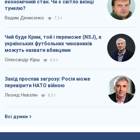
економічний стан. Чи є світло вкінці
тунелю?
Вадим Денисенко
7,2 т.
Чий буде Крим, той і переможе (NSJ), а
українських футбольних чиновників
можуть назвати вбивцями
Олександр Кірш
6,9 т.
Захід проспав загрозу: Росія може
перевірити НАТО війною
Леонід Невзлін
8,3 т.
Всі думки