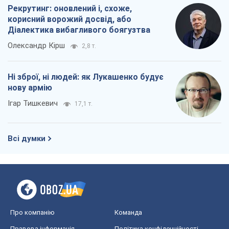
Рекрутинг: оновлений і, схоже,
корисний ворожий досвід, або
Діалектика вибагливого боягузтва
Олександр Кірш
2,8 т.
Ні зброї, ні людей: як Лукашенко будує
нову армію
Ігар Тишкевич
17,1 т.
Всі думки
Про компанію
Команда
Правова інформація
Політика конфіденційності