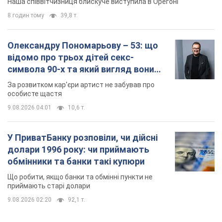
Наша співвітчизниця блискуче виступила в Орегоні
8 годин тому
39,8 т.
Олександру Пономарьову – 53: що
відомо про трьох дітей секс-
символа 90-х та який вигляд вони
мають
За розвитком кар'єри артист не забував про
особисте щастя
9.08.2026 04:01
10,6 т.
У ПриватБанку розповіли, чи дійсні
долари 1996 року: чи приймають
обмінники та банки такі купюри
Що робити, якщо банки та обмінні пункти не
приймають старі долари
9.08.2026 02:20
92,1 т.