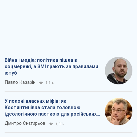
Війна і медіа: політика пішла в
соцмережі, а ЗМІ грають за правилами
ютуб
Павло Казарін
1,1 т.
У полоні власних міфів: як
Костянтинівка стала головною
ідеологічною пасткою для російських
окупантів
Дмитро Снєгирьов
3,4 т.