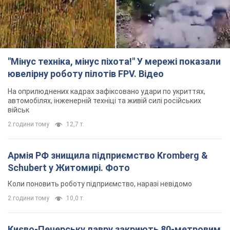
"Мінус техніка, мінус піхота!" У мережі показали
ювелірну роботу пілотів FPV. Відео
На оприлюднених кадрах зафіксовано удари по укриттях,
автомобілях, інженерній техніці та живій силі російських
військ
2 години тому
12,7 т.
Армія РФ знищила підприємство Kromberg &
Schubert у Житомирі. Фото
Коли поновить роботу підприємство, наразі невідомо
2 години тому
10,0 т.
Києво-Печерську лавру закриють 80-метровим