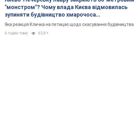
"монстром"? Чому влада Києва відмовилась
зупиняти будівництво хмарочоса
"московського вірянина"
Яка реакція Кличка на петицію щодо скасування будівництва
6 годин тому
63,8 т.