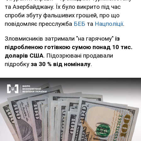
та Азербайджану. Їх було викрито під час
спроби збуту фальшивих грошей, про що
повідомляє пресслужба
БЕБ
та
Нацполіції
.
Зловмисників затримали "на гарячому"
із
підробленою готівкою сумою понад 10 тис.
доларів США
. Підозрювані продавали
підробку
за 30 % від номіналу
.