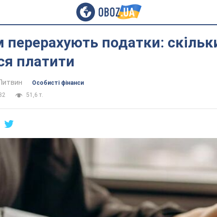
 перерахують податки: скільк
ся платити
Литвин
Особисті фінанси
32
51,6 т.