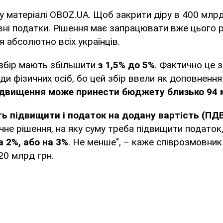
у матеріалі OBOZ.UA. Щоб закрити діру в 400 млрд
ні податки. Рішення має запрацювати вже цього ро
 абсолютно всіх українців.
 збір мають збільшити
з 1,5% до 5%
. Фактично це 
ди фізичних осіб, бо цей збір ввели як доповненн
ідвищення може принести бюджету близько 94 
ь підвищити і податок на додану вартість (ПД
очне рішення, на яку суму треба підвищити податок
а 2%, або на 3%
. Не менше", – каже співрозмовник 
20 млрд грн.