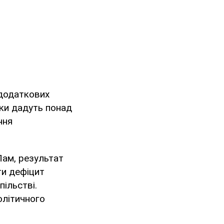
 додаткових
тки дадуть понад
ння
ам, результат
ти дефіцит
ільстві.
олітичного