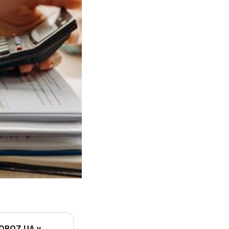
 OBOZ.UA у