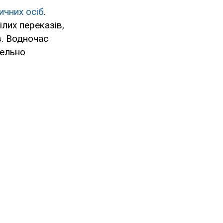
ичних осіб
.
лих переказів,
в. Водночас
тельно