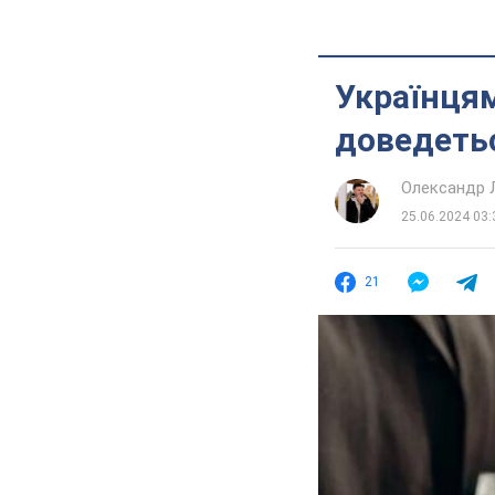
Українцям
доведеть
Олександр 
25.06.2024 03:
21