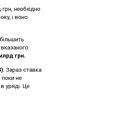
 грн, необхідно
ку, і воно
збільшить
я вказаного
млрд грн.
В)
. Зараз ставка
, поки не
в уряді. Це