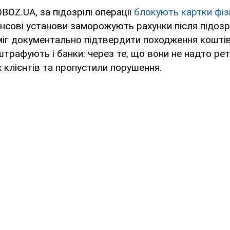
BOZ.UA, за підозрілі операції
блокують картки фіз
нсові установи заморожують рахунки після підозрі
міг документально підтвердити походження кошті
штрафують і банки: через те, що вони не надто ре
х клієнтів та пропустили порушення.