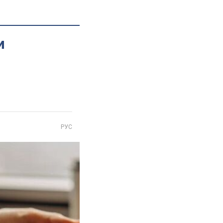
и
РУС