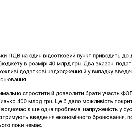
вки ПДВ на один відсотковий пункт приводить до
юджету в розмірі 40 млрд грн. Два вказані пода
ожливі додаткові надходження й у випадку введе
ронювання.
имально спростити й дозволити брати участь ФОП
изько 400 млрд грн. Це б дало можливість покри
водночас є ще одна проблема: напруженість у сусп
ідтримують введення економічного бронювання, п
ого поки немає.