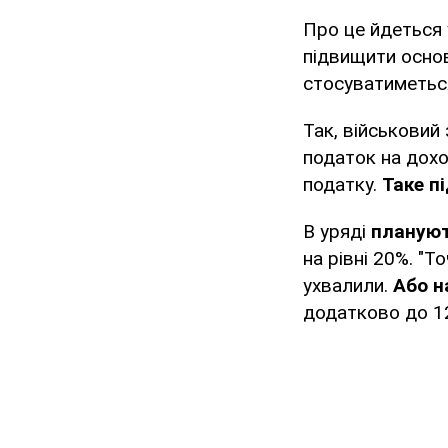
Про це йдеться 
підвищити основ
стосуватиметься
Так, військовий
податок на дохо
податку.
Таке п
В уряді
плануют
на рівні 20%. "Т
ухвалили.
Або н
додатково до 1