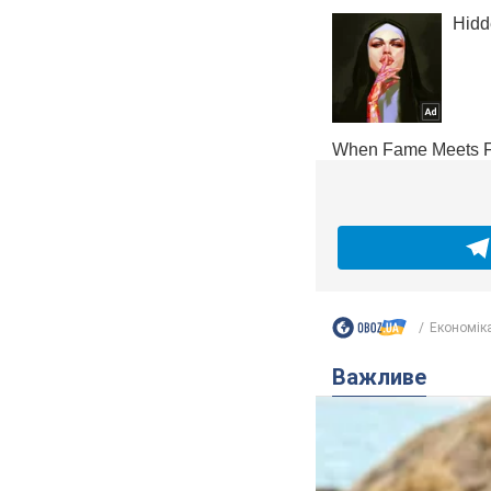
Економік
Важливе