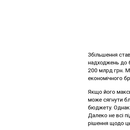
Збільшення ста
надходжень до б
200 млрд грн. М
економічного б
Якщо його макс
може сягнути бл
бюджету. Однак 
Далеко не всі п
рішення щодо ць