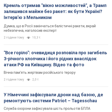
Кремль отримав "вікно можливостей", а Трамп
залишився майже без ракет: як бути Україні?
Інтерв’ю з Мельником
Думка, що в Росії закінчаться балістичні ракети, вкрай
небезпечна, наголосив експерт
2 години тому
10,3 т.
"Все горіло": очевидиця розповіла про загибель
3-річного хлопчика і його рідних внаслідок
атаки РФ на Київщину. Відео та фото
Вічна пам'ять жертвам російського терору
2 години тому
2,0 т.
У Німеччині зафіксували дрони над базою, де
ремонтують системи Patriot – Tagesschau
Служба охорони зафіксувала шість прольотів БПЛА