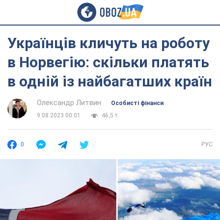
Українців кличуть на роботу
в Норвегію: скільки платять
в одній із найбагатших країн
Олександр Литвин
Особисті фінанси
9.08.2023 00:01
46,5 т.
0
РУС