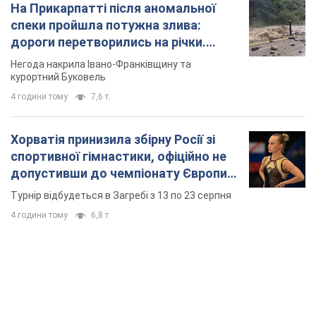
На Прикарпатті після аномальної
спеки пройшла потужна злива:
дороги перетворились на річки.
Відео
Негода накрила Івано-Франківщину та
курортний Буковель
4 години тому
7,6 т.
Хорватія принизила збірну Росії зі
спортивної гімнастики, офіційно не
допустивши до чемпіонату Європи
основних спортсменів
Турнір відбудеться в Загребі з 13 по 23 серпня
4 години тому
6,8 т.