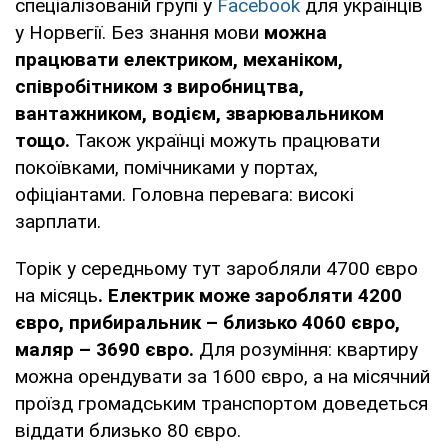
спеціалізованій групі у
Facebook
для українців
у Норвегії. Без знання мови
можна
працювати електриком, механіком,
співробітником з виробництва,
вантажником, водієм, зварювальником
тощо.
Також українці можуть працювати
покоївками, помічниками у портах,
офіціантами. Головна перевага: високі
зарплати.
Торік у середньому тут заробляли 4700 євро
на місяць
. Електрик може заробляти 4200
євро, прибиральник – близько 4060 євро,
маляр – 3690 євро.
Для розуміння: квартиру
можна орендувати за 1600 євро, а на місячний
проїзд громадським транспортом доведеться
віддати близько 80 євро.