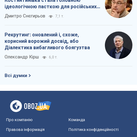
Костянтинівка стала головною
ідеологічною пасткою для російських
окупантів
Дмитро Снєгирьов
7,1 т.
Рекрутинг: оновлений і, схоже,
корисний ворожий досвід, або
Діалектика вибагливого боягузтва
Олександр Кірш
6,0 т.
Всі думки
Про компанію
Команда
Правова інформація
Політика конфіденційності