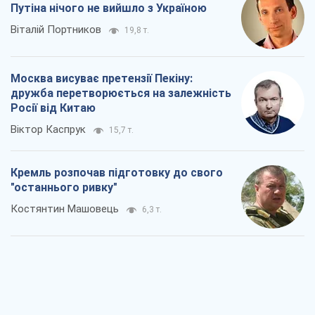
Путіна нічого не вийшло з Україною
Віталій Портников
19,8 т.
Москва висуває претензії Пекіну:
дружба перетворюється на залежність
Росії від Китаю
Віктор Каспрук
15,7 т.
Кремль розпочав підготовку до свого
"останнього ривку"
Костянтин Машовець
6,3 т.