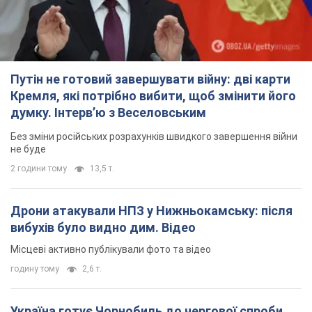
Путін не готовий завершувати війну: дві карти
Кремля, які потрібно вибити, щоб змінити його
думку. Інтерв’ю з Веселовським
Без зміни російських розрахунків швидкого завершення війни
не буде
2 години тому
13,5 т.
Дрони атакували НПЗ у Нижньокамську: після
вибухів було видно дим. Відео
Місцеві активно публікували фото та відео
годину тому
2,6 т.
Україна готує Чорнобиль до чергової спроби