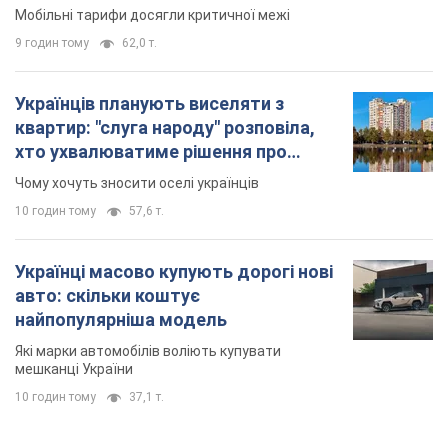
Мобільні тарифи досягли критичної межі
9 годин тому
62,0 т.
Українців планують виселяти з
квартир: "слуга народу" розповіла,
хто ухвалюватиме рішення про
знесення будинків
Чому хочуть зносити оселі українців
10 годин тому
57,6 т.
Українці масово купують дорогі нові
авто: скільки коштує
найпопулярніша модель
Які марки автомобілів воліють купувати
мешканці України
10 годин тому
37,1 т.