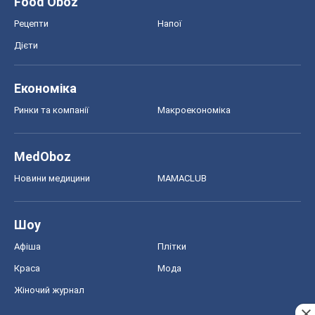
Food Oboz
Рецепти
Напої
Дієти
Економіка
Ринки та компанії
Макроекономіка
MedOboz
Новини медицини
MAMACLUB
Шоу
Афіша
Плітки
Краса
Мода
Жіночий журнал