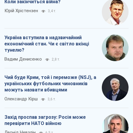
Коли закінчиться війна?
Юрій Хрістензен
3,4 т.
Україна вступила в надзвичайний
економічний стан. Чи є світло вкінці
тунелю?
Вадим Денисенко
2,8 т.
Чий буде Крим, той і переможе (NSJ), а
українських футбольних чиновників
можуть назвати вбивцями
Олександр Кірш
3,6 т.
Захід проспав загрозу: Росія може
перевірити НАТО війною
Леонід Невзлін
6,5 т.