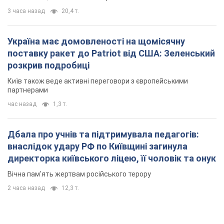
3 часа назад
20,4 т.
Україна має домовленості на щомісячну
поставку ракет до Patriot від США: Зеленський
розкрив подробиці
Київ також веде активні переговори з європейськими
партнерами
час назад
1,3 т.
Дбала про учнів та підтримувала педагогів:
внаслідок удару РФ по Київщині загинула
директорка київського ліцею, її чоловік та онук
Вічна пам'ять жертвам російського терору
2 часа назад
12,3 т.