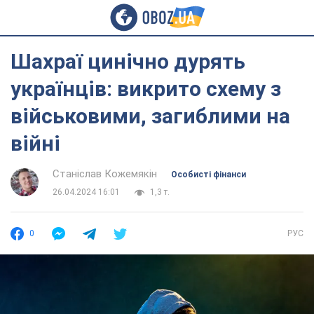
Шахраї цинічно дурять
українців: викрито схему з
військовими, загиблими на
війні
Станіслав Кожемякін
Особисті фінанси
26.04.2024 16:01
1,3 т.
0
РУС