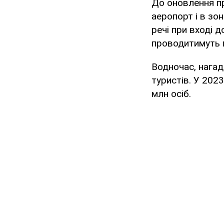
До оновлення пр
аеропорт і в зо
речі при вході д
проводитимуть п
Водночас, нагад
туристів. У 2023
млн осіб.