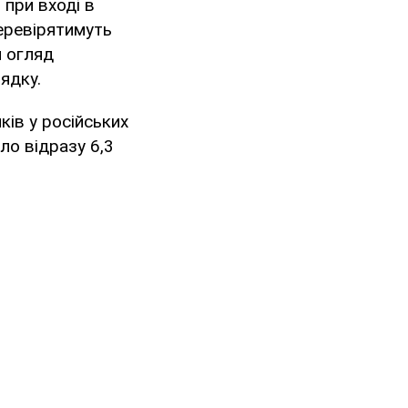
 при вході в
перевірятимуть
м огляд
ядку.
ків у російських
ло відразу 6,3