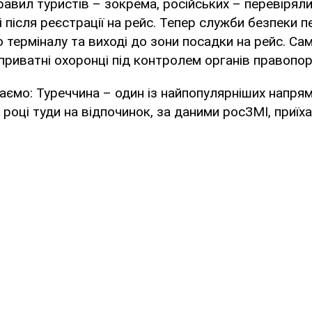
авил туристів – зокрема, російських – перевіряли
ні після реєстрації на рейс. Тепер служби безпеки 
о терміналу та виході до зони посадки на рейс. Са
риватні охоронці під контролем органів правопор
аємо: Туреччина – один із найпопулярніших напрям
 році туди на відпочинок, за даними росЗМІ, приїха