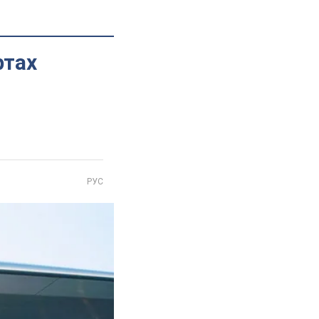
ртах
РУС