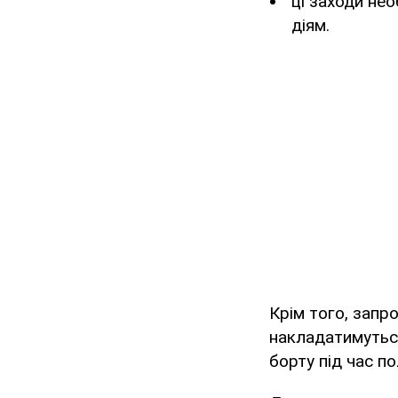
ці заходи не
діям.
Крім того, запр
накладатимуться
борту під час по