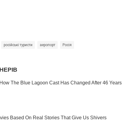
російські туристи
аеропорт
Росія