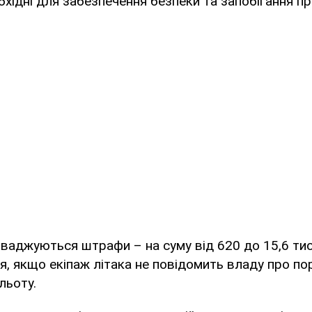
обхідні для забезпечення безпеки та запобігання 
оваджуються штрафи – на суму від 620 до 15,6 тис
, якщо екіпаж літака не повідомить владу про по
льоту.