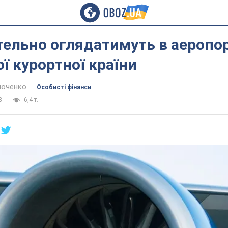
тельно оглядатимуть в аеропо
ї курортної країни
тюченко
Особисті фінанси
8
6,4 т.