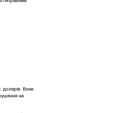
протиправним
. доларів. Вони
рушення на