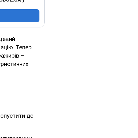
сцевий
іацію. Тепер
сажирів –
уристичних
допустити до