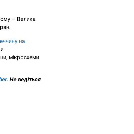
ьому – Велика
ран.
еччину на
ри
ни, мікросхеми
ber
. Не ведіться