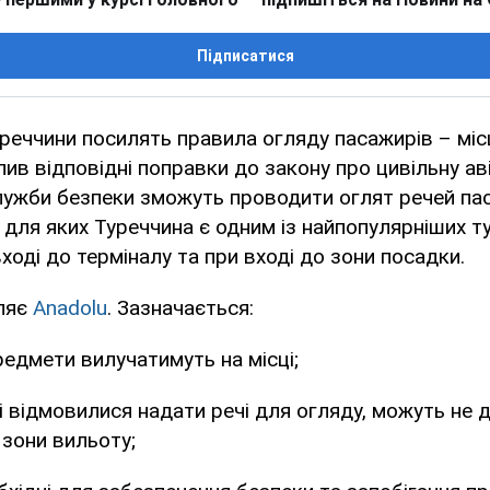
Підписатися
реччини посилять правила огляду пасажирів – мі
ив відповідні поправки до закону про цивільну ав
лужби безпеки зможуть проводити оглят речей па
, для яких Туреччина є одним із найпопулярніших т
ході до терміналу та при вході до зони посадки.
ляє
Anadolu
. Зазначається:
редмети вилучатимуть на місці;
кі відмовилися надати речі для огляду, можуть не 
 зони вильоту;