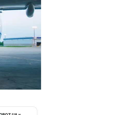
 OBOZ.UA у