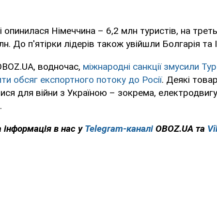
і опинилася Німеччина – 6,2 млн туристів, на трет
лн. До п'ятірки лідерів також увійшли Болгарія та І
OBOZ.UA, водночас,
міжнародні санкції змусили Тур
ти обсяг експортного потоку до Росії
. Деякі това
ся для війни з Україною – зокрема, електродвигу
.
 інформація в нас у
Telegram-каналі
OBOZ.UA та
Vi