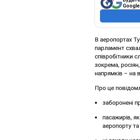
Google
В аеропортах Ту
парламент схвал
співробітники с
зокрема, росіян
напрямків – на в
Про це повідом
заборонені п
пасажирів, я
аеропорту та