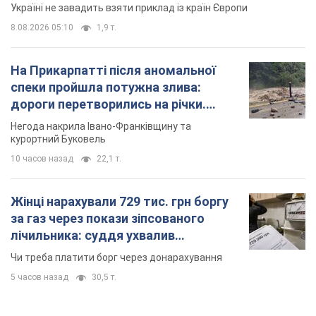
Україні не завадить взяти приклад із країн Європи
8.08.2026 05:10
1,9 т.
На Прикарпатті після аномальної
спеки пройшла потужна злива:
дороги перетворились на річки.
Відео
Негода накрила Івано-Франківщину та
курортний Буковель
10 часов назад
22,1 т.
Жінці нарахували 729 тис. грн боргу
за газ через покази зіпсованого
лічильника: суддя ухвалив
неочікуване рішення
Чи треба платити борг через донарахування
5 часов назад
30,5 т.