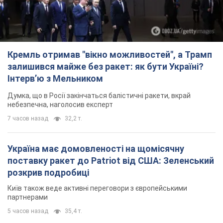
Кремль отримав "вікно можливостей", а Трамп
залишився майже без ракет: як бути Україні?
Інтерв’ю з Мельником
Думка, що в Росії закінчаться балістичні ракети, вкрай
небезпечна, наголосив експерт
7 часов назад
32,2 т.
Україна має домовленості на щомісячну
поставку ракет до Patriot від США: Зеленський
розкрив подробиці
Київ також веде активні переговори з європейськими
партнерами
5 часов назад
35,4 т.