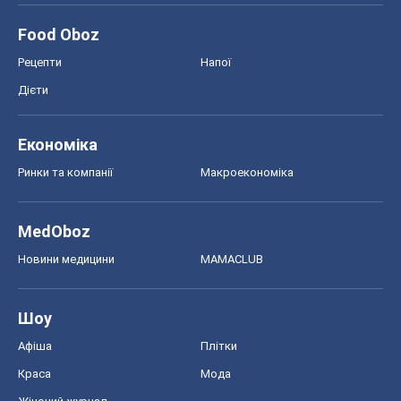
Food Oboz
Рецепти
Напої
Дієти
Економіка
Ринки та компанії
Макроекономіка
MedOboz
Новини медицини
MAMACLUB
Шоу
Афіша
Плітки
Краса
Мода