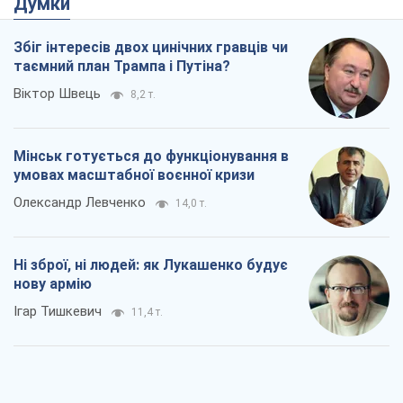
Думки
Збіг інтересів двох цинічних гравців чи
таємний план Трампа і Путіна?
Віктор Швець
8,2 т.
Мінськ готується до функціонування в
умовах масштабної воєнної кризи
Олександр Левченко
14,0 т.
Ні зброї, ні людей: як Лукашенко будує
нову армію
Ігар Тишкевич
11,4 т.