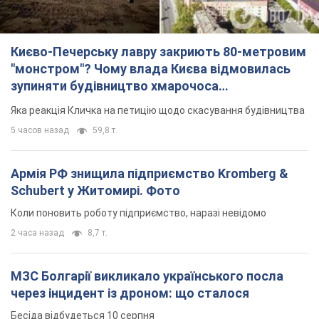
Києво-Печерську лавру закриють 80-метровим
"монстром"? Чому влада Києва відмовилась
зупиняти будівництво хмарочоса
"московського вірянина"
Яка реакція Кличка на петицію щодо скасування будівництва
5 часов назад
59,8 т.
Армія РФ знищила підприємство Kromberg &
Schubert у Житомирі. Фото
Коли поновить роботу підприємство, наразі невідомо
2 часа назад
8,7 т.
МЗС Болгарії викликало українського посла
через інцидент із дроном: що сталося
Бесіда відбудеться 10 серпня