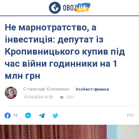
Не марнотратство, а
інвестиція: депутат із
Кропивницького купив під
час війни годинники на 1
млн грн
Станіслав Кожемякін
Особисті фінанси
15.04.2024 16:50
3,0 т.
10
РУС