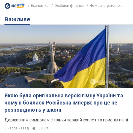
Економіка
Особисті фінанси
Не марнотратство а...
Важливе
Якою була оригінальна версія гімну України та
чому її боялася Російська імперія: про це не
розповідають у школі
Державним символом є тільки перший куплет та приспів пісні
8 часов назад
38,3 т.