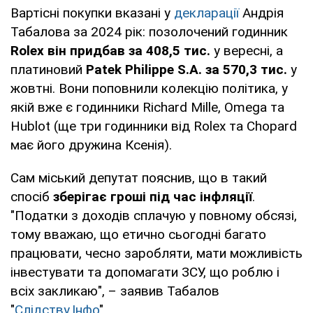
Вартісні покупки вказані у
декларації
Андрія
Табалова за 2024 рік: позолочений годинник
Rolex він придбав за 408,5 тис.
у вересні, а
платиновий
Patek Philippe S.A. за 570,3 тис.
у
жовтні. Вони поповнили колекцію політика, у
якій вже є годинники Richard Mille, Omega та
Hublot (ще три годинники від Rolex та Chopard
має його дружина Ксенія).
Сам міський депутат пояснив, що в такий
спосіб
зберігає гроші під час інфляції
.
"Податки з доходів сплачую у повному обсязі,
тому вважаю, що етично сьогодні багато
працювати, чесно заробляти, мати можливість
інвестувати та допомагати ЗСУ, що роблю і
всіх закликаю", – заявив Табалов
"
Слідству.Інфо
".