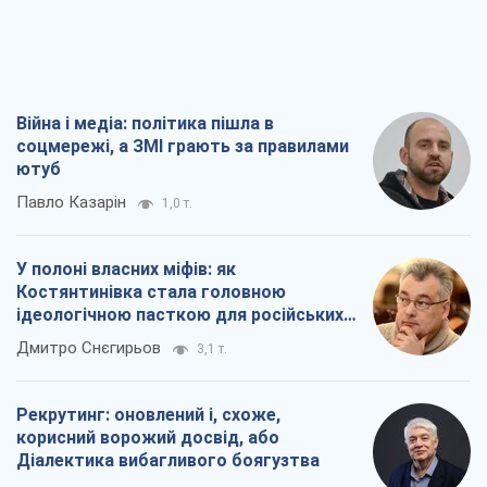
Війна і медіа: політика пішла в
соцмережі, а ЗМІ грають за правилами
ютуб
Павло Казарін
1,0 т.
У полоні власних міфів: як
Костянтинівка стала головною
ідеологічною пасткою для російських
окупантів
Дмитро Снєгирьов
3,1 т.
Рекрутинг: оновлений і, схоже,
корисний ворожий досвід, або
Діалектика вибагливого боягузтва