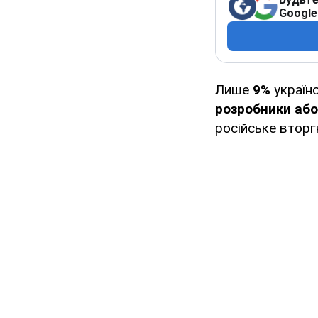
Google
Лише
9%
україн
розробники або
російське вторгн