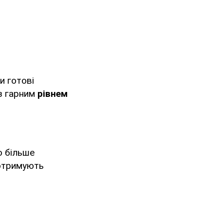
и готові
 з гарним
рівнем
о більше
 отримують