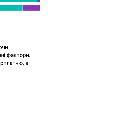
ючи
чні фактори.
рплатню, а