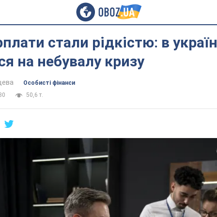
рплати стали рідкістю: в украї
я на небувалу кризу
цева
Особисті фінанси
30
50,6 т.