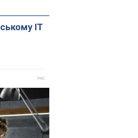
нському IT
РУС