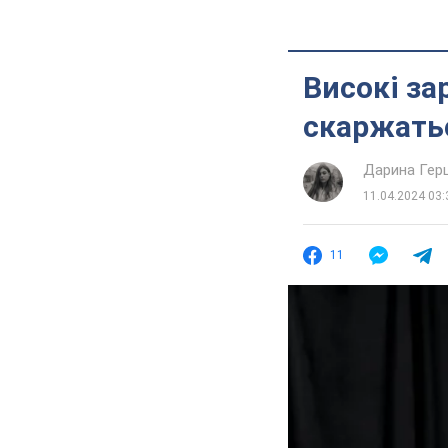
Високі за
скаржатьс
Дарина Гер
11.04.2024 03:
11