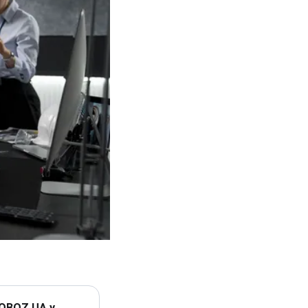
 OBOZ.UA у