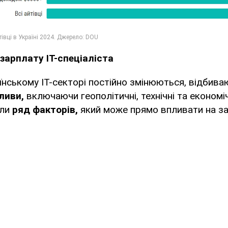
зарплату IT-спеціаліста
їнському ІТ-секторі постійно змінюються, відбива
ливи,
включаючи геополітичні, технічні та економі
али
ряд факторів,
який може прямо впливати на за