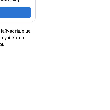
Найчастіше це
алузі стало
і.