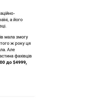
аційно-
аїні, а його
ці.
ів мала змогу
 того ж року ця
ла. Але
частина фахівців
00 до $4999,