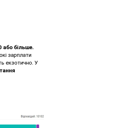
 або більше.
окі зарплати
ь екзотично. У
тання