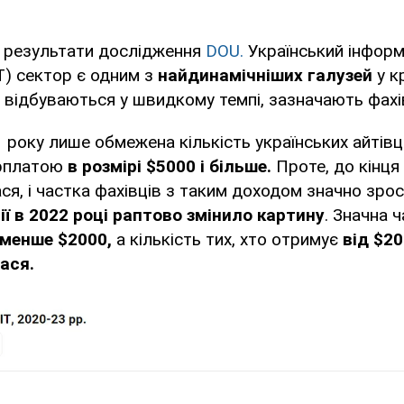
ь результати дослідження
DOU.
Український інформ
ІТ) сектор є одним з
найдинамічніших галузей
у кр
и відбуваються у швидкому темпі, зазначають фахів
 року лише обмежена кількість українських айтівц
рплатою
в розмірі $5000 і більше.
Проте, до кінця
ася, і частка фахівців з таким доходом значно зрос
ії в 2022 році раптово змінило картину
. Значна 
менше $2000,
а кількість тих, хто отримує
від $20
ася.