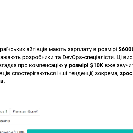
раїнських айтівців мають зарплату в розмірі
$6000
ажають розробники та DevOps-спеціалісти. Ці вис
 згадка про компенсацію
у розмірі $10K
вже звучит
вців спостерігаються інші тенденції, зокрема,
зрос
и.