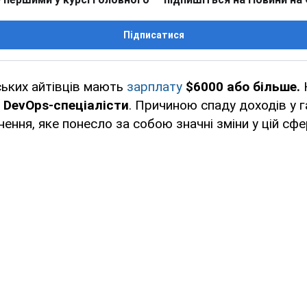
Підписатися
ських айтівців мають
зарплату
$6000 або більше.
 DevOps-спеціалісти
. Причиною спаду доходів у г
ення, яке понесло за собою значні зміни у цій сфер